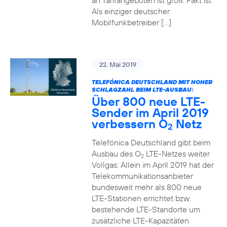
an Tarifangeboten ist groß. Fakt ist:
Als einziger deutscher
Mobilfunkbetreiber […]
22. Mai 2019
TELEFÓNICA DEUTSCHLAND MIT HOHER
SCHLAGZAHL BEIM LTE-AUSBAU:
Über 800 neue LTE-
Sender im April 2019
verbessern O
Netz
2
Telefónica Deutschland gibt beim
Ausbau des O
LTE-Netzes weiter
2
Vollgas: Allein im April 2019 hat der
Telekommunikationsanbieter
bundesweit mehr als 800 neue
LTE-Stationen errichtet bzw.
bestehende LTE-Standorte um
zusätzliche LTE-Kapazitäten