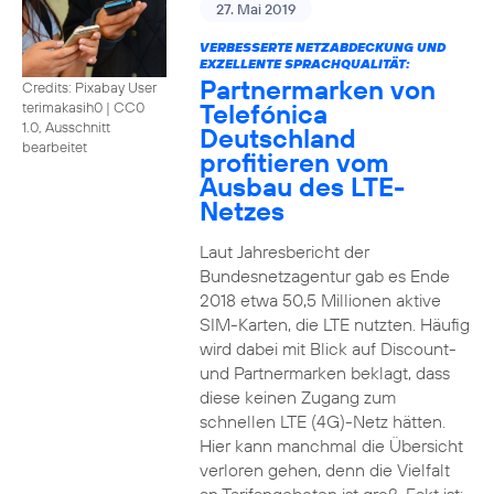
27. Mai 2019
VERBESSERTE NETZABDECKUNG UND
EXZELLENTE SPRACHQUALITÄT:
Partnermarken von
Credits: Pixabay User
Telefónica
terimakasih0
|
CC0
1.0, Ausschnitt
Deutschland
bearbeitet
profitieren vom
Ausbau des LTE-
Netzes
Laut Jahresbericht der
Bundesnetzagentur gab es Ende
2018 etwa 50,5 Millionen aktive
SIM-Karten, die LTE nutzten. Häufig
wird dabei mit Blick auf Discount-
und Partnermarken beklagt, dass
diese keinen Zugang zum
schnellen LTE (4G)-Netz hätten.
Hier kann manchmal die Übersicht
verloren gehen, denn die Vielfalt