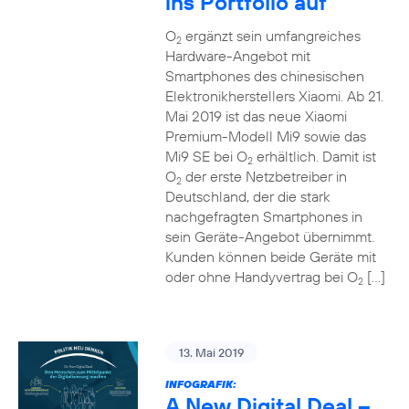
ins Portfolio auf
O
ergänzt sein umfangreiches
2
Hardware-Angebot mit
Smartphones des chinesischen
Elektronikherstellers Xiaomi. Ab 21.
Mai 2019 ist das neue Xiaomi
Premium-Modell Mi9 sowie das
Mi9 SE bei O
erhältlich. Damit ist
2
O
der erste Netzbetreiber in
2
Deutschland, der die stark
nachgefragten Smartphones in
sein Geräte-Angebot übernimmt.
Kunden können beide Geräte mit
oder ohne Handyvertrag bei O
[…]
2
13. Mai 2019
INFOGRAFIK:
A New Digital Deal –