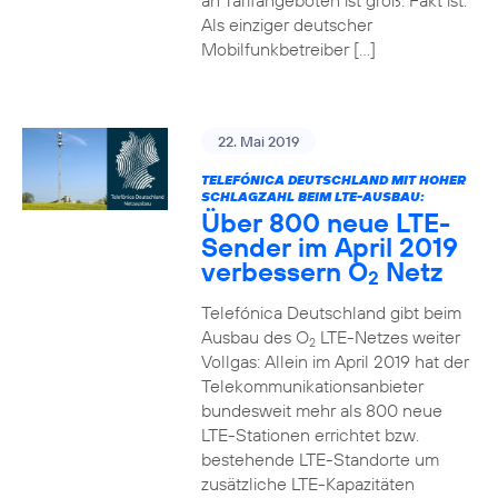
an Tarifangeboten ist groß. Fakt ist:
Als einziger deutscher
Mobilfunkbetreiber […]
22. Mai 2019
TELEFÓNICA DEUTSCHLAND MIT HOHER
SCHLAGZAHL BEIM LTE-AUSBAU:
Über 800 neue LTE-
Sender im April 2019
verbessern O
Netz
2
Telefónica Deutschland gibt beim
Ausbau des O
LTE-Netzes weiter
2
Vollgas: Allein im April 2019 hat der
Telekommunikationsanbieter
bundesweit mehr als 800 neue
LTE-Stationen errichtet bzw.
bestehende LTE-Standorte um
zusätzliche LTE-Kapazitäten