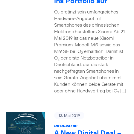
ins Portfolio auf
O
ergänzt sein umfangreiches
2
Hardware-Angebot mit
Smartphones des chinesischen
Elektronikherstellers Xiaomi. Ab 21.
Mai 2019 ist das neue Xiaomi
Premium-Modell Mi9 sowie das
Mi9 SE bei O
erhältlich. Damit ist
2
O
der erste Netzbetreiber in
2
Deutschland, der die stark
nachgefragten Smartphones in
sein Geräte-Angebot übernimmt.
Kunden können beide Geräte mit
oder ohne Handyvertrag bei O
[…]
2
13. Mai 2019
INFOGRAFIK:
A New Digital Deal –