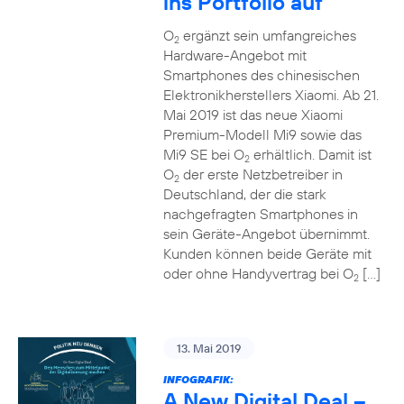
ins Portfolio auf
O
ergänzt sein umfangreiches
2
Hardware-Angebot mit
Smartphones des chinesischen
Elektronikherstellers Xiaomi. Ab 21.
Mai 2019 ist das neue Xiaomi
Premium-Modell Mi9 sowie das
Mi9 SE bei O
erhältlich. Damit ist
2
O
der erste Netzbetreiber in
2
Deutschland, der die stark
nachgefragten Smartphones in
sein Geräte-Angebot übernimmt.
Kunden können beide Geräte mit
oder ohne Handyvertrag bei O
[…]
2
13. Mai 2019
INFOGRAFIK:
A New Digital Deal –