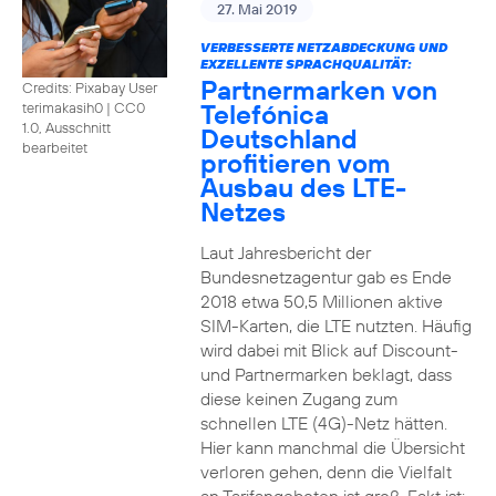
27. Mai 2019
VERBESSERTE NETZABDECKUNG UND
EXZELLENTE SPRACHQUALITÄT:
Partnermarken von
Credits: Pixabay User
Telefónica
terimakasih0
|
CC0
1.0, Ausschnitt
Deutschland
bearbeitet
profitieren vom
Ausbau des LTE-
Netzes
Laut Jahresbericht der
Bundesnetzagentur gab es Ende
2018 etwa 50,5 Millionen aktive
SIM-Karten, die LTE nutzten. Häufig
wird dabei mit Blick auf Discount-
und Partnermarken beklagt, dass
diese keinen Zugang zum
schnellen LTE (4G)-Netz hätten.
Hier kann manchmal die Übersicht
verloren gehen, denn die Vielfalt