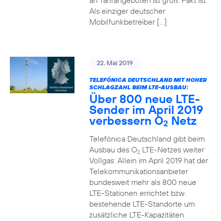
an Tarifangeboten ist groß. Fakt ist:
Als einziger deutscher
Mobilfunkbetreiber […]
22. Mai 2019
TELEFÓNICA DEUTSCHLAND MIT HOHER
SCHLAGZAHL BEIM LTE-AUSBAU:
Über 800 neue LTE-
Sender im April 2019
verbessern O
Netz
2
Telefónica Deutschland gibt beim
Ausbau des O
LTE-Netzes weiter
2
Vollgas: Allein im April 2019 hat der
Telekommunikationsanbieter
bundesweit mehr als 800 neue
LTE-Stationen errichtet bzw.
bestehende LTE-Standorte um
zusätzliche LTE-Kapazitäten