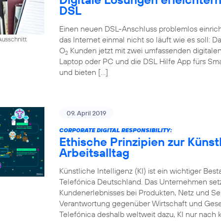
DSL
Einen neuen DSL-Anschluss problemlos einrich
das Internet einmal nicht so läuft wie es soll:
usschnitt
O
Kunden jetzt mit zwei umfassenden digital
2
Laptop oder PC und die DSL Hilfe App fürs Sm
und bieten […]
09. April 2019
CORPORATE DIGITAL RESPONSIBILITY:
Ethische Prinzipien zur Künstl
Arbeitsalltag
Künstliche Intelligenz (KI) ist ein wichtiger Bes
Telefónica Deutschland. Das Unternehmen setzt
Kundenerlebnisses bei Produkten, Netz und Ser
Verantwortung gegenüber Wirtschaft und Gesel
Telefónica deshalb weltweit dazu, KI nur nach k