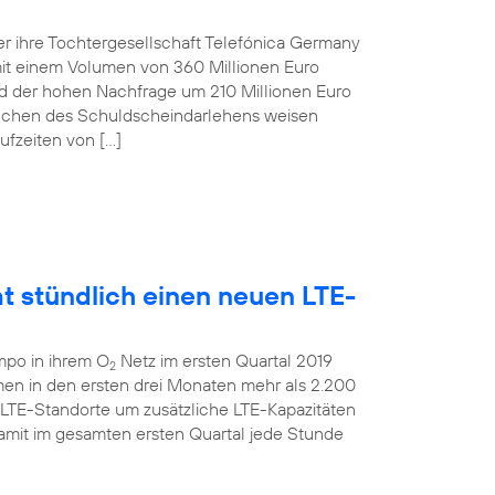
r ihre Tochtergesellschaft Telefónica Germany
t einem Volumen von 360 Millionen Euro
und der hohen Nachfrage um 210 Millionen Euro
anchen des Schuldscheindarlehens weisen
ufzeiten von […]
t stündlich einen neuen LTE-
mpo in ihrem O
Netz im ersten Quartal 2019
2
men in den ersten drei Monaten mehr als 2.200
 LTE-Standorte um zusätzliche LTE-Kapazitäten
amit im gesamten ersten Quartal jede Stunde