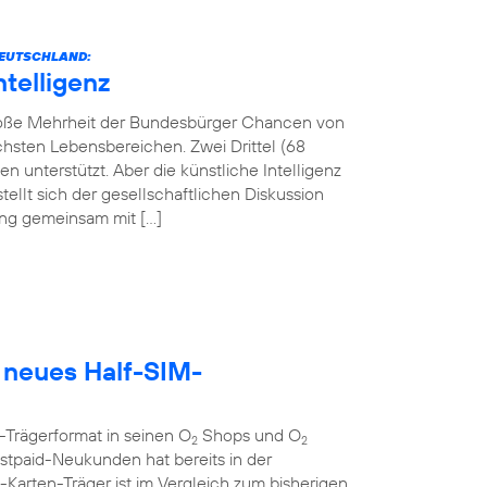
 DEUTSCHLAND:
ntelligenz
 große Mehrheit der Bundesbürger Chancen von
lichsten Lebensbereichen. Zwei Drittel (68
 unterstützt. Aber die künstliche Intelligenz
tellt sich der gesellschaftlichen Diskussion
tung gemeinsam mit […]
 neues Half-SIM-
-Trägerformat in seinen O
Shops und O
2
2
tpaid-Neukunden hat bereits in der
rten-Träger ist im Vergleich zum bisherigen