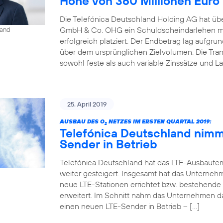
Höhe von 360 Millionen Euro
Die Telefónica Deutschland Holding AG hat übe
GmbH & Co. OHG ein Schuldscheindarlehen mi
land
erfolgreich platziert. Der Endbetrag lag aufgr
über dem ursprünglichen Zielvolumen. Die Tr
sowohl feste als auch variable Zinssätze und La
25. April 2019
AUSBAU DES O
NETZES IM ERSTEN QUARTAL 2019:
2
Telefónica Deutschland nimm
Sender in Betrieb
Telefónica Deutschland hat das LTE-Ausbaute
weiter gesteigert. Insgesamt hat das Unterneh
neue LTE-Stationen errichtet bzw. bestehende
erweitert. Im Schnitt nahm das Unternehmen d
einen neuen LTE-Sender in Betrieb – […]