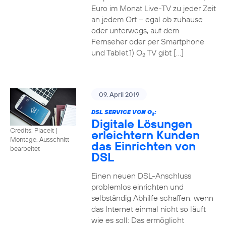
Euro im Monat Live-TV zu jeder Zeit
an jedem Ort – egal ob zuhause
oder unterwegs, auf dem
Fernseher oder per Smartphone
und Tablet.1) O
TV gibt […]
2
09. April 2019
DSL SERVICE VON O
:
2
Digitale Lösungen
Credits: Placeit
|
erleichtern Kunden
Montage, Ausschnitt
das Einrichten von
bearbeitet
DSL
Einen neuen DSL-Anschluss
problemlos einrichten und
selbständig Abhilfe schaffen, wenn
das Internet einmal nicht so läuft
wie es soll: Das ermöglicht