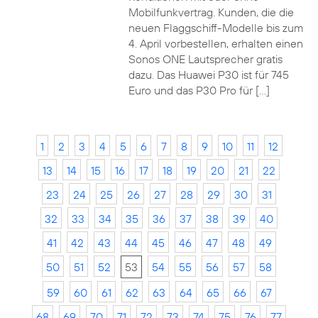
Mobilfunkvertrag. Kunden, die die
neuen Flaggschiff-Modelle bis zum
4. April vorbestellen, erhalten einen
Sonos ONE Lautsprecher gratis
dazu. Das Huawei P30 ist für 745
Euro und das P30 Pro für […]
1
2
3
4
5
6
7
8
9
10
11
12
13
14
15
16
17
18
19
20
21
22
23
24
25
26
27
28
29
30
31
32
33
34
35
36
37
38
39
40
41
42
43
44
45
46
47
48
49
50
51
52
53
54
55
56
57
58
59
60
61
62
63
64
65
66
67
68
69
70
71
72
73
74
75
76
77