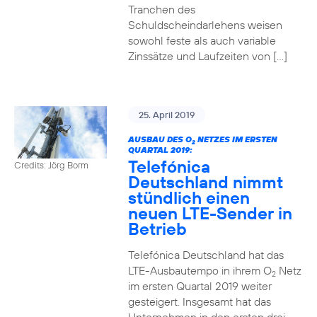
Tranchen des
Schuldscheindarlehens weisen
sowohl feste als auch variable
Zinssätze und Laufzeiten von […]
25. April 2019
AUSBAU DES O
NETZES IM ERSTEN
2
QUARTAL 2019:
Telefónica
Credits: Jörg Borm
Deutschland nimmt
stündlich einen
neuen LTE-Sender in
Betrieb
Telefónica Deutschland hat das
LTE-Ausbautempo in ihrem O
Netz
2
im ersten Quartal 2019 weiter
gesteigert. Insgesamt hat das