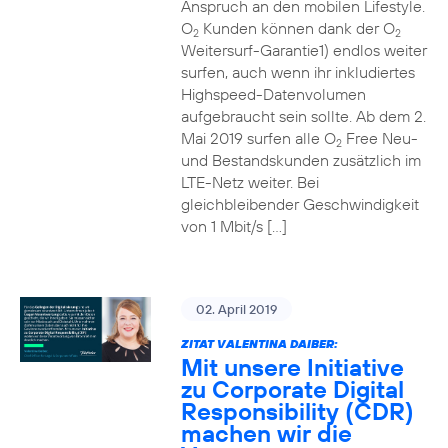
Anspruch an den mobilen Lifestyle.
O
Kunden können dank der O
2
2
Weitersurf-Garantie1) endlos weiter
surfen, auch wenn ihr inkludiertes
Highspeed-Datenvolumen
aufgebraucht sein sollte. Ab dem 2.
Mai 2019 surfen alle O
Free Neu-
2
und Bestandskunden zusätzlich im
LTE-Netz weiter. Bei
gleichbleibender Geschwindigkeit
von 1 Mbit/s […]
02. April 2019
ZITAT VALENTINA DAIBER:
Mit unsere Initiative
zu Corporate Digital
Responsibility (CDR)
machen wir die