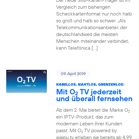
Der neue SIM-Karten-Träger ist im
Vergleich zum bisherigen
Scheckkartenformat nur noch halb
so groß und halb so schwer. „Als
Telekommunikationsanbieter, der
deutschlandweit die meisten
Menschen miteinander verbindet,
kann Telefónica […]
09. April 2019
KABELLOS, NAHTLOS, GRENZENLOS:
Mit O
TV jederzeit
2
und überall fernsehen
Ab dem 2. Mai bietet die Marke O
2
ein IPTV-Produkt, das zum
modernen Leben ihrer Kunden
passt: Mit O
TV powered by
2
waipu.tv erleben sie bereits ab 4,99