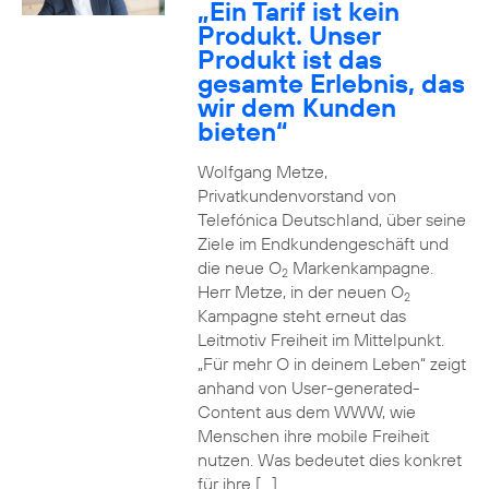
„Ein Tarif ist kein
Produkt. Unser
Produkt ist das
gesamte Erlebnis, das
wir dem Kunden
bieten“
Wolfgang Metze,
Privatkundenvorstand von
Telefónica Deutschland, über seine
Ziele im Endkundengeschäft und
die neue O
Markenkampagne.
2
Herr Metze, in der neuen O
2
Kampagne steht erneut das
Leitmotiv Freiheit im Mittelpunkt.
„Für mehr O in deinem Leben“ zeigt
anhand von User-generated-
Content aus dem WWW, wie
Menschen ihre mobile Freiheit
nutzen. Was bedeutet dies konkret
für ihre […]