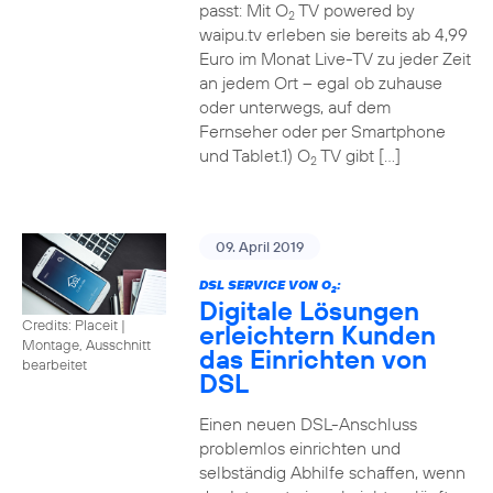
passt: Mit O
TV powered by
2
waipu.tv erleben sie bereits ab 4,99
Euro im Monat Live-TV zu jeder Zeit
an jedem Ort – egal ob zuhause
oder unterwegs, auf dem
Fernseher oder per Smartphone
und Tablet.1) O
TV gibt […]
2
09. April 2019
DSL SERVICE VON O
:
2
Digitale Lösungen
Credits: Placeit
|
erleichtern Kunden
Montage, Ausschnitt
das Einrichten von
bearbeitet
DSL
Einen neuen DSL-Anschluss
problemlos einrichten und
selbständig Abhilfe schaffen, wenn