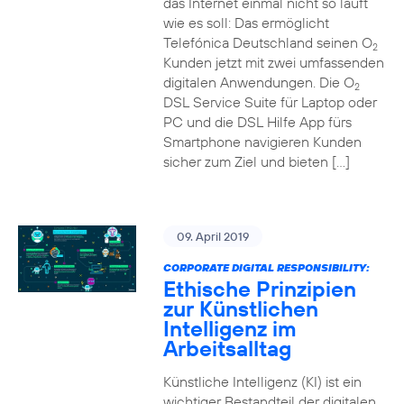
das Internet einmal nicht so läuft
wie es soll: Das ermöglicht
Telefónica Deutschland seinen O
2
Kunden jetzt mit zwei umfassenden
digitalen Anwendungen. Die O
2
DSL Service Suite für Laptop oder
PC und die DSL Hilfe App fürs
Smartphone navigieren Kunden
sicher zum Ziel und bieten […]
09. April 2019
CORPORATE DIGITAL RESPONSIBILITY:
Ethische Prinzipien
zur Künstlichen
Intelligenz im
Arbeitsalltag
Künstliche Intelligenz (KI) ist ein
wichtiger Bestandteil der digitalen