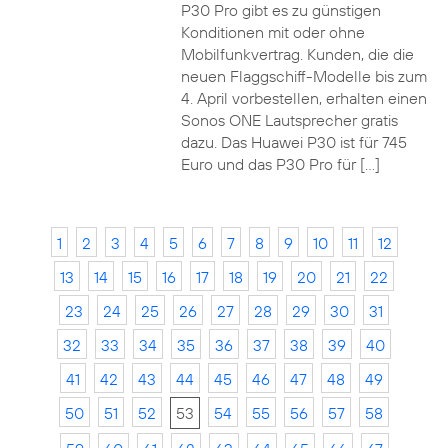
P30 Pro gibt es zu günstigen
Konditionen mit oder ohne
Mobilfunkvertrag. Kunden, die die
neuen Flaggschiff-Modelle bis zum
4. April vorbestellen, erhalten einen
Sonos ONE Lautsprecher gratis
dazu. Das Huawei P30 ist für 745
Euro und das P30 Pro für […]
1
2
3
4
5
6
7
8
9
10
11
12
13
14
15
16
17
18
19
20
21
22
23
24
25
26
27
28
29
30
31
32
33
34
35
36
37
38
39
40
41
42
43
44
45
46
47
48
49
50
51
52
53
54
55
56
57
58