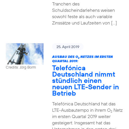
Tranchen des
Schuldscheindarlehens weisen
sowohl feste als auch variable
Zinssätze und Laufzeiten von […]
25. April 2019
AUSBAU DES O
NETZES IM ERSTEN
2
QUARTAL 2019:
Telefónica
Credits: Jörg Borm
Deutschland nimmt
stündlich einen
neuen LTE-Sender in
Betrieb
Telefónica Deutschland hat das
LTE-Ausbautempo in ihrem O
Netz
2
im ersten Quartal 2019 weiter
gesteigert. Insgesamt hat das