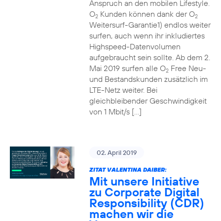
Anspruch an den mobilen Lifestyle.
O
Kunden können dank der O
2
2
Weitersurf-Garantie1) endlos weiter
surfen, auch wenn ihr inkludiertes
Highspeed-Datenvolumen
aufgebraucht sein sollte. Ab dem 2.
Mai 2019 surfen alle O
Free Neu-
2
und Bestandskunden zusätzlich im
LTE-Netz weiter. Bei
gleichbleibender Geschwindigkeit
von 1 Mbit/s […]
02. April 2019
ZITAT VALENTINA DAIBER:
Mit unsere Initiative
zu Corporate Digital
Responsibility (CDR)
machen wir die