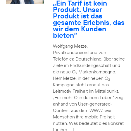
„Ein Tarif ist kein
Produkt. Unser
Produkt ist das
gesamte Erlebnis, das
wir dem Kunden
bieten“
Wolfgang Metze,
Privatkundenvorstand von
Telefónica Deutschland, über seine
Ziele im Endkundengeschäft und
die neue O
Markenkampagne.
2
Herr Metze, in der neuen O
2
Kampagne steht erneut das
Leitmotiv Freiheit im Mittelpunkt.
„Für mehr O in deinem Leben“ zeigt
anhand von User-generated-
Content aus dem WWW, wie
Menschen ihre mobile Freiheit
nutzen. Was bedeutet dies konkret
für ihre […]