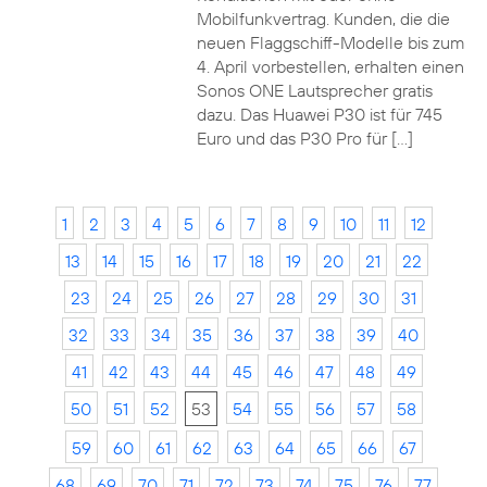
Mobilfunkvertrag. Kunden, die die
neuen Flaggschiff-Modelle bis zum
4. April vorbestellen, erhalten einen
Sonos ONE Lautsprecher gratis
dazu. Das Huawei P30 ist für 745
Euro und das P30 Pro für […]
1
2
3
4
5
6
7
8
9
10
11
12
13
14
15
16
17
18
19
20
21
22
23
24
25
26
27
28
29
30
31
32
33
34
35
36
37
38
39
40
41
42
43
44
45
46
47
48
49
50
51
52
53
54
55
56
57
58
59
60
61
62
63
64
65
66
67
68
69
70
71
72
73
74
75
76
77