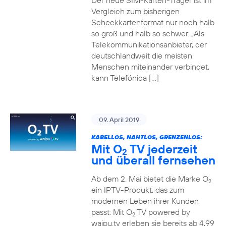
Der neue SIM-Karten-Träger ist im
Vergleich zum bisherigen
Scheckkartenformat nur noch halb
so groß und halb so schwer. „Als
Telekommunikationsanbieter, der
deutschlandweit die meisten
Menschen miteinander verbindet,
kann Telefónica […]
09. April 2019
KABELLOS, NAHTLOS, GRENZENLOS:
Mit O
TV jederzeit
2
und überall fernsehen
Ab dem 2. Mai bietet die Marke O
2
ein IPTV-Produkt, das zum
modernen Leben ihrer Kunden
passt: Mit O
TV powered by
2
waipu.tv erleben sie bereits ab 4,99