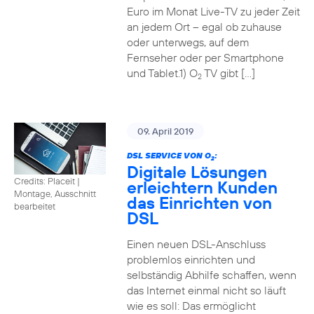
Euro im Monat Live-TV zu jeder Zeit
an jedem Ort – egal ob zuhause
oder unterwegs, auf dem
Fernseher oder per Smartphone
und Tablet.1) O
TV gibt […]
2
09. April 2019
DSL SERVICE VON O
:
2
Digitale Lösungen
Credits: Placeit
|
erleichtern Kunden
Montage, Ausschnitt
das Einrichten von
bearbeitet
DSL
Einen neuen DSL-Anschluss
problemlos einrichten und
selbständig Abhilfe schaffen, wenn
das Internet einmal nicht so läuft
wie es soll: Das ermöglicht