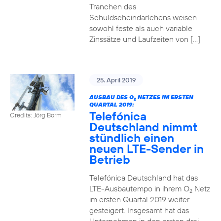
Tranchen des
Schuldscheindarlehens weisen
sowohl feste als auch variable
Zinssätze und Laufzeiten von […]
25. April 2019
AUSBAU DES O
NETZES IM ERSTEN
2
QUARTAL 2019:
Telefónica
Credits: Jörg Borm
Deutschland nimmt
stündlich einen
neuen LTE-Sender in
Betrieb
Telefónica Deutschland hat das
LTE-Ausbautempo in ihrem O
Netz
2
im ersten Quartal 2019 weiter
gesteigert. Insgesamt hat das