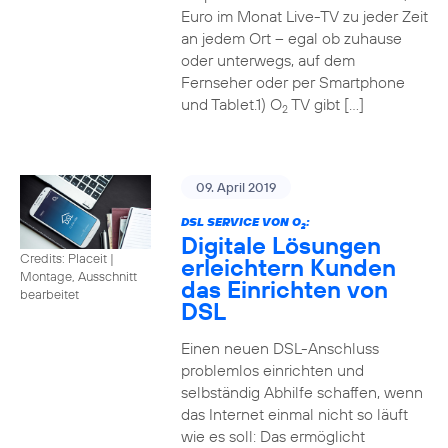
Euro im Monat Live-TV zu jeder Zeit
an jedem Ort – egal ob zuhause
oder unterwegs, auf dem
Fernseher oder per Smartphone
und Tablet.1) O
TV gibt […]
2
09. April 2019
DSL SERVICE VON O
:
2
Digitale Lösungen
Credits: Placeit
|
erleichtern Kunden
Montage, Ausschnitt
das Einrichten von
bearbeitet
DSL
Einen neuen DSL-Anschluss
problemlos einrichten und
selbständig Abhilfe schaffen, wenn
das Internet einmal nicht so läuft
wie es soll: Das ermöglicht