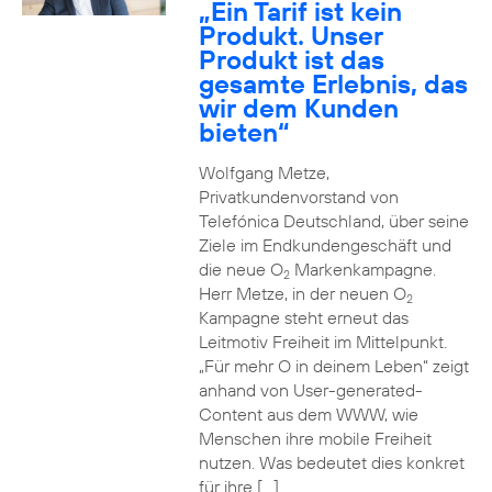
„Ein Tarif ist kein
Produkt. Unser
Produkt ist das
gesamte Erlebnis, das
wir dem Kunden
bieten“
Wolfgang Metze,
Privatkundenvorstand von
Telefónica Deutschland, über seine
Ziele im Endkundengeschäft und
die neue O
Markenkampagne.
2
Herr Metze, in der neuen O
2
Kampagne steht erneut das
Leitmotiv Freiheit im Mittelpunkt.
„Für mehr O in deinem Leben“ zeigt
anhand von User-generated-
Content aus dem WWW, wie
Menschen ihre mobile Freiheit
nutzen. Was bedeutet dies konkret
für ihre […]