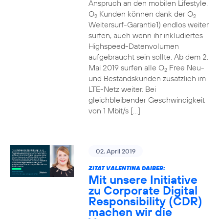
Anspruch an den mobilen Lifestyle.
O
Kunden können dank der O
2
2
Weitersurf-Garantie1) endlos weiter
surfen, auch wenn ihr inkludiertes
Highspeed-Datenvolumen
aufgebraucht sein sollte. Ab dem 2.
Mai 2019 surfen alle O
Free Neu-
2
und Bestandskunden zusätzlich im
LTE-Netz weiter. Bei
gleichbleibender Geschwindigkeit
von 1 Mbit/s […]
02. April 2019
ZITAT VALENTINA DAIBER:
Mit unsere Initiative
zu Corporate Digital
Responsibility (CDR)
machen wir die