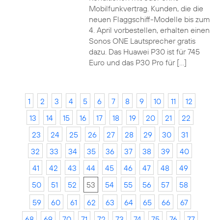
Mobilfunkvertrag. Kunden, die die
neuen Flaggschiff-Modelle bis zum
4. April vorbestellen, erhalten einen
Sonos ONE Lautsprecher gratis
dazu. Das Huawei P30 ist für 745
Euro und das P30 Pro für […]
1
2
3
4
5
6
7
8
9
10
11
12
13
14
15
16
17
18
19
20
21
22
23
24
25
26
27
28
29
30
31
32
33
34
35
36
37
38
39
40
41
42
43
44
45
46
47
48
49
50
51
52
53
54
55
56
57
58
59
60
61
62
63
64
65
66
67
68
69
70
71
72
73
74
75
76
77