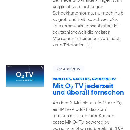
Der neue SIM-Karten-Träger ist im
Vergleich zum bisherigen
Scheckkartenformat nur noch halb
so groß und halb so schwer. „Als
Telekommunikationsanbieter, der
deutschlandweit die meisten
Menschen miteinander verbindet,
kann Telefónica […]
09. April 2019
KABELLOS, NAHTLOS, GRENZENLOS:
Mit O
TV jederzeit
2
und überall fernsehen
Ab dem 2. Mai bietet die Marke O
2
ein IPTV-Produkt, das zum
modernen Leben ihrer Kunden
passt: Mit O
TV powered by
2
waipu.tv erleben sie bereits ab 4,99