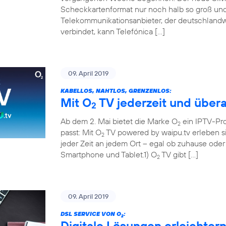
Scheckkartenformat nur noch halb so groß und 
Telekommunikationsanbieter, der deutschland
verbindet, kann Telefónica […]
09. April 2019
KABELLOS, NAHTLOS, GRENZENLOS:
Mit O
TV jederzeit und übera
2
Ab dem 2. Mai bietet die Marke O
ein IPTV-Pr
2
passt: Mit O
TV powered by waipu.tv erleben si
2
jeder Zeit an jedem Ort – egal ob zuhause ode
Smartphone und Tablet.1) O
TV gibt […]
2
09. April 2019
DSL SERVICE VON O
:
2
Digitale Lösungen erleichter