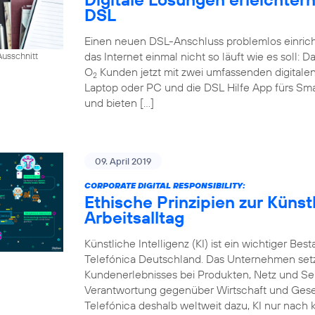
DSL
Einen neuen DSL-Anschluss problemlos einrich
das Internet einmal nicht so läuft wie es soll:
usschnitt
O
Kunden jetzt mit zwei umfassenden digital
2
Laptop oder PC und die DSL Hilfe App fürs Sm
und bieten […]
09. April 2019
CORPORATE DIGITAL RESPONSIBILITY:
Ethische Prinzipien zur Künstl
Arbeitsalltag
Künstliche Intelligenz (KI) ist ein wichtiger Bes
Telefónica Deutschland. Das Unternehmen setzt
Kundenerlebnisses bei Produkten, Netz und Ser
Verantwortung gegenüber Wirtschaft und Gesel
Telefónica deshalb weltweit dazu, KI nur nach k