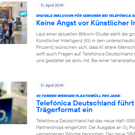
11. April 2019
DIGITALE INKLUSION FÜR SENIOREN BEI TELEFÓNICA
Keine Angst vor Künstlicher I
Laut einer aktuellen Bitkom-Studie sieht die
Künstlicher Intelligenz (KI) in den unterschied
Prozent) wünschen sich, dass KI ältere Menschen
wirft auch Fragen auf. Telefónica Deutschland s
und gestaltet sie aktiv mit. Bei einer Veranstal
11. April 2019
30 TONNEN WENIGER PLASTIKMÜLL PRO JAHR:
Telefónica Deutschland führt
Trägerformat ein
Telefónica Deutschland hat das neue Half-SIM
Partnershops eingeführt. Die Ausgabe an O
Pos
2
vergangenen Woche begonnen. Der neue SIM-Ka