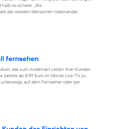
halb so schwer. „Als
weit die meisten Menschen miteinander
ll fernsehen
odukt, das zum modernen Leben ihrer Kunden
e bereits ab 4,99 Euro im Monat Live-TV zu
r unterwegs, auf dem Fernseher oder per
n Kunden das Einrichten von