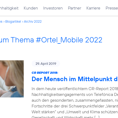
haltigkeit
Kunden
Investoren
Partner
Karriere
Presse
ws
Blogartikel
Archiv 2022
 zum Thema #Ortel_Mobile 2022
29. April 2019
CR REPORT 2018:
Der Mensch im Mittelpunkt d
In dem heute veröffentlichtem CR-Report 2018
Nachhaltigkeitsengagements von Telefónica De
auch den gesonderten, zusammengefassten, nich
Fortschritte der drei Schwerpunktfelder „Verantw
Welt stärken“ und „Umwelt und Klima schützen“.
Gesellschaft und Wirtschaft mehr […]