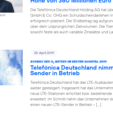
Höhe von 360 Millionen Euro
Die Telefónica Deutschland Holding AG hat übe
GmbH & Co. OHG ein Schuldscheindarlehen mi
land
erfolgreich platziert. Der Endbetrag lag aufgr
über dem ursprünglichen Zielvolumen. Die Tr
sowohl feste als auch variable Zinssätze und La
25. April 2019
AUSBAU DES O
NETZES IM ERSTEN QUARTAL 2019:
2
Telefónica Deutschland nimm
Sender in Betrieb
Telefónica Deutschland hat das LTE-Ausbaute
weiter gesteigert. Insgesamt hat das Unterneh
neue LTE-Stationen errichtet bzw. bestehende
erweitert. Im Schnitt nahm das Unternehmen d
einen neuen LTE-Sender in Betrieb – […]