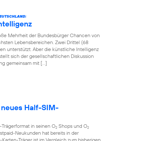
 DEUTSCHLAND:
ntelligenz
 große Mehrheit der Bundesbürger Chancen von
lichsten Lebensbereichen. Zwei Drittel (68
 unterstützt. Aber die künstliche Intelligenz
tellt sich der gesellschaftlichen Diskussion
tung gemeinsam mit […]
 neues Half-SIM-
-Trägerformat in seinen O
Shops und O
2
2
tpaid-Neukunden hat bereits in der
rten-Träger ist im Vergleich zum bisherigen