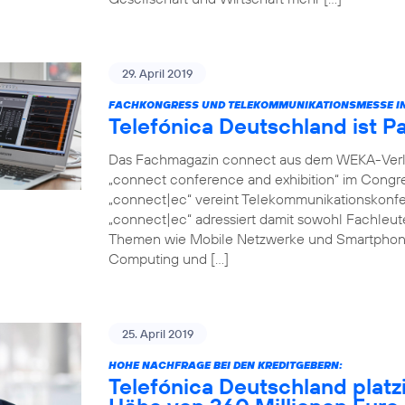
29. April 2019
FACHKONGRESS UND TELEKOMMUNIKATIONSMESSE IN
Telefónica Deutschland ist P
Das Fachmagazin connect aus dem WEKA-Verlag 
„connect conference and exhibition“ im Congr
„connect|ec“ vereint Telekommunikationskonfer
„connect|ec“ adressiert damit sowohl Fachleut
Themen wie Mobile Netzwerke und Smartphon
Computing und […]
25. April 2019
HOHE NACHFRAGE BEI DEN KREDITGEBERN:
Telefónica Deutschland platz