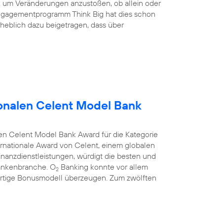
nd, um Veränderungen anzustoßen, ob allein oder
ngagementprogramm Think Big hat dies schon
heblich dazu beigetragen, dass über
onalen Celent Model Bank
en Celent Model Bank Award für die Kategorie
rnationale Award von Celent, einem globalen
anzdienstleistungen, würdigt die besten und
Bankenbranche. O
Banking konnte vor allem
2
rtige Bonusmodell überzeugen. Zum zwölften