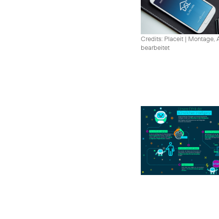
Credits: Placeit
|
Montage, A
bearbeitet