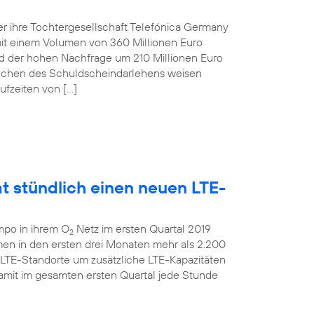
r ihre Tochtergesellschaft Telefónica Germany
t einem Volumen von 360 Millionen Euro
und der hohen Nachfrage um 210 Millionen Euro
anchen des Schuldscheindarlehens weisen
ufzeiten von […]
t stündlich einen neuen LTE-
mpo in ihrem O
Netz im ersten Quartal 2019
2
men in den ersten drei Monaten mehr als 2.200
 LTE-Standorte um zusätzliche LTE-Kapazitäten
amit im gesamten ersten Quartal jede Stunde