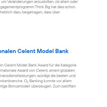
nd, um Veränderungen anzustoßen, ob allein oder
ngagementprogramm Think Big hat dies schon
heblich dazu beigetragen, dass über
onalen Celent Model Bank
en Celent Model Bank Award für die Kategorie
rnationale Award von Celent, einem globalen
anzdienstleistungen, würdigt die besten und
Bankenbranche. O
Banking konnte vor allem
2
rtige Bonusmodell überzeugen. Zum zwölften