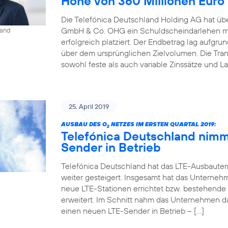
Höhe von 360 Millionen Euro
Die Telefónica Deutschland Holding AG hat übe
GmbH & Co. OHG ein Schuldscheindarlehen mi
land
erfolgreich platziert. Der Endbetrag lag aufgr
über dem ursprünglichen Zielvolumen. Die Tr
sowohl feste als auch variable Zinssätze und La
25. April 2019
AUSBAU DES O
NETZES IM ERSTEN QUARTAL 2019:
2
Telefónica Deutschland nimm
Sender in Betrieb
Telefónica Deutschland hat das LTE-Ausbaute
weiter gesteigert. Insgesamt hat das Unterneh
neue LTE-Stationen errichtet bzw. bestehende
erweitert. Im Schnitt nahm das Unternehmen d
einen neuen LTE-Sender in Betrieb – […]