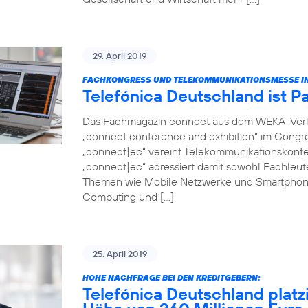
29. April 2019
FACHKONGRESS UND TELEKOMMUNIKATIONSMESSE IN
Telefónica Deutschland ist P
Das Fachmagazin connect aus dem WEKA-Verlag 
„connect conference and exhibition“ im Congr
„connect|ec“ vereint Telekommunikationskonfer
„connect|ec“ adressiert damit sowohl Fachleut
Themen wie Mobile Netzwerke und Smartphon
Computing und […]
25. April 2019
HOHE NACHFRAGE BEI DEN KREDITGEBERN:
Telefónica Deutschland platz