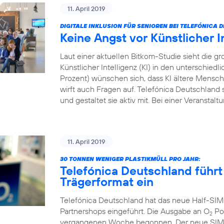
11. April 2019
DIGITALE INKLUSION FÜR SENIOREN BEI TELEFÓNICA
Keine Angst vor Künstlicher I
Laut einer aktuellen Bitkom-Studie sieht die
Künstlicher Intelligenz (KI) in den unterschied
Prozent) wünschen sich, dass KI ältere Menschen
wirft auch Fragen auf. Telefónica Deutschland s
und gestaltet sie aktiv mit. Bei einer Veranstal
11. April 2019
30 TONNEN WENIGER PLASTIKMÜLL PRO JAHR:
Telefónica Deutschland führt
Trägerformat ein
Telefónica Deutschland hat das neue Half-SIM
Partnershops eingeführt. Die Ausgabe an O
Pos
2
vergangenen Woche begonnen. Der neue SIM-Ka