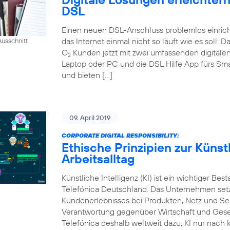
DSL
Einen neuen DSL-Anschluss problemlos einrich
das Internet einmal nicht so läuft wie es soll:
usschnitt
O
Kunden jetzt mit zwei umfassenden digital
2
Laptop oder PC und die DSL Hilfe App fürs Sm
und bieten […]
09. April 2019
CORPORATE DIGITAL RESPONSIBILITY:
Ethische Prinzipien zur Künstl
Arbeitsalltag
Künstliche Intelligenz (KI) ist ein wichtiger Bes
Telefónica Deutschland. Das Unternehmen setzt
Kundenerlebnisses bei Produkten, Netz und Ser
Verantwortung gegenüber Wirtschaft und Gesel
Telefónica deshalb weltweit dazu, KI nur nach k