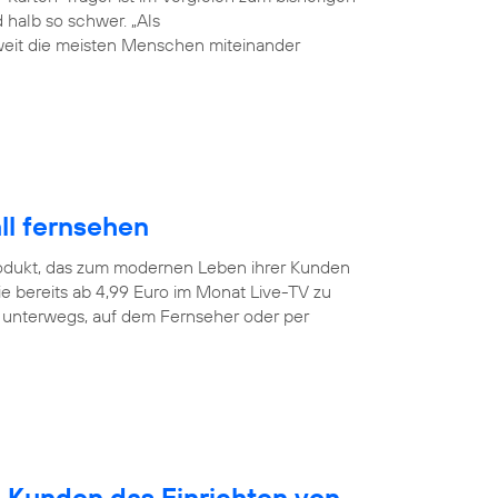
halb so schwer. „Als
weit die meisten Menschen miteinander
ll fernsehen
odukt, das zum modernen Leben ihrer Kunden
e bereits ab 4,99 Euro im Monat Live-TV zu
r unterwegs, auf dem Fernseher oder per
n Kunden das Einrichten von