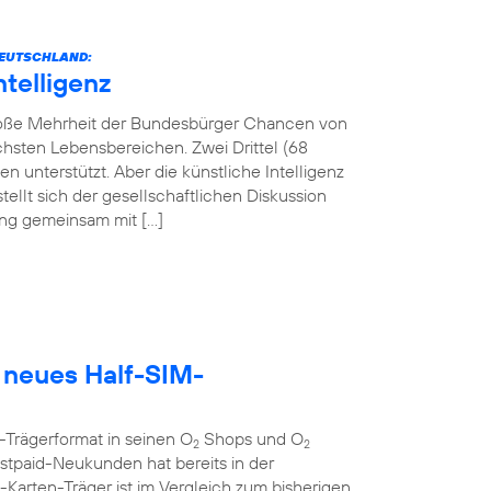
 DEUTSCHLAND:
ntelligenz
 große Mehrheit der Bundesbürger Chancen von
lichsten Lebensbereichen. Zwei Drittel (68
 unterstützt. Aber die künstliche Intelligenz
tellt sich der gesellschaftlichen Diskussion
tung gemeinsam mit […]
 neues Half-SIM-
-Trägerformat in seinen O
Shops und O
2
2
tpaid-Neukunden hat bereits in der
rten-Träger ist im Vergleich zum bisherigen