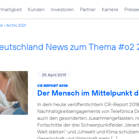
haltigkeit
Kunden
Investoren
Partner
Karriere
Presse
ws
Archiv 2021
Deutschland News zum Thema #o2 
29. April 2019
CR REPORT 2018:
Der Mensch im Mittelpunkt d
In dem heute veröffentlichtem CR-Report 2018
Nachhaltigkeitsengagements von Telefónica De
auch den gesonderten, zusammengefassten, nich
Fortschritte der drei Schwerpunktfelder „Verantw
Welt stärken“ und „Umwelt und Klima schützen“.
Gesellschaft und Wirtschaft mehr […]