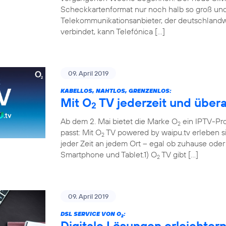
Scheckkartenformat nur noch halb so groß und 
Telekommunikationsanbieter, der deutschland
verbindet, kann Telefónica […]
09. April 2019
KABELLOS, NAHTLOS, GRENZENLOS:
Mit O
TV jederzeit und übera
2
Ab dem 2. Mai bietet die Marke O
ein IPTV-Pr
2
passt: Mit O
TV powered by waipu.tv erleben si
2
jeder Zeit an jedem Ort – egal ob zuhause ode
Smartphone und Tablet.1) O
TV gibt […]
2
09. April 2019
DSL SERVICE VON O
:
2
Digitale Lösungen erleichter