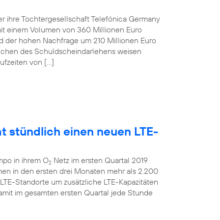
r ihre Tochtergesellschaft Telefónica Germany
t einem Volumen von 360 Millionen Euro
und der hohen Nachfrage um 210 Millionen Euro
anchen des Schuldscheindarlehens weisen
ufzeiten von […]
t stündlich einen neuen LTE-
mpo in ihrem O
Netz im ersten Quartal 2019
2
men in den ersten drei Monaten mehr als 2.200
 LTE-Standorte um zusätzliche LTE-Kapazitäten
amit im gesamten ersten Quartal jede Stunde