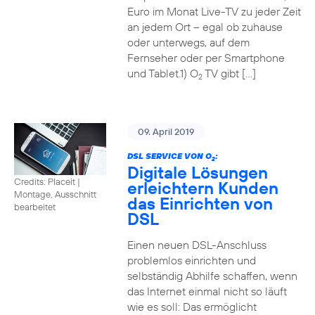
Euro im Monat Live-TV zu jeder Zeit
an jedem Ort – egal ob zuhause
oder unterwegs, auf dem
Fernseher oder per Smartphone
und Tablet.1) O
TV gibt […]
2
09. April 2019
DSL SERVICE VON O
:
2
Digitale Lösungen
Credits: Placeit
|
erleichtern Kunden
Montage, Ausschnitt
das Einrichten von
bearbeitet
DSL
Einen neuen DSL-Anschluss
problemlos einrichten und
selbständig Abhilfe schaffen, wenn
das Internet einmal nicht so läuft
wie es soll: Das ermöglicht