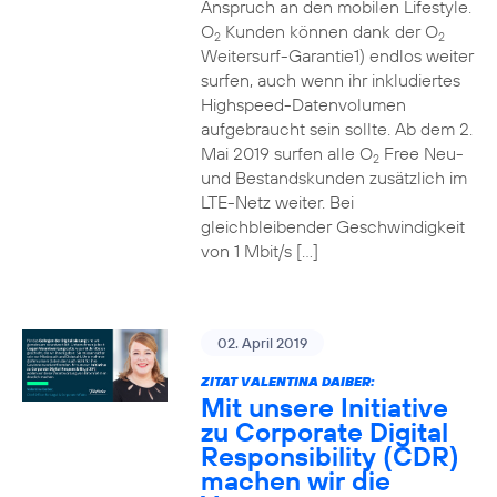
Anspruch an den mobilen Lifestyle.
O
Kunden können dank der O
2
2
Weitersurf-Garantie1) endlos weiter
surfen, auch wenn ihr inkludiertes
Highspeed-Datenvolumen
aufgebraucht sein sollte. Ab dem 2.
Mai 2019 surfen alle O
Free Neu-
2
und Bestandskunden zusätzlich im
LTE-Netz weiter. Bei
gleichbleibender Geschwindigkeit
von 1 Mbit/s […]
02. April 2019
ZITAT VALENTINA DAIBER:
Mit unsere Initiative
zu Corporate Digital
Responsibility (CDR)
machen wir die