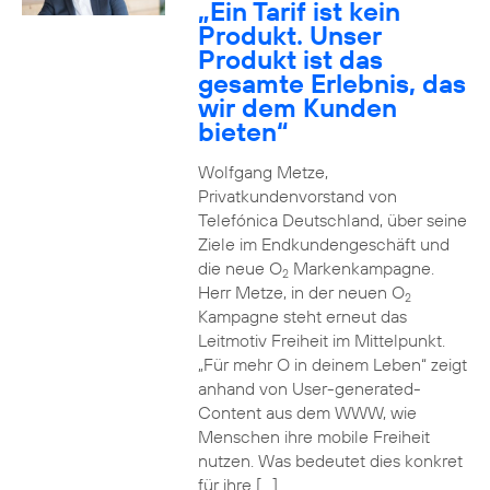
„Ein Tarif ist kein
Produkt. Unser
Produkt ist das
gesamte Erlebnis, das
wir dem Kunden
bieten“
Wolfgang Metze,
Privatkundenvorstand von
Telefónica Deutschland, über seine
Ziele im Endkundengeschäft und
die neue O
Markenkampagne.
2
Herr Metze, in der neuen O
2
Kampagne steht erneut das
Leitmotiv Freiheit im Mittelpunkt.
„Für mehr O in deinem Leben“ zeigt
anhand von User-generated-
Content aus dem WWW, wie
Menschen ihre mobile Freiheit
nutzen. Was bedeutet dies konkret
für ihre […]