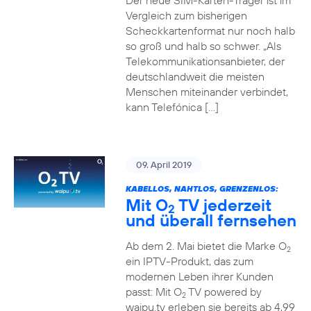
Der neue SIM-Karten-Träger ist im
Vergleich zum bisherigen
Scheckkartenformat nur noch halb
so groß und halb so schwer. „Als
Telekommunikationsanbieter, der
deutschlandweit die meisten
Menschen miteinander verbindet,
kann Telefónica […]
09. April 2019
KABELLOS, NAHTLOS, GRENZENLOS:
Mit O
TV jederzeit
2
und überall fernsehen
Ab dem 2. Mai bietet die Marke O
2
ein IPTV-Produkt, das zum
modernen Leben ihrer Kunden
passt: Mit O
TV powered by
2
waipu.tv erleben sie bereits ab 4,99