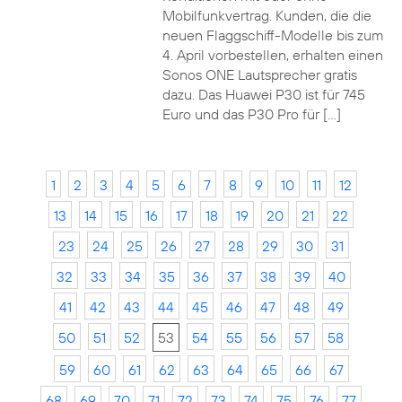
Mobilfunkvertrag. Kunden, die die
neuen Flaggschiff-Modelle bis zum
4. April vorbestellen, erhalten einen
Sonos ONE Lautsprecher gratis
dazu. Das Huawei P30 ist für 745
Euro und das P30 Pro für […]
1
2
3
4
5
6
7
8
9
10
11
12
13
14
15
16
17
18
19
20
21
22
23
24
25
26
27
28
29
30
31
32
33
34
35
36
37
38
39
40
41
42
43
44
45
46
47
48
49
50
51
52
53
54
55
56
57
58
59
60
61
62
63
64
65
66
67
68
69
70
71
72
73
74
75
76
77