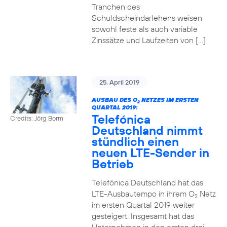
Tranchen des
Schuldscheindarlehens weisen
sowohl feste als auch variable
Zinssätze und Laufzeiten von […]
25. April 2019
AUSBAU DES O
NETZES IM ERSTEN
2
QUARTAL 2019:
Telefónica
Credits: Jörg Borm
Deutschland nimmt
stündlich einen
neuen LTE-Sender in
Betrieb
Telefónica Deutschland hat das
LTE-Ausbautempo in ihrem O
Netz
2
im ersten Quartal 2019 weiter
gesteigert. Insgesamt hat das