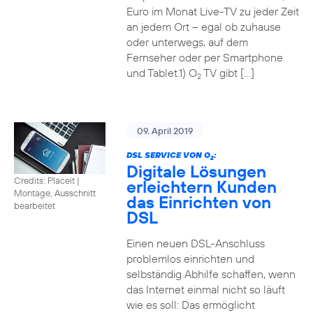
Euro im Monat Live-TV zu jeder Zeit
an jedem Ort – egal ob zuhause
oder unterwegs, auf dem
Fernseher oder per Smartphone
und Tablet.1) O
TV gibt […]
2
09. April 2019
DSL SERVICE VON O
:
2
Digitale Lösungen
Credits: Placeit
|
erleichtern Kunden
Montage, Ausschnitt
das Einrichten von
bearbeitet
DSL
Einen neuen DSL-Anschluss
problemlos einrichten und
selbständig Abhilfe schaffen, wenn
das Internet einmal nicht so läuft
wie es soll: Das ermöglicht