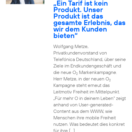
„Ein Tarif ist kein
Produkt. Unser
Produkt ist das
gesamte Erlebnis, das
wir dem Kunden
bieten“
Wolfgang Metze,
Privatkundenvorstand von
Telefónica Deutschland, über seine
Ziele im Endkundengeschäft und
die neue O
Markenkampagne.
2
Herr Metze, in der neuen O
2
Kampagne steht erneut das
Leitmotiv Freiheit im Mittelpunkt.
„Für mehr O in deinem Leben“ zeigt
anhand von User-generated-
Content aus dem WWW, wie
Menschen ihre mobile Freiheit
nutzen. Was bedeutet dies konkret
für ihre […]