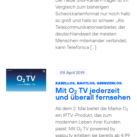
Der neue SIM-Karten-Träger ist im
Vergleich zum bisherigen
Scheckkartenformat nur noch halb
so groß und halb so schwer. „Als
Telekommunikationsanbieter, der
deutschlandweit die meisten
Menschen miteinander verbindet,
kann Telefónica […]
09. April 2019
KABELLOS, NAHTLOS, GRENZENLOS:
Mit O
TV jederzeit
2
und überall fernsehen
Ab dem 2. Mai bietet die Marke O
2
ein IPTV-Produkt, das zum
modernen Leben ihrer Kunden
passt: Mit O
TV powered by
2
waipu.tv erleben sie bereits ab 4,99