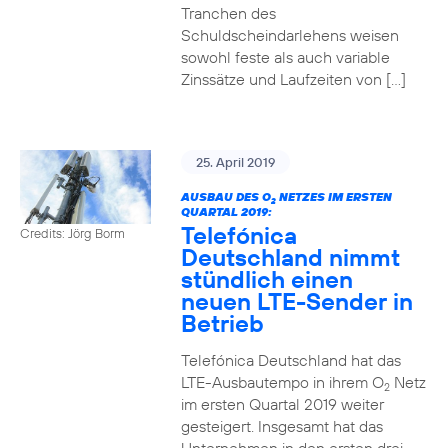
Tranchen des
Schuldscheindarlehens weisen
sowohl feste als auch variable
Zinssätze und Laufzeiten von […]
25. April 2019
AUSBAU DES O
NETZES IM ERSTEN
2
QUARTAL 2019:
Telefónica
Credits: Jörg Borm
Deutschland nimmt
stündlich einen
neuen LTE-Sender in
Betrieb
Telefónica Deutschland hat das
LTE-Ausbautempo in ihrem O
Netz
2
im ersten Quartal 2019 weiter
gesteigert. Insgesamt hat das