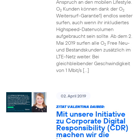
Anspruch an den mobilen Lifestyle.
O
Kunden können dank der O
2
2
Weitersurf-Garantie1) endlos weiter
surfen, auch wenn ihr inkludiertes
Highspeed-Datenvolumen
aufgebraucht sein sollte. Ab dem 2.
Mai 2019 surfen alle O
Free Neu-
2
und Bestandskunden zusätzlich im
LTE-Netz weiter. Bei
gleichbleibender Geschwindigkeit
von 1 Mbit/s […]
02. April 2019
ZITAT VALENTINA DAIBER:
Mit unsere Initiative
zu Corporate Digital
Responsibility (CDR)
machen wir die