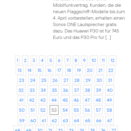
Mobilfunkvertrag. Kunden, die die
neuen Flaggschiff-Modelle bis zum
4. April vorbestellen, erhalten einen
Sonos ONE Lautsprecher gratis
dazu. Das Huawei P30 ist für 745
Euro und das P30 Pro für […]
1
2
3
4
5
6
7
8
9
10
11
12
13
14
15
16
17
18
19
20
21
22
23
24
25
26
27
28
29
30
31
32
33
34
35
36
37
38
39
40
41
42
43
44
45
46
47
48
49
50
51
52
53
54
55
56
57
58
59
60
61
62
63
64
65
66
67
68
69
70
71
72
73
74
75
76
77