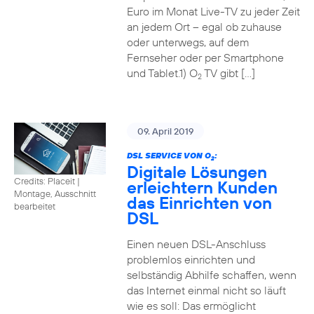
Euro im Monat Live-TV zu jeder Zeit
an jedem Ort – egal ob zuhause
oder unterwegs, auf dem
Fernseher oder per Smartphone
und Tablet.1) O
TV gibt […]
2
09. April 2019
DSL SERVICE VON O
:
2
Digitale Lösungen
Credits: Placeit
|
erleichtern Kunden
Montage, Ausschnitt
das Einrichten von
bearbeitet
DSL
Einen neuen DSL-Anschluss
problemlos einrichten und
selbständig Abhilfe schaffen, wenn
das Internet einmal nicht so läuft
wie es soll: Das ermöglicht