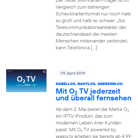
Der neue SIM-Karten-Träger ist im
Vergleich zum bisherigen
Scheckkartenformat nur noch halb
so groß und halb so schwer. „Als
Telekommunikationsanbieter, der
deutschlandweit die meisten
Menschen miteinander verbindet,
kann Telefónica […]
09. April 2019
KABELLOS, NAHTLOS, GRENZENLOS:
Mit O
TV jederzeit
2
und überall fernsehen
Ab dem 2. Mai bietet die Marke O
2
ein IPTV-Produkt, das zum
modernen Leben ihrer Kunden
passt: Mit O
TV powered by
2
waipu.tv erleben sie bereits ab 4,99