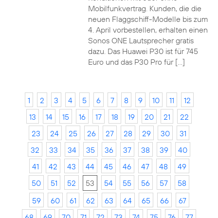
Mobilfunkvertrag. Kunden, die die
neuen Flaggschiff-Modelle bis zum
4. April vorbestellen, erhalten einen
Sonos ONE Lautsprecher gratis
dazu. Das Huawei P30 ist für 745
Euro und das P30 Pro für […]
1
2
3
4
5
6
7
8
9
10
11
12
13
14
15
16
17
18
19
20
21
22
23
24
25
26
27
28
29
30
31
32
33
34
35
36
37
38
39
40
41
42
43
44
45
46
47
48
49
50
51
52
53
54
55
56
57
58
59
60
61
62
63
64
65
66
67
68
69
70
71
72
73
74
75
76
77