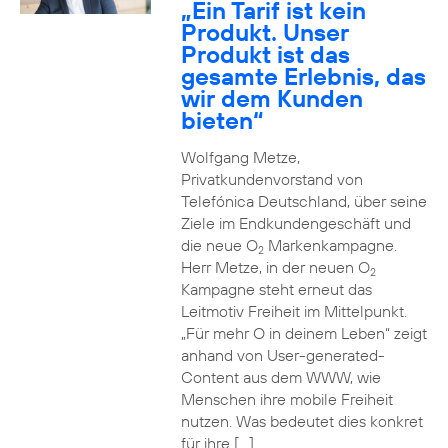
„Ein Tarif ist kein
Produkt. Unser
Produkt ist das
gesamte Erlebnis, das
wir dem Kunden
bieten“
Wolfgang Metze,
Privatkundenvorstand von
Telefónica Deutschland, über seine
Ziele im Endkundengeschäft und
die neue O
Markenkampagne.
2
Herr Metze, in der neuen O
2
Kampagne steht erneut das
Leitmotiv Freiheit im Mittelpunkt.
„Für mehr O in deinem Leben“ zeigt
anhand von User-generated-
Content aus dem WWW, wie
Menschen ihre mobile Freiheit
nutzen. Was bedeutet dies konkret
für ihre […]