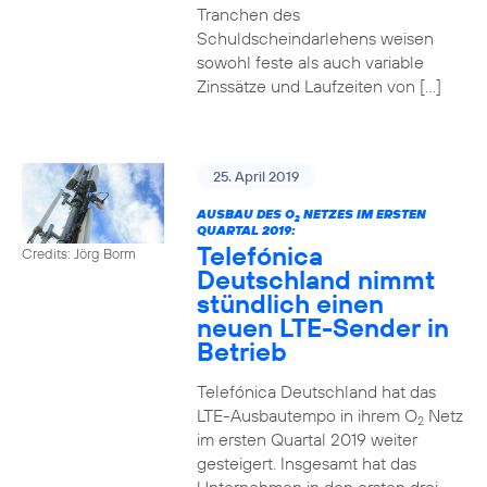
Tranchen des
Schuldscheindarlehens weisen
sowohl feste als auch variable
Zinssätze und Laufzeiten von […]
25. April 2019
AUSBAU DES O
NETZES IM ERSTEN
2
QUARTAL 2019:
Telefónica
Credits: Jörg Borm
Deutschland nimmt
stündlich einen
neuen LTE-Sender in
Betrieb
Telefónica Deutschland hat das
LTE-Ausbautempo in ihrem O
Netz
2
im ersten Quartal 2019 weiter
gesteigert. Insgesamt hat das