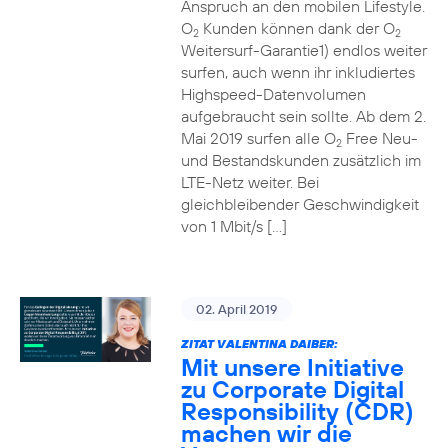
Anspruch an den mobilen Lifestyle.
O
Kunden können dank der O
2
2
Weitersurf-Garantie1) endlos weiter
surfen, auch wenn ihr inkludiertes
Highspeed-Datenvolumen
aufgebraucht sein sollte. Ab dem 2.
Mai 2019 surfen alle O
Free Neu-
2
und Bestandskunden zusätzlich im
LTE-Netz weiter. Bei
gleichbleibender Geschwindigkeit
von 1 Mbit/s […]
02. April 2019
ZITAT VALENTINA DAIBER:
Mit unsere Initiative
zu Corporate Digital
Responsibility (CDR)
machen wir die