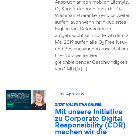
Anspruch an den mobilen Lifestyle.
O
Kunden können dank der O
2
2
Weitersurf-Garantie1) endlos weiter
surfen, auch wenn ihr inkludiertes
Highspeed-Datenvolumen
aufgebraucht sein sollte. Ab dem 2.
Mai 2019 surfen alle O
Free Neu-
2
und Bestandskunden zusätzlich im
LTE-Netz weiter. Bei
gleichbleibender Geschwindigkeit
von 1 Mbit/s […]
02. April 2019
ZITAT VALENTINA DAIBER:
Mit unsere Initiative
zu Corporate Digital
Responsibility (CDR)
machen wir die