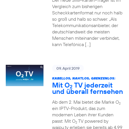
Der neue SIM-Karten-Träger ist im
Vergleich zum bisherigen
Scheckkartenformat nur noch halb
so groß und halb so schwer. „Als
Telekommunikationsanbieter, der
deutschlandweit die meisten
Menschen miteinander verbindet,
kann Telefónica […]
09. April 2019
KABELLOS, NAHTLOS, GRENZENLOS:
Mit O
TV jederzeit
2
und überall fernsehen
Ab dem 2. Mai bietet die Marke O
2
ein IPTV-Produkt, das zum
modernen Leben ihrer Kunden
passt: Mit O
TV powered by
2
waipu.tv erleben sie bereits ab 4,99