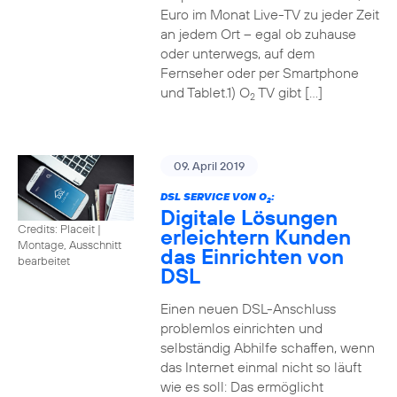
Euro im Monat Live-TV zu jeder Zeit
an jedem Ort – egal ob zuhause
oder unterwegs, auf dem
Fernseher oder per Smartphone
und Tablet.1) O
TV gibt […]
2
09. April 2019
DSL SERVICE VON O
:
2
Digitale Lösungen
Credits: Placeit
|
erleichtern Kunden
Montage, Ausschnitt
das Einrichten von
bearbeitet
DSL
Einen neuen DSL-Anschluss
problemlos einrichten und
selbständig Abhilfe schaffen, wenn
das Internet einmal nicht so läuft
wie es soll: Das ermöglicht