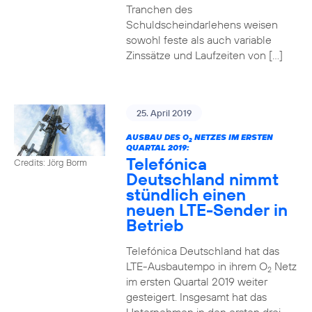
Tranchen des
Schuldscheindarlehens weisen
sowohl feste als auch variable
Zinssätze und Laufzeiten von […]
25. April 2019
AUSBAU DES O
NETZES IM ERSTEN
2
QUARTAL 2019:
Telefónica
Credits: Jörg Borm
Deutschland nimmt
stündlich einen
neuen LTE-Sender in
Betrieb
Telefónica Deutschland hat das
LTE-Ausbautempo in ihrem O
Netz
2
im ersten Quartal 2019 weiter
gesteigert. Insgesamt hat das