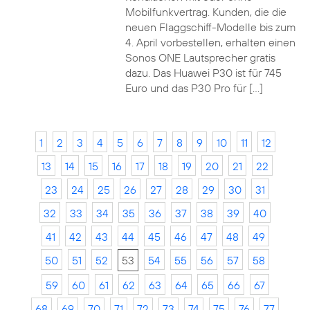
Mobilfunkvertrag. Kunden, die die
neuen Flaggschiff-Modelle bis zum
4. April vorbestellen, erhalten einen
Sonos ONE Lautsprecher gratis
dazu. Das Huawei P30 ist für 745
Euro und das P30 Pro für […]
1
2
3
4
5
6
7
8
9
10
11
12
13
14
15
16
17
18
19
20
21
22
23
24
25
26
27
28
29
30
31
32
33
34
35
36
37
38
39
40
41
42
43
44
45
46
47
48
49
50
51
52
53
54
55
56
57
58
59
60
61
62
63
64
65
66
67
68
69
70
71
72
73
74
75
76
77