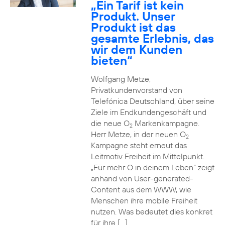
„Ein Tarif ist kein
Produkt. Unser
Produkt ist das
gesamte Erlebnis, das
wir dem Kunden
bieten“
Wolfgang Metze,
Privatkundenvorstand von
Telefónica Deutschland, über seine
Ziele im Endkundengeschäft und
die neue O
Markenkampagne.
2
Herr Metze, in der neuen O
2
Kampagne steht erneut das
Leitmotiv Freiheit im Mittelpunkt.
„Für mehr O in deinem Leben“ zeigt
anhand von User-generated-
Content aus dem WWW, wie
Menschen ihre mobile Freiheit
nutzen. Was bedeutet dies konkret
für ihre […]