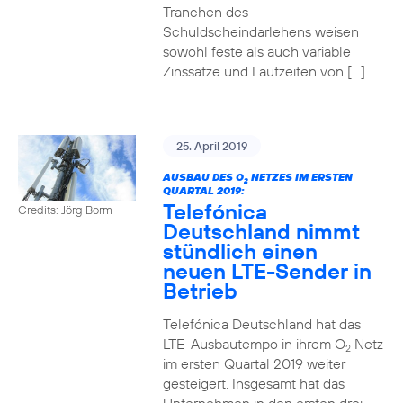
Tranchen des
Schuldscheindarlehens weisen
sowohl feste als auch variable
Zinssätze und Laufzeiten von […]
25. April 2019
AUSBAU DES O
NETZES IM ERSTEN
2
QUARTAL 2019:
Telefónica
Credits: Jörg Borm
Deutschland nimmt
stündlich einen
neuen LTE-Sender in
Betrieb
Telefónica Deutschland hat das
LTE-Ausbautempo in ihrem O
Netz
2
im ersten Quartal 2019 weiter
gesteigert. Insgesamt hat das