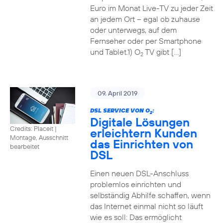
Euro im Monat Live-TV zu jeder Zeit
an jedem Ort – egal ob zuhause
oder unterwegs, auf dem
Fernseher oder per Smartphone
und Tablet.1) O
TV gibt […]
2
09. April 2019
DSL SERVICE VON O
:
2
Digitale Lösungen
Credits: Placeit
|
erleichtern Kunden
Montage, Ausschnitt
das Einrichten von
bearbeitet
DSL
Einen neuen DSL-Anschluss
problemlos einrichten und
selbständig Abhilfe schaffen, wenn
das Internet einmal nicht so läuft
wie es soll: Das ermöglicht