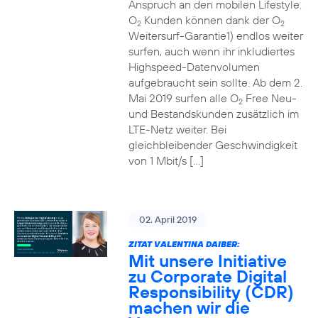
Anspruch an den mobilen Lifestyle.
O
Kunden können dank der O
2
2
Weitersurf-Garantie1) endlos weiter
surfen, auch wenn ihr inkludiertes
Highspeed-Datenvolumen
aufgebraucht sein sollte. Ab dem 2.
Mai 2019 surfen alle O
Free Neu-
2
und Bestandskunden zusätzlich im
LTE-Netz weiter. Bei
gleichbleibender Geschwindigkeit
von 1 Mbit/s […]
02. April 2019
ZITAT VALENTINA DAIBER:
Mit unsere Initiative
zu Corporate Digital
Responsibility (CDR)
machen wir die