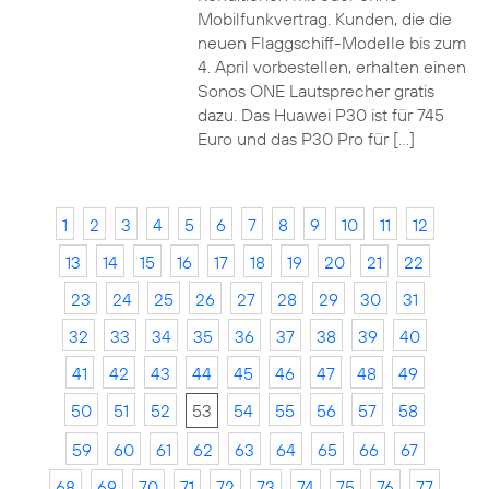
Mobilfunkvertrag. Kunden, die die
neuen Flaggschiff-Modelle bis zum
4. April vorbestellen, erhalten einen
Sonos ONE Lautsprecher gratis
dazu. Das Huawei P30 ist für 745
Euro und das P30 Pro für […]
1
2
3
4
5
6
7
8
9
10
11
12
13
14
15
16
17
18
19
20
21
22
23
24
25
26
27
28
29
30
31
32
33
34
35
36
37
38
39
40
41
42
43
44
45
46
47
48
49
50
51
52
53
54
55
56
57
58
59
60
61
62
63
64
65
66
67
68
69
70
71
72
73
74
75
76
77