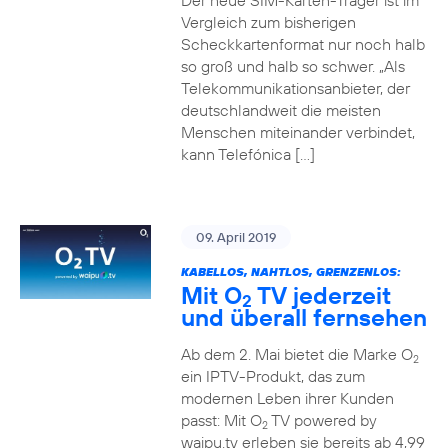
Der neue SIM-Karten-Träger ist im
Vergleich zum bisherigen
Scheckkartenformat nur noch halb
so groß und halb so schwer. „Als
Telekommunikationsanbieter, der
deutschlandweit die meisten
Menschen miteinander verbindet,
kann Telefónica […]
09. April 2019
KABELLOS, NAHTLOS, GRENZENLOS:
Mit O
TV jederzeit
2
und überall fernsehen
Ab dem 2. Mai bietet die Marke O
2
ein IPTV-Produkt, das zum
modernen Leben ihrer Kunden
passt: Mit O
TV powered by
2
waipu.tv erleben sie bereits ab 4,99