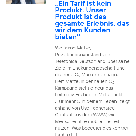
„Ein Tarif ist kein
Produkt. Unser
Produkt ist das
gesamte Erlebnis, das
wir dem Kunden
bieten“
Wolfgang Metze,
Privatkundenvorstand von
Telefónica Deutschland, über seine
Ziele im Endkundengeschäft und
die neue O
Markenkampagne.
2
Herr Metze, in der neuen O
2
Kampagne steht erneut das
Leitmotiv Freiheit im Mittelpunkt.
„Für mehr O in deinem Leben“ zeigt
anhand von User-generated-
Content aus dem WWW, wie
Menschen ihre mobile Freiheit
nutzen. Was bedeutet dies konkret
für ihre […]