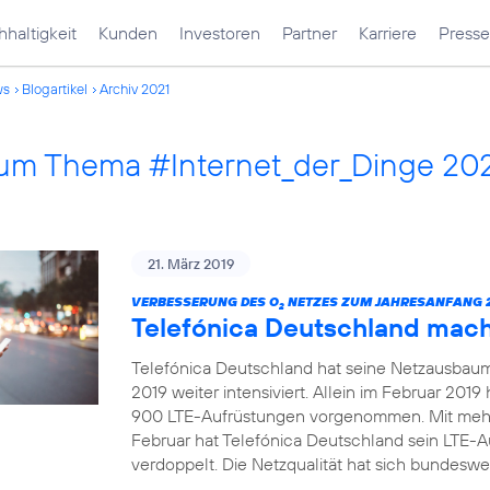
haltigkeit
Kunden
Investoren
Partner
Karriere
Presse
ws
Blogartikel
Archiv 2021
 zum Thema #Internet_der_Dinge 20
21. März 2019
VERBESSERUNG DES O
NETZES ZUM JAHRESANFANG 2
2
Telefónica Deutschland mac
Telefónica Deutschland hat seine Netzausbau
2019 weiter intensiviert. Allein im Februar 20
900 LTE-Aufrüstungen vorgenommen. Mit mehr
Februar hat Telefónica Deutschland sein LTE-
verdoppelt. Die Netzqualität hat sich bundeswei