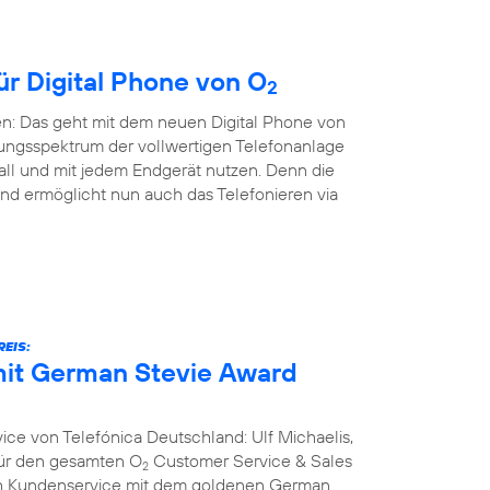
ür Digital Phone von O
2
en: Das geht mit dem neuen Digital Phone von
ungsspektrum der vollwertigen Telefonanlage
all und mit jedem Endgerät nutzen. Denn die
nd ermöglicht nun auch das Telefonieren via
EIS:
it German Stevie Award
ce von Telefónica Deutschland: Ulf Michaelis,
 für den gesamten O
Customer Service & Sales
2
ich Kundenservice mit dem goldenen German