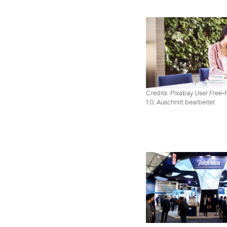
Credits: Pixabay User Free-
1.0, Auschnitt bearbeitet