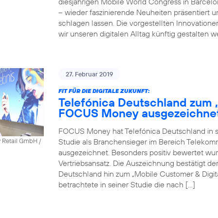
diesjährigen Mobile World Congress in Barcel
– wieder faszinierende Neuheiten präsentiert 
schlagen lassen. Die vorgestellten Innovatione
wir unseren digitalen Alltag künftig gestalten 
27. Februar 2019
FIT FÜR DIE DIGITALE ZUKUNFT:
Telefónica Deutschland zum 
FOCUS Money ausgezeichne
FOCUS Money hat Telefónica Deutschland in sei
Studie als Branchensieger im Bereich Telekomm
y Retail GmbH /
ausgezeichnet. Besonders positiv bewertet wu
Vertriebsansatz. Die Auszeichnung bestätigt 
Deutschland hin zum „Mobile Customer & Dig
betrachtete in seiner Studie die nach […]