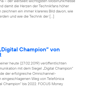
ona – der weltweit wichtigsten Mobilfunkmesse
und damit die Herzen der Technikfans höher
n zeichnen ein immer klareres Bild davon, wie
werden und wie die Technik der […]
„Digital Champion“ von
t
ner heute (27.02.2019) veröffentlichten
unikation mit dem Siegel „Digital Champion“
rde der erfolgreiche Omnichannel-
den eingeschlagenen Weg von Telefónica
ital Champion“ bis 2022. FOCUS Money