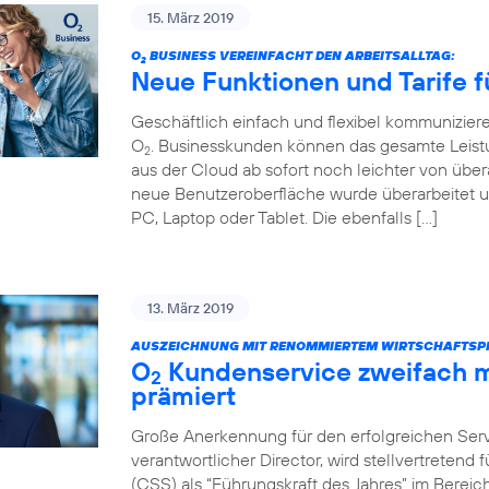
15. März 2019
O
BUSINESS VEREINFACHT DEN ARBEITSALLTAG:
2
Neue Funktionen und Tarife f
Geschäftlich einfach und flexibel kommunizier
O
. Businesskunden können das gesamte Leist
2
aus der Cloud ab sofort noch leichter von über
neue Benutzeroberfläche wurde überarbeitet u
PC, Laptop oder Tablet. Die ebenfalls […]
13. März 2019
AUSZEICHNUNG MIT RENOMMIERTEM WIRTSCHAFTSPR
O
Kundenservice zweifach m
2
prämiert
Große Anerkennung für den erfolgreichen Servi
verantwortlicher Director, wird stellvertretend
(CSS) als “Führungskraft des Jahres” im Bere