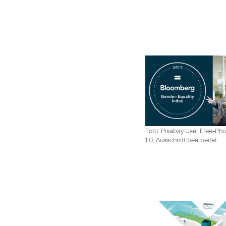
Foto: Pixabay User Free-Pho
1.0, Ausschnitt bearbeitet