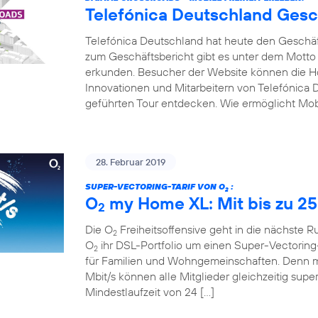
Telefónica Deutschland Gesc
Telefónica Deutschland hat heute den Geschäfts
zum Geschäftsbericht gibt es unter dem Motto
erkunden. Besucher der Website können die Hot
Innovationen und Mitarbeitern von Telefónica D
geführten Tour entdecken. Wie ermöglicht Mobi
28. Februar 2019
SUPER-VECTORING-TARIF VON O
:
2
O
my Home XL: Mit bis zu 25
2
Die O
Freiheitsoffensive geht in die nächste 
2
O
ihr DSL-Portfolio um einen Super-Vectoring-
2
für Familien und Wohngemeinschaften. Denn mi
Mbit/s können alle Mitglieder gleichzeitig supe
Mindestlaufzeit von 24 […]