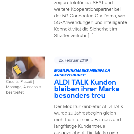
zeigen Telefónica, SEAT und
weitere Kooperationspartner bei
der 5G Connected Car Demo, wie
5G-Anwendungen und intelligente
Konnektivität die Sicherheit im
Straßenverkehr […]
25. Februar 2019
MOBILFUNKMARKE MEHRFACH
AUSGEZEICHNET:
ALDI TALK Kunden
Credits: Placeit
|
bleiben ihrer Marke
Montage, Ausschnitt
bearbeitet
besonders treu
Der Mobilfunkanbieter ALDI TALK
wurde zu Jahresbeginn gleich
mehrfach für seine Fairness und
langfristige Kundentreue
ausgezeichnet. Die Marke ging