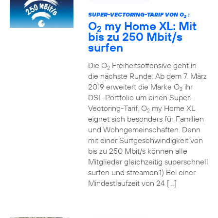
SUPER-VECTORING-TARIF VON O
:
2
O
my Home XL: Mit
2
bis zu 250 Mbit/s
surfen
Die O
Freiheitsoffensive geht in
2
die nächste Runde: Ab dem 7. März
2019 erweitert die Marke O
ihr
2
DSL-Portfolio um einen Super-
Vectoring-Tarif. O
my Home XL
2
eignet sich besonders für Familien
und Wohngemeinschaften. Denn
mit einer Surfgeschwindigkeit von
bis zu 250 Mbit/s können alle
Mitglieder gleichzeitig superschnell
surfen und streamen.1) Bei einer
Mindestlaufzeit von 24 […]