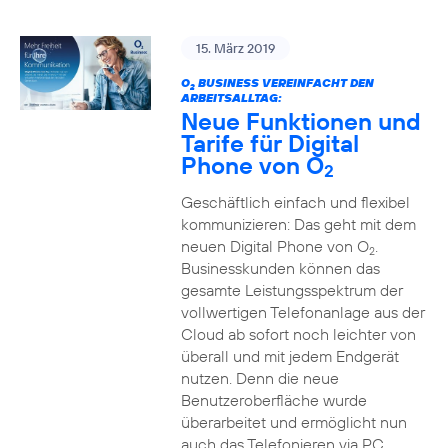
15. März 2019
O
BUSINESS VEREINFACHT DEN
2
ARBEITSALLTAG:
Neue Funktionen und
Tarife für Digital
Phone von O
2
Geschäftlich einfach und flexibel
kommunizieren: Das geht mit dem
neuen Digital Phone von O
.
2
Businesskunden können das
gesamte Leistungsspektrum der
vollwertigen Telefonanlage aus der
Cloud ab sofort noch leichter von
überall und mit jedem Endgerät
nutzen. Denn die neue
Benutzeroberfläche wurde
überarbeitet und ermöglicht nun
auch das Telefonieren via PC,