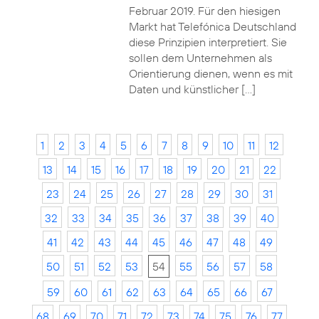
Februar 2019. Für den hiesigen
Markt hat Telefónica Deutschland
diese Prinzipien interpretiert. Sie
sollen dem Unternehmen als
Orientierung dienen, wenn es mit
Daten und künstlicher […]
1
2
3
4
5
6
7
8
9
10
11
12
13
14
15
16
17
18
19
20
21
22
23
24
25
26
27
28
29
30
31
32
33
34
35
36
37
38
39
40
41
42
43
44
45
46
47
48
49
50
51
52
53
54
55
56
57
58
59
60
61
62
63
64
65
66
67
68
69
70
71
72
73
74
75
76
77