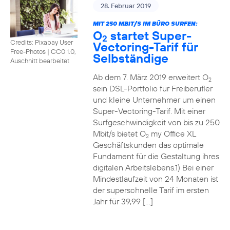
28. Februar 2019
MIT 250 MBIT/S IM BÜRO SURFEN:
O
startet Super-
2
Credits: Pixabay User
Vectoring-Tarif für
Free-Photos
|
CC0 1.0,
Selbständige
Auschnitt bearbeitet
Ab dem 7. März 2019 erweitert O
2
sein DSL-Portfolio für Freiberufler
und kleine Unternehmer um einen
Super-Vectoring-Tarif. Mit einer
Surfgeschwindigkeit von bis zu 250
Mbit/s bietet O
my Office XL
2
Geschäftskunden das optimale
Fundament für die Gestaltung ihres
digitalen Arbeitslebens.1) Bei einer
Mindestlaufzeit von 24 Monaten ist
der superschnelle Tarif im ersten
Jahr für 39,99 […]