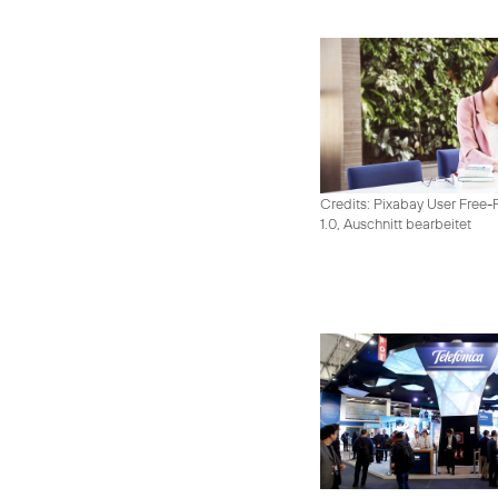
Credits: Pixabay User Free-
1.0, Auschnitt bearbeitet