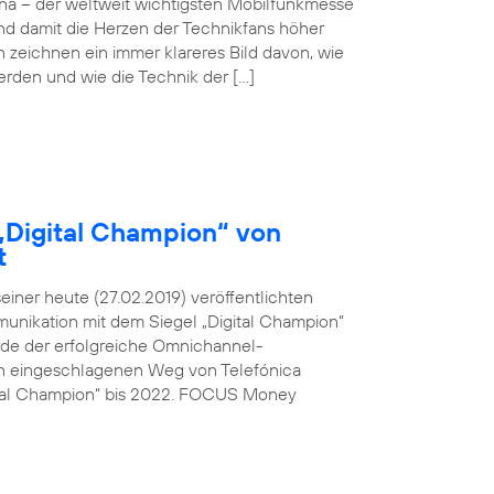
ona – der weltweit wichtigsten Mobilfunkmesse
und damit die Herzen der Technikfans höher
n zeichnen ein immer klareres Bild davon, wie
werden und wie die Technik der […]
„Digital Champion“ von
t
ner heute (27.02.2019) veröffentlichten
unikation mit dem Siegel „Digital Champion“
rde der erfolgreiche Omnichannel-
den eingeschlagenen Weg von Telefónica
ital Champion“ bis 2022. FOCUS Money