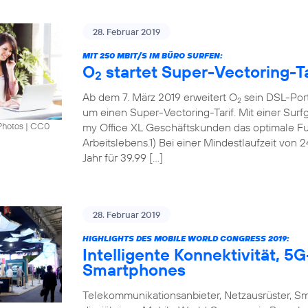
28. Februar 2019
MIT 250 MBIT/S IM BÜRO SURFEN:
O
startet Super-Vectoring-Ta
2
Ab dem 7. März 2019 erweitert O
sein DSL-Port
2
um einen Super-Vectoring-Tarif. Mit einer Surf
my Office XL Geschäftskunden das optimale Fun
Photos
|
CC0
Arbeitslebens.1) Bei einer Mindestlaufzeit von 
Jahr für 39,99 […]
28. Februar 2019
HIGHLIGHTS DES MOBILE WORLD CONGRESS 2019:
Intelligente Konnektivität, 
Smartphones
Telekommunikationsanbieter, Netzausrüster, S