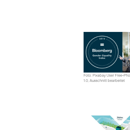
Foto: Pixabay User Free-Pho
1.0, Ausschnitt bearbeitet