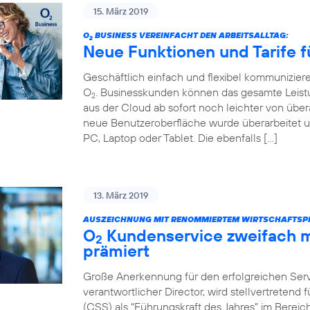
15. März 2019
O
BUSINESS VEREINFACHT DEN ARBEITSALLTAG:
2
Neue Funktionen und Tarife f
Geschäftlich einfach und flexibel kommunizier
O
. Businesskunden können das gesamte Leist
2
aus der Cloud ab sofort noch leichter von über
neue Benutzeroberfläche wurde überarbeitet u
PC, Laptop oder Tablet. Die ebenfalls […]
13. März 2019
AUSZEICHNUNG MIT RENOMMIERTEM WIRTSCHAFTSPR
O
Kundenservice zweifach m
2
prämiert
Große Anerkennung für den erfolgreichen Servi
verantwortlicher Director, wird stellvertretend
(CSS) als “Führungskraft des Jahres” im Bere