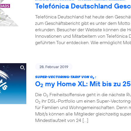
Telefónica Deutschland Gesc
Telefónica Deutschland hat heute den Geschäfts
zum Geschäftsbericht gibt es unter dem Motto
erkunden. Besucher der Website können die Hot
Innovationen und Mitarbeitern von Telefónica D
geführten Tour entdecken. Wie ermöglicht Mobi
28. Februar 2019
SUPER-VECTORING-TARIF VON O
:
2
O
my Home XL: Mit bis zu 25
2
Die O
Freiheitsoffensive geht in die nächste 
2
O
ihr DSL-Portfolio um einen Super-Vectoring-
2
für Familien und Wohngemeinschaften. Denn mi
Mbit/s können alle Mitglieder gleichzeitig supe
Mindestlaufzeit von 24 […]