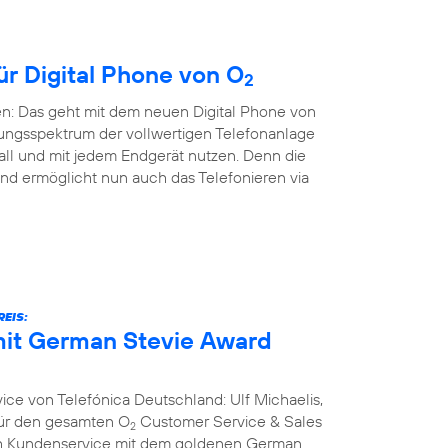
ür Digital Phone von O
2
en: Das geht mit dem neuen Digital Phone von
ungsspektrum der vollwertigen Telefonanlage
all und mit jedem Endgerät nutzen. Denn die
nd ermöglicht nun auch das Telefonieren via
EIS:
it German Stevie Award
ce von Telefónica Deutschland: Ulf Michaelis,
 für den gesamten O
Customer Service & Sales
2
ich Kundenservice mit dem goldenen German