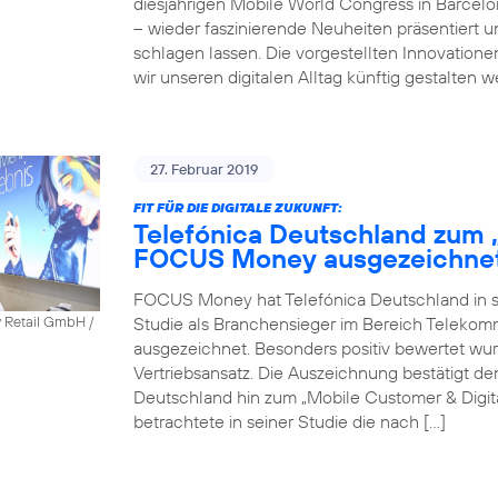
diesjährigen Mobile World Congress in Barcel
– wieder faszinierende Neuheiten präsentiert 
schlagen lassen. Die vorgestellten Innovatione
wir unseren digitalen Alltag künftig gestalten 
27. Februar 2019
FIT FÜR DIE DIGITALE ZUKUNFT:
Telefónica Deutschland zum 
FOCUS Money ausgezeichne
FOCUS Money hat Telefónica Deutschland in sei
Studie als Branchensieger im Bereich Telekomm
y Retail GmbH /
ausgezeichnet. Besonders positiv bewertet wu
Vertriebsansatz. Die Auszeichnung bestätigt 
Deutschland hin zum „Mobile Customer & Dig
betrachtete in seiner Studie die nach […]