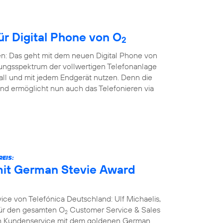
ür Digital Phone von O
2
en: Das geht mit dem neuen Digital Phone von
ungsspektrum der vollwertigen Telefonanlage
all und mit jedem Endgerät nutzen. Denn die
nd ermöglicht nun auch das Telefonieren via
EIS:
it German Stevie Award
ce von Telefónica Deutschland: Ulf Michaelis,
 für den gesamten O
Customer Service & Sales
2
ich Kundenservice mit dem goldenen German