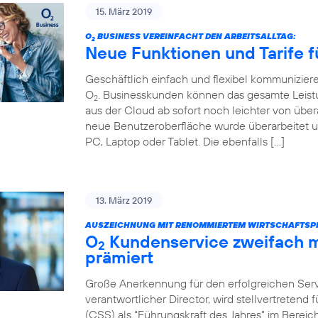
15. März 2019
O
BUSINESS VEREINFACHT DEN ARBEITSALLTAG:
2
Neue Funktionen und Tarife f
Geschäftlich einfach und flexibel kommunizier
O
. Businesskunden können das gesamte Leist
2
aus der Cloud ab sofort noch leichter von über
neue Benutzeroberfläche wurde überarbeitet u
PC, Laptop oder Tablet. Die ebenfalls […]
13. März 2019
AUSZEICHNUNG MIT RENOMMIERTEM WIRTSCHAFTSPR
O
Kundenservice zweifach m
2
prämiert
Große Anerkennung für den erfolgreichen Servi
verantwortlicher Director, wird stellvertretend
(CSS) als “Führungskraft des Jahres” im Bere