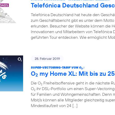
Telefónica Deutschland Gesc
Telefónica Deutschland hat heute den Geschäfts
zum Geschäftsbericht gibt es unter dem Motto
erkunden. Besucher der Website können die Hot
Innovationen und Mitarbeitern von Telefónica D
geführten Tour entdecken. Wie ermöglicht Mobi
28. Februar 2019
SUPER-VECTORING-TARIF VON O
:
2
O
my Home XL: Mit bis zu 25
2
Die O
Freiheitsoffensive geht in die nächste 
2
O
ihr DSL-Portfolio um einen Super-Vectoring-
2
für Familien und Wohngemeinschaften. Denn mi
Mbit/s können alle Mitglieder gleichzeitig supe
Mindestlaufzeit von 24 […]