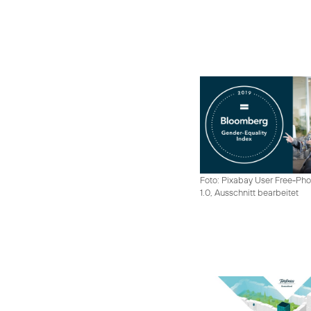
Foto: Pixabay User Free-Pho
1.0, Ausschnitt bearbeitet