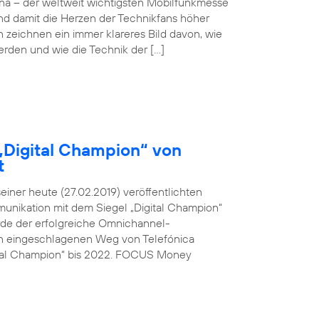
ona – der weltweit wichtigsten Mobilfunkmesse
und damit die Herzen der Technikfans höher
n zeichnen ein immer klareres Bild davon, wie
werden und wie die Technik der […]
„Digital Champion“ von
t
ner heute (27.02.2019) veröffentlichten
unikation mit dem Siegel „Digital Champion“
rde der erfolgreiche Omnichannel-
den eingeschlagenen Weg von Telefónica
ital Champion“ bis 2022. FOCUS Money