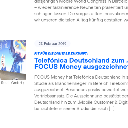
diesjährigen Mobile World Congress in Barcel
– wieder faszinierende Neuheiten präsentiert 
schlagen lassen. Die vorgestellten Innovatione
wir unseren digitalen Alltag künftig gestalten 
27. Februar 2019
FIT FÜR DIE DIGITALE ZUKUNFT:
Telefónica Deutschland zum 
FOCUS Money ausgezeichne
FOCUS Money hat Telefónica Deutschland in sei
Studie als Branchensieger im Bereich Telekomm
y Retail GmbH /
ausgezeichnet. Besonders positiv bewertet wu
Vertriebsansatz. Die Auszeichnung bestätigt 
Deutschland hin zum „Mobile Customer & Dig
betrachtete in seiner Studie die nach […]