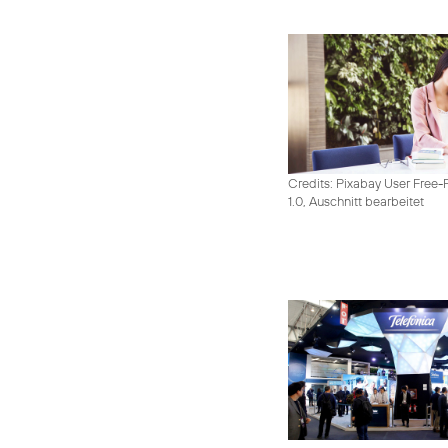
Credits: Pixabay User Free-
1.0, Auschnitt bearbeitet