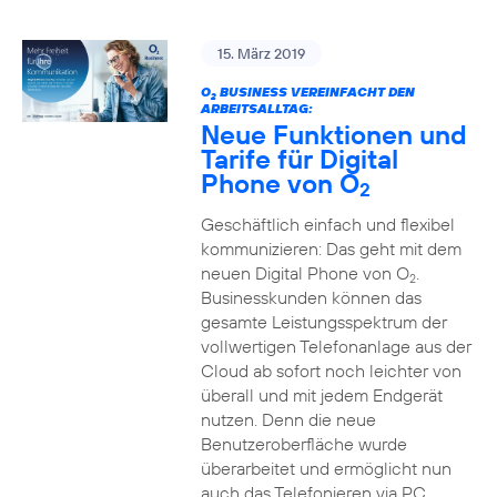
15. März 2019
O
BUSINESS VEREINFACHT DEN
2
ARBEITSALLTAG:
Neue Funktionen und
Tarife für Digital
Phone von O
2
Geschäftlich einfach und flexibel
kommunizieren: Das geht mit dem
neuen Digital Phone von O
.
2
Businesskunden können das
gesamte Leistungsspektrum der
vollwertigen Telefonanlage aus der
Cloud ab sofort noch leichter von
überall und mit jedem Endgerät
nutzen. Denn die neue
Benutzeroberfläche wurde
überarbeitet und ermöglicht nun
auch das Telefonieren via PC,