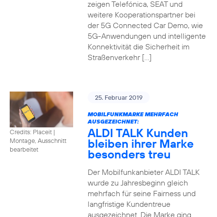
zeigen Telefónica, SEAT und
weitere Kooperationspartner bei
der 5G Connected Car Demo, wie
5G-Anwendungen und intelligente
Konnektivität die Sicherheit im
Straßenverkehr […]
25. Februar 2019
MOBILFUNKMARKE MEHRFACH
AUSGEZEICHNET:
ALDI TALK Kunden
Credits: Placeit
|
bleiben ihrer Marke
Montage, Ausschnitt
bearbeitet
besonders treu
Der Mobilfunkanbieter ALDI TALK
wurde zu Jahresbeginn gleich
mehrfach für seine Fairness und
langfristige Kundentreue
ausgezeichnet. Die Marke ging