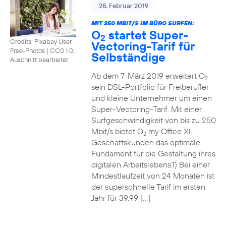
28. Februar 2019
MIT 250 MBIT/S IM BÜRO SURFEN:
O
startet Super-
2
Credits: Pixabay User
Vectoring-Tarif für
Free-Photos
|
CC0 1.0,
Selbständige
Auschnitt bearbeitet
Ab dem 7. März 2019 erweitert O
2
sein DSL-Portfolio für Freiberufler
und kleine Unternehmer um einen
Super-Vectoring-Tarif. Mit einer
Surfgeschwindigkeit von bis zu 250
Mbit/s bietet O
my Office XL
2
Geschäftskunden das optimale
Fundament für die Gestaltung ihres
digitalen Arbeitslebens.1) Bei einer
Mindestlaufzeit von 24 Monaten ist
der superschnelle Tarif im ersten
Jahr für 39,99 […]