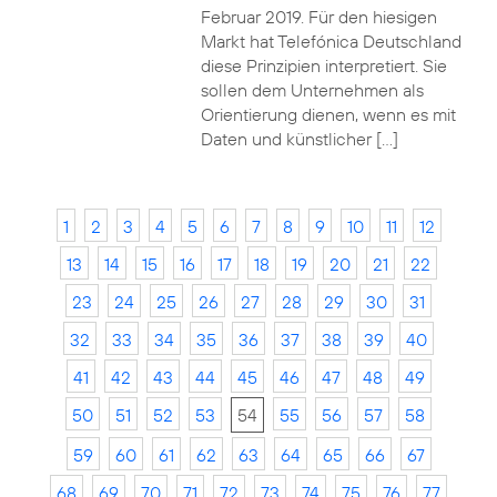
Februar 2019. Für den hiesigen
Markt hat Telefónica Deutschland
diese Prinzipien interpretiert. Sie
sollen dem Unternehmen als
Orientierung dienen, wenn es mit
Daten und künstlicher […]
1
2
3
4
5
6
7
8
9
10
11
12
13
14
15
16
17
18
19
20
21
22
23
24
25
26
27
28
29
30
31
32
33
34
35
36
37
38
39
40
41
42
43
44
45
46
47
48
49
50
51
52
53
54
55
56
57
58
59
60
61
62
63
64
65
66
67
68
69
70
71
72
73
74
75
76
77