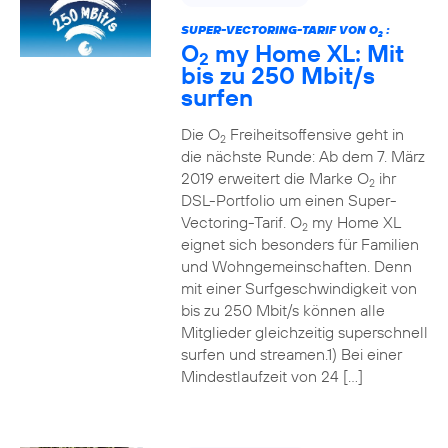
SUPER-VECTORING-TARIF VON O
:
2
O
my Home XL: Mit
2
bis zu 250 Mbit/s
surfen
Die O
Freiheitsoffensive geht in
2
die nächste Runde: Ab dem 7. März
2019 erweitert die Marke O
ihr
2
DSL-Portfolio um einen Super-
Vectoring-Tarif. O
my Home XL
2
eignet sich besonders für Familien
und Wohngemeinschaften. Denn
mit einer Surfgeschwindigkeit von
bis zu 250 Mbit/s können alle
Mitglieder gleichzeitig superschnell
surfen und streamen.1) Bei einer
Mindestlaufzeit von 24 […]