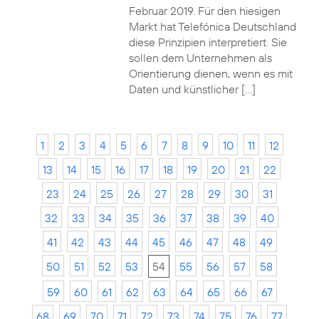
Februar 2019. Für den hiesigen
Markt hat Telefónica Deutschland
diese Prinzipien interpretiert. Sie
sollen dem Unternehmen als
Orientierung dienen, wenn es mit
Daten und künstlicher […]
1
2
3
4
5
6
7
8
9
10
11
12
13
14
15
16
17
18
19
20
21
22
23
24
25
26
27
28
29
30
31
32
33
34
35
36
37
38
39
40
41
42
43
44
45
46
47
48
49
50
51
52
53
54
55
56
57
58
59
60
61
62
63
64
65
66
67
68
69
70
71
72
73
74
75
76
77