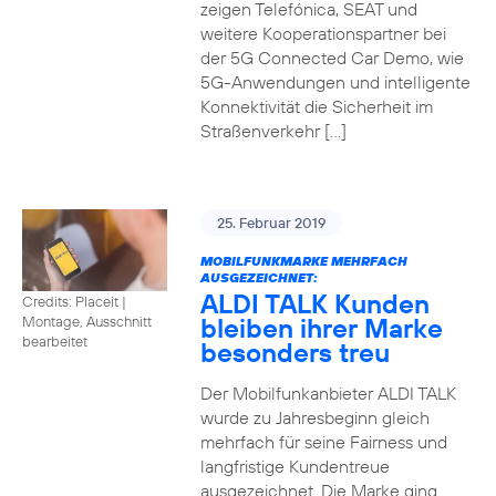
zeigen Telefónica, SEAT und
weitere Kooperationspartner bei
der 5G Connected Car Demo, wie
5G-Anwendungen und intelligente
Konnektivität die Sicherheit im
Straßenverkehr […]
25. Februar 2019
MOBILFUNKMARKE MEHRFACH
AUSGEZEICHNET:
ALDI TALK Kunden
Credits: Placeit
|
bleiben ihrer Marke
Montage, Ausschnitt
bearbeitet
besonders treu
Der Mobilfunkanbieter ALDI TALK
wurde zu Jahresbeginn gleich
mehrfach für seine Fairness und
langfristige Kundentreue
ausgezeichnet. Die Marke ging