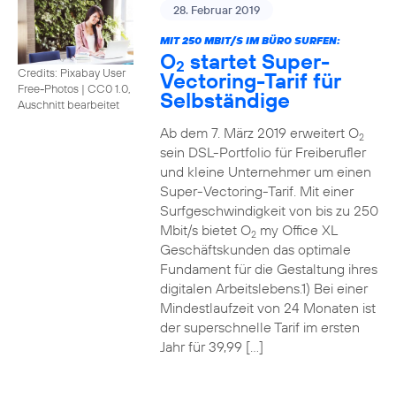
28. Februar 2019
MIT 250 MBIT/S IM BÜRO SURFEN:
O
startet Super-
2
Credits: Pixabay User
Vectoring-Tarif für
Free-Photos
|
CC0 1.0,
Selbständige
Auschnitt bearbeitet
Ab dem 7. März 2019 erweitert O
2
sein DSL-Portfolio für Freiberufler
und kleine Unternehmer um einen
Super-Vectoring-Tarif. Mit einer
Surfgeschwindigkeit von bis zu 250
Mbit/s bietet O
my Office XL
2
Geschäftskunden das optimale
Fundament für die Gestaltung ihres
digitalen Arbeitslebens.1) Bei einer
Mindestlaufzeit von 24 Monaten ist
der superschnelle Tarif im ersten
Jahr für 39,99 […]