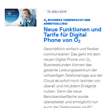
15. März 2019
O
BUSINESS VEREINFACHT DEN
2
ARBEITSALLTAG:
Neue Funktionen und
Tarife für Digital
Phone von O
2
Geschäftlich einfach und flexibel
kommunizieren: Das geht mit dem
neuen Digital Phone von O
.
2
Businesskunden können das
gesamte Leistungsspektrum der
vollwertigen Telefonanlage aus der
Cloud ab sofort noch leichter von
überall und mit jedem Endgerät
nutzen. Denn die neue
Benutzeroberfläche wurde
überarbeitet und ermöglicht nun
auch das Telefonieren via PC,