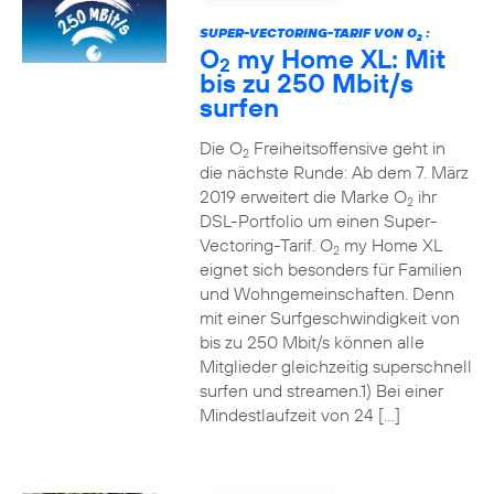
SUPER-VECTORING-TARIF VON O
:
2
O
my Home XL: Mit
2
bis zu 250 Mbit/s
surfen
Die O
Freiheitsoffensive geht in
2
die nächste Runde: Ab dem 7. März
2019 erweitert die Marke O
ihr
2
DSL-Portfolio um einen Super-
Vectoring-Tarif. O
my Home XL
2
eignet sich besonders für Familien
und Wohngemeinschaften. Denn
mit einer Surfgeschwindigkeit von
bis zu 250 Mbit/s können alle
Mitglieder gleichzeitig superschnell
surfen und streamen.1) Bei einer
Mindestlaufzeit von 24 […]