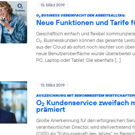
15. März 2019
O
BUSINESS VEREINFACHT DEN ARBEITSALLTAG:
2
Neue Funktionen und Tarife f
Geschäftlich einfach und flexibel kommunizier
O
. Businesskunden können das gesamte Leist
2
aus der Cloud ab sofort noch leichter von über
neue Benutzeroberfläche wurde überarbeitet u
PC, Laptop oder Tablet. Die ebenfalls […]
13. März 2019
AUSZEICHNUNG MIT RENOMMIERTEM WIRTSCHAFTSPR
O
Kundenservice zweifach m
2
prämiert
Große Anerkennung für den erfolgreichen Servi
verantwortlicher Director, wird stellvertretend
(CSS) als “Führungskraft des Jahres” im Bere