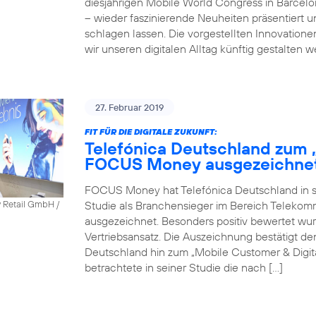
diesjährigen Mobile World Congress in Barcel
– wieder faszinierende Neuheiten präsentiert 
schlagen lassen. Die vorgestellten Innovatione
wir unseren digitalen Alltag künftig gestalten 
27. Februar 2019
FIT FÜR DIE DIGITALE ZUKUNFT:
Telefónica Deutschland zum 
FOCUS Money ausgezeichne
FOCUS Money hat Telefónica Deutschland in sei
Studie als Branchensieger im Bereich Telekomm
y Retail GmbH /
ausgezeichnet. Besonders positiv bewertet wu
Vertriebsansatz. Die Auszeichnung bestätigt 
Deutschland hin zum „Mobile Customer & Dig
betrachtete in seiner Studie die nach […]