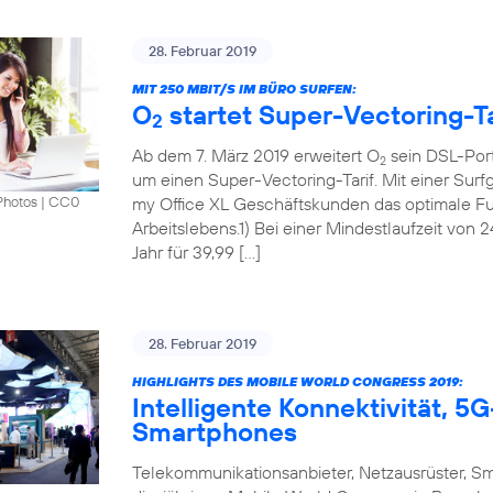
28. Februar 2019
MIT 250 MBIT/S IM BÜRO SURFEN:
O
startet Super-Vectoring-Ta
2
Ab dem 7. März 2019 erweitert O
sein DSL-Port
2
um einen Super-Vectoring-Tarif. Mit einer Surf
my Office XL Geschäftskunden das optimale Fun
Photos
|
CC0
Arbeitslebens.1) Bei einer Mindestlaufzeit von 
Jahr für 39,99 […]
28. Februar 2019
HIGHLIGHTS DES MOBILE WORLD CONGRESS 2019:
Intelligente Konnektivität, 
Smartphones
Telekommunikationsanbieter, Netzausrüster, S