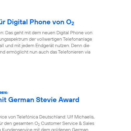
ür Digital Phone von O
2
en: Das geht mit dem neuen Digital Phone von
ungsspektrum der vollwertigen Telefonanlage
all und mit jedem Endgerät nutzen. Denn die
nd ermöglicht nun auch das Telefonieren via
EIS:
it German Stevie Award
ce von Telefónica Deutschland: Ulf Michaelis,
 für den gesamten O
Customer Service & Sales
2
ich Kundenservice mit dem goldenen German