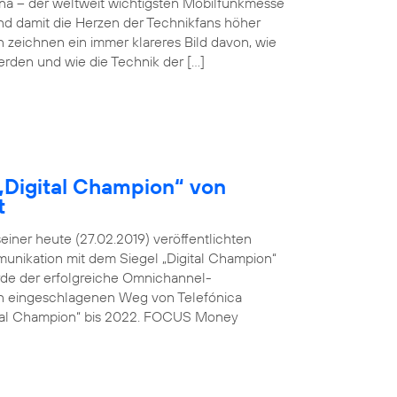
ona – der weltweit wichtigsten Mobilfunkmesse
und damit die Herzen der Technikfans höher
n zeichnen ein immer klareres Bild davon, wie
werden und wie die Technik der […]
„Digital Champion“ von
t
ner heute (27.02.2019) veröffentlichten
unikation mit dem Siegel „Digital Champion“
rde der erfolgreiche Omnichannel-
den eingeschlagenen Weg von Telefónica
ital Champion“ bis 2022. FOCUS Money