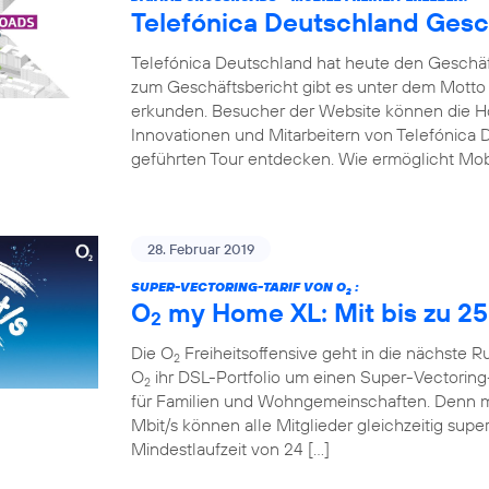
Telefónica Deutschland Gesc
Telefónica Deutschland hat heute den Geschäfts
zum Geschäftsbericht gibt es unter dem Motto
erkunden. Besucher der Website können die Hot
Innovationen und Mitarbeitern von Telefónica D
geführten Tour entdecken. Wie ermöglicht Mobi
28. Februar 2019
SUPER-VECTORING-TARIF VON O
:
2
O
my Home XL: Mit bis zu 25
2
Die O
Freiheitsoffensive geht in die nächste 
2
O
ihr DSL-Portfolio um einen Super-Vectoring-
2
für Familien und Wohngemeinschaften. Denn mi
Mbit/s können alle Mitglieder gleichzeitig supe
Mindestlaufzeit von 24 […]