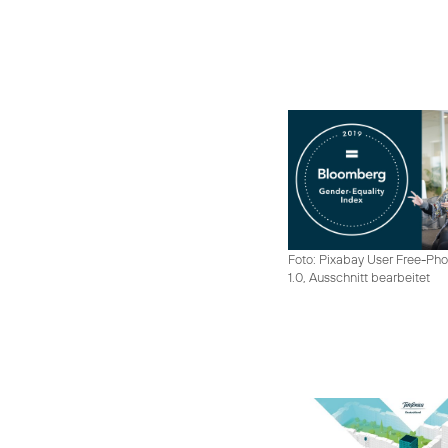
Foto: Pixabay User Free-Pho
1.0, Ausschnitt bearbeitet