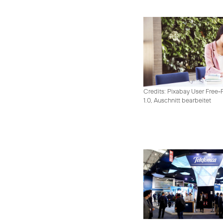
Credits: Pixabay User Free-
1.0, Auschnitt bearbeitet