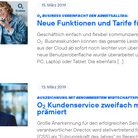
15. März 2019
O
BUSINESS VEREINFACHT DEN ARBEITSALLTAG:
2
Neue Funktionen und Tarife f
Geschäftlich einfach und flexibel kommunizier
O
. Businesskunden können das gesamte Leist
2
aus der Cloud ab sofort noch leichter von über
neue Benutzeroberfläche wurde überarbeitet u
PC, Laptop oder Tablet. Die ebenfalls […]
13. März 2019
AUSZEICHNUNG MIT RENOMMIERTEM WIRTSCHAFTSPR
O
Kundenservice zweifach m
2
prämiert
Große Anerkennung für den erfolgreichen Servi
verantwortlicher Director, wird stellvertretend
(CSS) als “Führungskraft des Jahres” im Bere