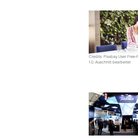
Credits: Pixabay User Free-
1.0, Auschnitt bearbeitet