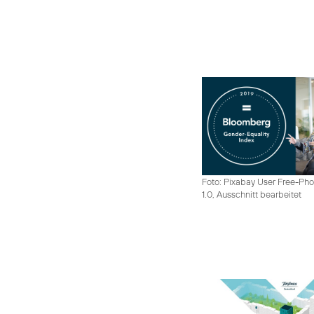
Foto: Pixabay User Free-Pho
1.0, Ausschnitt bearbeitet