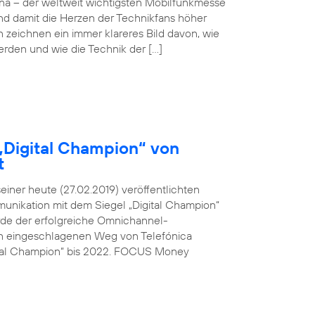
ona – der weltweit wichtigsten Mobilfunkmesse
und damit die Herzen der Technikfans höher
n zeichnen ein immer klareres Bild davon, wie
werden und wie die Technik der […]
„Digital Champion“ von
t
ner heute (27.02.2019) veröffentlichten
unikation mit dem Siegel „Digital Champion“
rde der erfolgreiche Omnichannel-
den eingeschlagenen Weg von Telefónica
ital Champion“ bis 2022. FOCUS Money