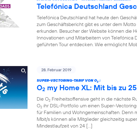
Telefónica Deutschland Gesc
Telefónica Deutschland hat heute den Geschäfts
zum Geschäftsbericht gibt es unter dem Motto
erkunden. Besucher der Website können die Hot
Innovationen und Mitarbeitern von Telefónica D
geführten Tour entdecken. Wie ermöglicht Mobi
28. Februar 2019
SUPER-VECTORING-TARIF VON O
:
2
O
my Home XL: Mit bis zu 25
2
Die O
Freiheitsoffensive geht in die nächste 
2
O
ihr DSL-Portfolio um einen Super-Vectoring-
2
für Familien und Wohngemeinschaften. Denn mi
Mbit/s können alle Mitglieder gleichzeitig supe
Mindestlaufzeit von 24 […]