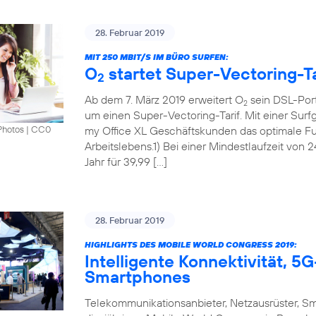
28. Februar 2019
MIT 250 MBIT/S IM BÜRO SURFEN:
O
startet Super-Vectoring-Ta
2
Ab dem 7. März 2019 erweitert O
sein DSL-Port
2
um einen Super-Vectoring-Tarif. Mit einer Surf
my Office XL Geschäftskunden das optimale Fun
Photos
|
CC0
Arbeitslebens.1) Bei einer Mindestlaufzeit von 
Jahr für 39,99 […]
28. Februar 2019
HIGHLIGHTS DES MOBILE WORLD CONGRESS 2019:
Intelligente Konnektivität, 
Smartphones
Telekommunikationsanbieter, Netzausrüster, S