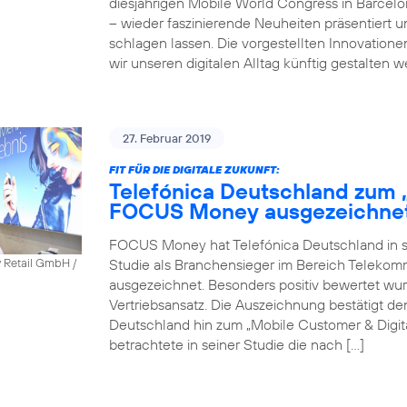
diesjährigen Mobile World Congress in Barcel
– wieder faszinierende Neuheiten präsentiert 
schlagen lassen. Die vorgestellten Innovatione
wir unseren digitalen Alltag künftig gestalten 
27. Februar 2019
FIT FÜR DIE DIGITALE ZUKUNFT:
Telefónica Deutschland zum 
FOCUS Money ausgezeichne
FOCUS Money hat Telefónica Deutschland in sei
Studie als Branchensieger im Bereich Telekomm
y Retail GmbH /
ausgezeichnet. Besonders positiv bewertet wu
Vertriebsansatz. Die Auszeichnung bestätigt 
Deutschland hin zum „Mobile Customer & Dig
betrachtete in seiner Studie die nach […]