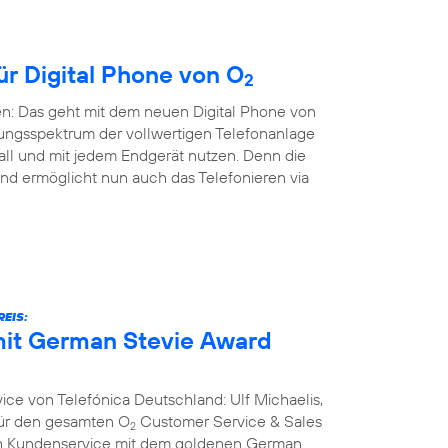
ür Digital Phone von O
2
en: Das geht mit dem neuen Digital Phone von
ungsspektrum der vollwertigen Telefonanlage
all und mit jedem Endgerät nutzen. Denn die
nd ermöglicht nun auch das Telefonieren via
EIS:
it German Stevie Award
ce von Telefónica Deutschland: Ulf Michaelis,
 für den gesamten O
Customer Service & Sales
2
ich Kundenservice mit dem goldenen German