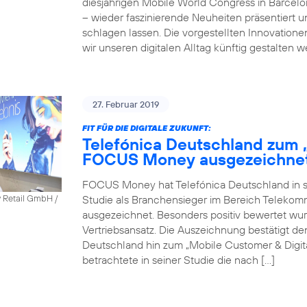
diesjährigen Mobile World Congress in Barcel
– wieder faszinierende Neuheiten präsentiert 
schlagen lassen. Die vorgestellten Innovatione
wir unseren digitalen Alltag künftig gestalten 
27. Februar 2019
FIT FÜR DIE DIGITALE ZUKUNFT:
Telefónica Deutschland zum 
FOCUS Money ausgezeichne
FOCUS Money hat Telefónica Deutschland in sei
Studie als Branchensieger im Bereich Telekomm
y Retail GmbH /
ausgezeichnet. Besonders positiv bewertet wu
Vertriebsansatz. Die Auszeichnung bestätigt 
Deutschland hin zum „Mobile Customer & Dig
betrachtete in seiner Studie die nach […]