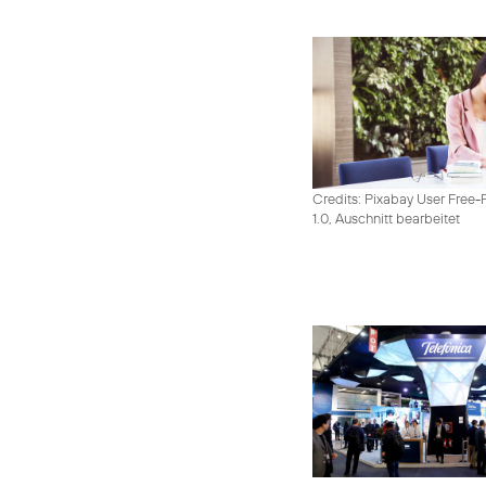
Credits: Pixabay User Free-
1.0, Auschnitt bearbeitet