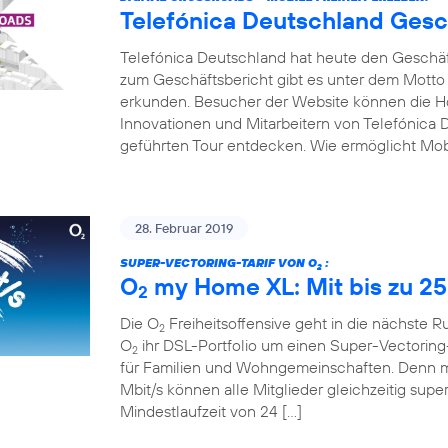
Telefónica Deutschland Gesc
Telefónica Deutschland hat heute den Geschäfts
zum Geschäftsbericht gibt es unter dem Motto
erkunden. Besucher der Website können die Hot
Innovationen und Mitarbeitern von Telefónica D
geführten Tour entdecken. Wie ermöglicht Mobi
28. Februar 2019
SUPER-VECTORING-TARIF VON O
:
2
O
my Home XL: Mit bis zu 25
2
Die O
Freiheitsoffensive geht in die nächste 
2
O
ihr DSL-Portfolio um einen Super-Vectoring-
2
für Familien und Wohngemeinschaften. Denn mi
Mbit/s können alle Mitglieder gleichzeitig supe
Mindestlaufzeit von 24 […]