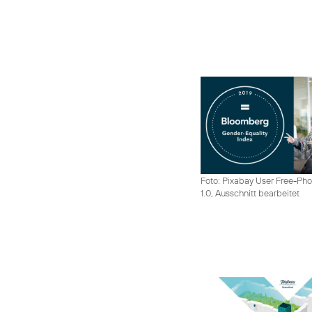
Foto: Pixabay User Free-Pho
1.0, Ausschnitt bearbeitet