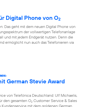
ür Digital Phone von O
2
en: Das geht mit dem neuen Digital Phone von
ungsspektrum der vollwertigen Telefonanlage
all und mit jedem Endgerät nutzen. Denn die
nd ermöglicht nun auch das Telefonieren via
EIS:
it German Stevie Award
ce von Telefónica Deutschland: Ulf Michaelis,
 für den gesamten O
Customer Service & Sales
2
ich Kundenservice mit dem goldenen German