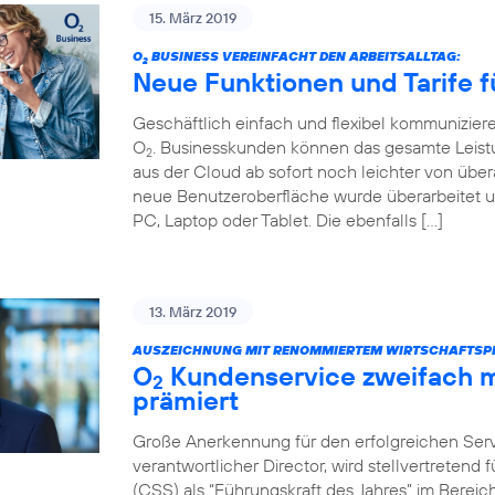
15. März 2019
O
BUSINESS VEREINFACHT DEN ARBEITSALLTAG:
2
Neue Funktionen und Tarife f
Geschäftlich einfach und flexibel kommunizier
O
. Businesskunden können das gesamte Leist
2
aus der Cloud ab sofort noch leichter von über
neue Benutzeroberfläche wurde überarbeitet u
PC, Laptop oder Tablet. Die ebenfalls […]
13. März 2019
AUSZEICHNUNG MIT RENOMMIERTEM WIRTSCHAFTSPR
O
Kundenservice zweifach m
2
prämiert
Große Anerkennung für den erfolgreichen Servi
verantwortlicher Director, wird stellvertretend
(CSS) als “Führungskraft des Jahres” im Bere