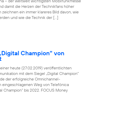
ona – der weltweit wichtigsten Mobilfunkmesse
und damit die Herzen der Technikfans höher
n zeichnen ein immer klareres Bild davon, wie
werden und wie die Technik der […]
„Digital Champion“ von
t
ner heute (27.02.2019) veröffentlichten
unikation mit dem Siegel „Digital Champion“
rde der erfolgreiche Omnichannel-
den eingeschlagenen Weg von Telefónica
ital Champion“ bis 2022. FOCUS Money