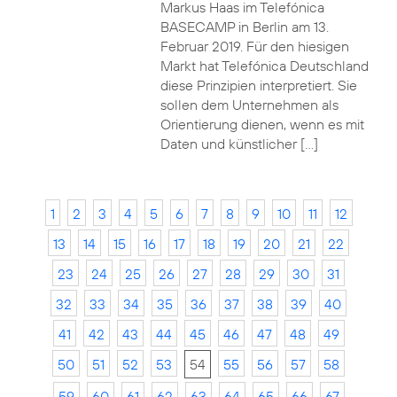
Markus Haas im Telefónica
BASECAMP in Berlin am 13.
Februar 2019. Für den hiesigen
Markt hat Telefónica Deutschland
diese Prinzipien interpretiert. Sie
sollen dem Unternehmen als
Orientierung dienen, wenn es mit
Daten und künstlicher […]
1
2
3
4
5
6
7
8
9
10
11
12
13
14
15
16
17
18
19
20
21
22
23
24
25
26
27
28
29
30
31
32
33
34
35
36
37
38
39
40
41
42
43
44
45
46
47
48
49
50
51
52
53
54
55
56
57
58
59
60
61
62
63
64
65
66
67