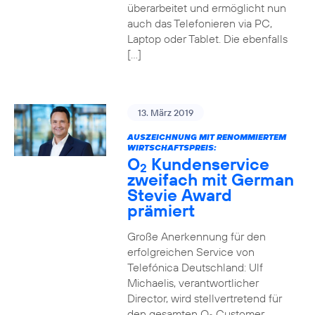
überarbeitet und ermöglicht nun
auch das Telefonieren via PC,
Laptop oder Tablet. Die ebenfalls
[…]
13. März 2019
AUSZEICHNUNG MIT RENOMMIERTEM
WIRTSCHAFTSPREIS:
O
Kundenservice
2
zweifach mit German
Stevie Award
prämiert
Große Anerkennung für den
erfolgreichen Service von
Telefónica Deutschland: Ulf
Michaelis, verantwortlicher
Director, wird stellvertretend für
den gesamten O
Customer