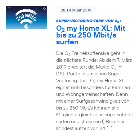
28. Februar 2019
SUPER-VECTORING-TARIF VON O
:
2
O
my Home XL: Mit
2
bis zu 250 Mbit/s
surfen
Die O
Freiheitsoffensive geht in
2
die nächste Runde: Ab dem 7. März
2019 erweitert die Marke O
ihr
2
DSL-Portfolio um einen Super-
Vectoring-Tarif. O
my Home XL
2
eignet sich besonders für Familien
und Wohngemeinschaften. Denn
mit einer Surfgeschwindigkeit von
bis zu 250 Mbit/s können alle
Mitglieder gleichzeitig superschnell
surfen und streamen.1) Bei einer
Mindestlaufzeit von 24 […]