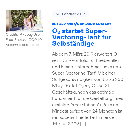
28. Februar 2019
MIT 250 MBIT/S IM BÜRO SURFEN:
O
startet Super-
2
Credits: Pixabay User
Vectoring-Tarif für
Free-Photos
|
CC0 1.0,
Selbständige
Auschnitt bearbeitet
Ab dem 7. März 2019 erweitert O
2
sein DSL-Portfolio für Freiberufler
und kleine Unternehmer um einen
Super-Vectoring-Tarif. Mit einer
Surfgeschwindigkeit von bis zu 250
Mbit/s bietet O
my Office XL
2
Geschäftskunden das optimale
Fundament für die Gestaltung ihres
digitalen Arbeitslebens.1) Bei einer
Mindestlaufzeit von 24 Monaten ist
der superschnelle Tarif im ersten
Jahr für 39,99 […]