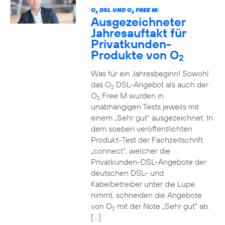
O
DSL UND O
FREE M:
2
2
Ausgezeichneter
Jahresauftakt für
Privatkunden-
Produkte von O
2
Was für ein Jahresbeginn! Sowohl
das O
DSL-Angebot als auch der
2
O
Free M wurden in
2
unabhängigen Tests jeweils mit
einem „Sehr gut“ ausgezeichnet. In
dem soeben veröffentlichten
Produkt-Test der Fachzeitschrift
„connect“, welcher die
Privatkunden-DSL-Angebote der
deutschen DSL- und
Kabelbetreiber unter die Lupe
nimmt, schneiden die Angebote
von O
mit der Note „Sehr gut“ ab.
2
[…]