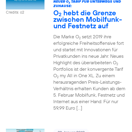
NEUER O
TARIF FÜR UNTERWEGS UND
2
ZUHAUSE:
O
hebt die Grenze
Credits: o2
2
zwischen Mobilfunk-
und Festnetz auf
Die Marke O
setzt 2019 ihre
2
erfolgreiche Freiheitsoffensive fort
und startet mit Innovationen für
Privatkunden ins neue Jahr. Neues
Highlight des überarbeiteten O
2
Portfolios ist der konvergente Tarif
O
my All in One XL. Zu einem
2
herausragenden Preis-Leistungs-
Verhältnis erhalten Kunden ab dem
5. Februar Mobilfunk, Festnetz und
Internet aus einer Hand. Für nur
59,99 Euro […]