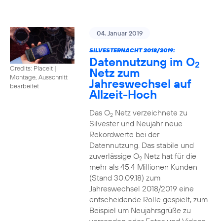
04. Januar 2019
SILVESTERNACHT 2018/2019:
Datennutzung im O
2
Credits: Placeit
|
Netz zum
Montage, Ausschnitt
Jahreswechsel auf
bearbeitet
Allzeit-Hoch
Das O
Netz verzeichnete zu
2
Silvester und Neujahr neue
Rekordwerte bei der
Datennutzung. Das stabile und
zuverlässige O
Netz hat für die
2
mehr als 45,4 Millionen Kunden
(Stand 30.09.18) zum
Jahreswechsel 2018/2019 eine
entscheidende Rolle gespielt, zum
Beispiel um Neujahrsgrüße zu