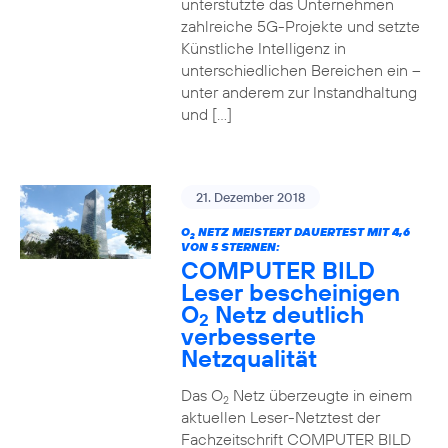
unterstützte das Unternehmen
zahlreiche 5G-Projekte und setzte
Künstliche Intelligenz in
unterschiedlichen Bereichen ein –
unter anderem zur Instandhaltung
und […]
21. Dezember 2018
O
NETZ MEISTERT DAUERTEST MIT 4,6
2
VON 5 STERNEN:
COMPUTER BILD
Leser bescheinigen
O
Netz deutlich
2
verbesserte
Netzqualität
Das O
Netz überzeugte in einem
2
aktuellen Leser-Netztest der
Fachzeitschrift COMPUTER BILD