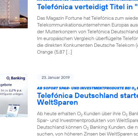
Telefónica verteidigt Titel in
Das Magazin Fortune hat Telefónica zum wiede
Telekommunikationsunternehmen Europas ausgez
der Mutterkonzern von Telefónica Deutschland a
Im europäischen Vergleich überflügelte Telefón
die direkten Konkurrenten Deutsche Telekom (
Orange (5,87 […]
23. Januar 2019
AB SOFORT SPAR- UND INVESTMENTPRODUKTE BEI O
2
Telefónica Deutschland start
WeltSparen
Ab heute erhalten O
Kunden über ihre O
Bank
2
2
Spar- und Investmentprodukten von WeltSparen
Deutschland können O
Banking Kunden, die 
2
suchen, von höheren Zinsen bei WeltSparen so