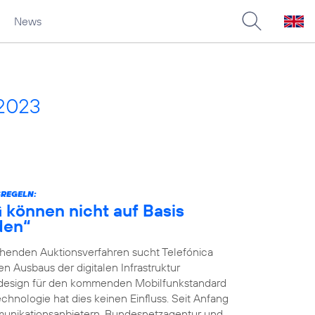
News
 2023
SREGELN:
G können nicht auf Basis
den“
ehenden Auktionsverfahren sucht Telefónica
 Ausbaus der digitalen Infrastruktur
nsdesign für den kommenden Mobilfunkstandard
chnologie hat dies keinen Einfluss. Seit Anfang
unikationsanbietern, Bundesnetzagentur und