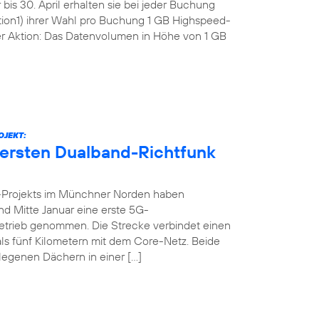
bis 30. April erhalten sie bei jeder Buchung
tion1) ihrer Wahl pro Buchung 1 GB Highspeed-
r Aktion: Das Datenvolumen in Höhe von 1 GB
OJEKT:
 ersten Dualband-Richtfunk
-Projekts im Münchner Norden haben
nd Mitte Januar eine erste 5G-
n Betrieb genommen. Die Strecke verbindet einen
ls fünf Kilometern mit dem Core-Netz. Beide
legenen Dächern in einer […]