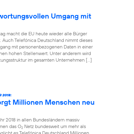
ntwortungsvollen Umgang mit
ag macht die EU heute wieder alle Bürger
t. Auch Telefónica Deutschland nimmt dieses
mgang mit personenbezogenen Daten in einer
inen hohen Stellenwert. Unter anderem wird
atungsstruktur im gesamten Unternehmen […]
 2018:
orgt Millionen Menschen neu
ahr 2018 in allen Bundesländern massiv
hmen das O
Netz bundesweit um mehr als
2
glicht es Telefónica Deutschland Millionen