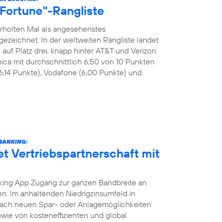
 "Fortune"-Rangliste
rholten Mal als angesehenstes
eichnet. In der weltweiten Rangliste landet
uf Platz drei, knapp hinter AT&T und Verizon.
ica mit durchschnittlich 6,50 von 10 Punkten
6,14 Punkte), Vodafone (6,00 Punkte) und
BANKING:
et Vertriebspartnerschaft mit
ing App Zugang zur ganzen Bandbreite an
. Im anhaltenden Niedrigzinsumfeld in
nach neuen Spar- oder Anlagemöglichkeiten
wie von kosteneffizienten und global