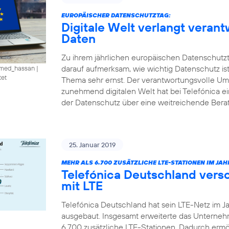
EUROPÄISCHER DATENSCHUTZTAG:
Digitale Welt verlangt vera
Daten
Zu ihrem jährlichen europäischen Datenschutzt
darauf aufmerksam, wie wichtig Datenschutz is
amed_hassan
|
tet
Thema sehr ernst. Der verantwortungsvolle U
zunehmend digitalen Welt hat bei Telefónica e
der Datenschutz über eine weitreichende Ber
25. Januar 2019
MEHR ALS 6.700 ZUSÄTZLICHE LTE-STATIONEN IM JAHR
Telefónica Deutschland vers
mit LTE
Telefónica Deutschland hat sein LTE-Netz im J
ausgebaut. Insgesamt erweiterte das Unterne
6.700 zusätzliche LTE-Stationen. Dadurch ermö