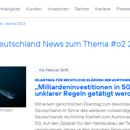
haltigkeit
Kunden
Investoren
Partner
Karriere
Presse
ws
Archiv 2023
Deutschland News zum Thema #o2
06. Februar 2019
EILANTRAG FÜR RECHTLICHE KLÄRUNG DER AUKTION
„Milliardeninvestitionen in 5
unklarer Regeln getätigt wer
Mit einem gerichtlichen Eilantrag zum bevorst
Deutschland im Sinne des weiteren notwendigen
 Khrupin
Deutschlands rechtliche Klarheit zum Auktio
5G. Auf den Zeitplan für den Netzausbau der Te
vergangenen Jahres laufen zwischen Telekomm