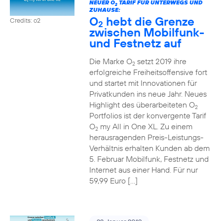
NEUER O
TARIF FÜR UNTERWEGS UND
2
ZUHAUSE:
O
hebt die Grenze
Credits: o2
2
zwischen Mobilfunk-
und Festnetz auf
Die Marke O
setzt 2019 ihre
2
erfolgreiche Freiheitsoffensive fort
und startet mit Innovationen für
Privatkunden ins neue Jahr. Neues
Highlight des überarbeiteten O
2
Portfolios ist der konvergente Tarif
O
my All in One XL. Zu einem
2
herausragenden Preis-Leistungs-
Verhältnis erhalten Kunden ab dem
5. Februar Mobilfunk, Festnetz und
Internet aus einer Hand. Für nur
59,99 Euro […]