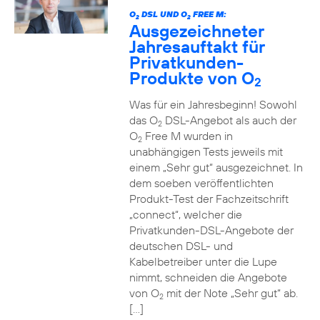
O
DSL UND O
FREE M:
2
2
Ausgezeichneter
Jahresauftakt für
Privatkunden-
Produkte von O
2
Was für ein Jahresbeginn! Sowohl
das O
DSL-Angebot als auch der
2
O
Free M wurden in
2
unabhängigen Tests jeweils mit
einem „Sehr gut“ ausgezeichnet. In
dem soeben veröffentlichten
Produkt-Test der Fachzeitschrift
„connect“, welcher die
Privatkunden-DSL-Angebote der
deutschen DSL- und
Kabelbetreiber unter die Lupe
nimmt, schneiden die Angebote
von O
mit der Note „Sehr gut“ ab.
2
[…]