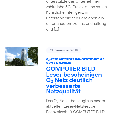
unterstützte das Unternehmen
zahlreiche 5G-Projekte und setzte
Künstliche Intelligenz in
unterschiedlichen Bereichen ein –
unter anderem zur Instandhaltung
und […]
21. Dezember 2018
O
NETZ MEISTERT DAUERTEST MIT 4,6
2
VON 5 STERNEN:
COMPUTER BILD
Leser bescheinigen
O
Netz deutlich
2
verbesserte
Netzqualität
Das O
Netz überzeugte in einem
2
aktuellen Leser-Netztest der
Fachzeitschrift COMPUTER BILD