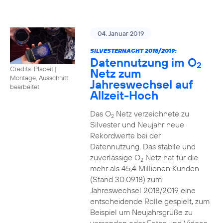
04. Januar 2019
SILVESTERNACHT 2018/2019:
Datennutzung im O
2
Credits: Placeit
|
Netz zum
Montage, Ausschnitt
Jahreswechsel auf
bearbeitet
Allzeit-Hoch
Das O
Netz verzeichnete zu
2
Silvester und Neujahr neue
Rekordwerte bei der
Datennutzung. Das stabile und
zuverlässige O
Netz hat für die
2
mehr als 45,4 Millionen Kunden
(Stand 30.09.18) zum
Jahreswechsel 2018/2019 eine
entscheidende Rolle gespielt, zum
Beispiel um Neujahrsgrüße zu