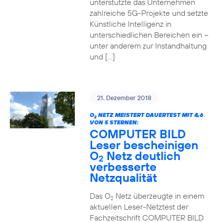
unterstützte das Unternehmen
zahlreiche 5G-Projekte und setzte
Künstliche Intelligenz in
unterschiedlichen Bereichen ein –
unter anderem zur Instandhaltung
und […]
21. Dezember 2018
O
NETZ MEISTERT DAUERTEST MIT 4,6
2
VON 5 STERNEN:
COMPUTER BILD
Leser bescheinigen
O
Netz deutlich
2
verbesserte
Netzqualität
Das O
Netz überzeugte in einem
2
aktuellen Leser-Netztest der
Fachzeitschrift COMPUTER BILD