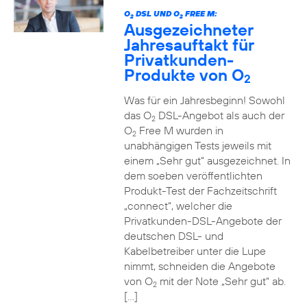
O
DSL UND O
FREE M:
2
2
Ausgezeichneter
Jahresauftakt für
Privatkunden-
Produkte von O
2
Was für ein Jahresbeginn! Sowohl
das O
DSL-Angebot als auch der
2
O
Free M wurden in
2
unabhängigen Tests jeweils mit
einem „Sehr gut“ ausgezeichnet. In
dem soeben veröffentlichten
Produkt-Test der Fachzeitschrift
„connect“, welcher die
Privatkunden-DSL-Angebote der
deutschen DSL- und
Kabelbetreiber unter die Lupe
nimmt, schneiden die Angebote
von O
mit der Note „Sehr gut“ ab.
2
[…]