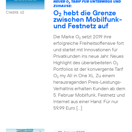
NEUER O
TARIF FÜR UNTERWEGS UND
2
ZUHAUSE:
O
hebt die Grenze
Credits: o2
2
zwischen Mobilfunk-
und Festnetz auf
Die Marke O
setzt 2019 ihre
2
erfolgreiche Freiheitsoffensive fort
und startet mit Innovationen für
Privatkunden ins neue Jahr. Neues
Highlight des überarbeiteten O
2
Portfolios ist der konvergente Tarif
O
my All in One XL. Zu einem
2
herausragenden Preis-Leistungs-
Verhältnis erhalten Kunden ab dem
5. Februar Mobilfunk, Festnetz und
Internet aus einer Hand. Für nur
59,99 Euro […]