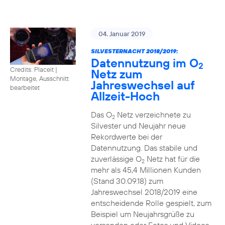
04. Januar 2019
SILVESTERNACHT 2018/2019:
Datennutzung im O
2
Credits: Placeit
|
Netz zum
Montage, Ausschnitt
Jahreswechsel auf
bearbeitet
Allzeit-Hoch
Das O
Netz verzeichnete zu
2
Silvester und Neujahr neue
Rekordwerte bei der
Datennutzung. Das stabile und
zuverlässige O
Netz hat für die
2
mehr als 45,4 Millionen Kunden
(Stand 30.09.18) zum
Jahreswechsel 2018/2019 eine
entscheidende Rolle gespielt, zum
Beispiel um Neujahrsgrüße zu