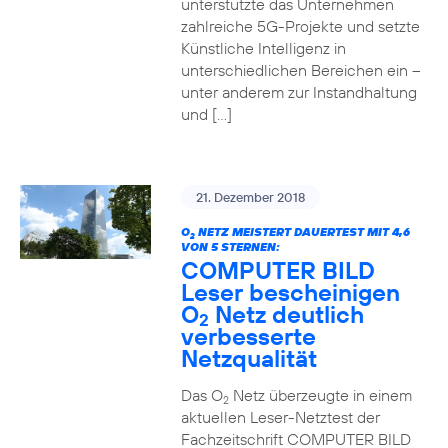
unterstützte das Unternehmen
zahlreiche 5G-Projekte und setzte
Künstliche Intelligenz in
unterschiedlichen Bereichen ein –
unter anderem zur Instandhaltung
und […]
21. Dezember 2018
O
NETZ MEISTERT DAUERTEST MIT 4,6
2
VON 5 STERNEN:
COMPUTER BILD
Leser bescheinigen
O
Netz deutlich
2
verbesserte
Netzqualität
Das O
Netz überzeugte in einem
2
aktuellen Leser-Netztest der
Fachzeitschrift COMPUTER BILD