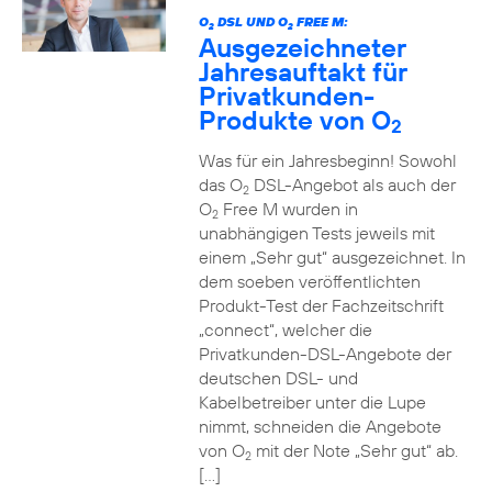
O
DSL UND O
FREE M:
2
2
Ausgezeichneter
Jahresauftakt für
Privatkunden-
Produkte von O
2
Was für ein Jahresbeginn! Sowohl
das O
DSL-Angebot als auch der
2
O
Free M wurden in
2
unabhängigen Tests jeweils mit
einem „Sehr gut“ ausgezeichnet. In
dem soeben veröffentlichten
Produkt-Test der Fachzeitschrift
„connect“, welcher die
Privatkunden-DSL-Angebote der
deutschen DSL- und
Kabelbetreiber unter die Lupe
nimmt, schneiden die Angebote
von O
mit der Note „Sehr gut“ ab.
2
[…]