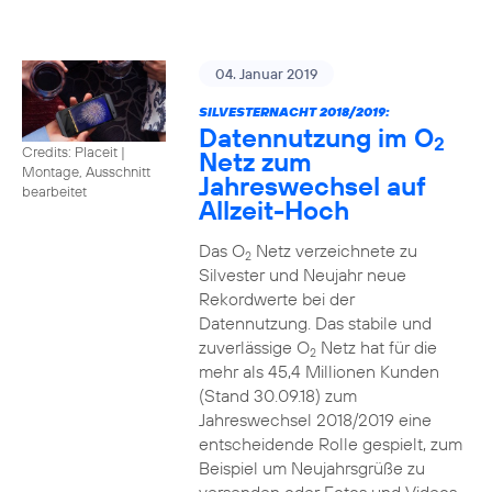
04. Januar 2019
SILVESTERNACHT 2018/2019:
Datennutzung im O
2
Credits: Placeit
|
Netz zum
Montage, Ausschnitt
Jahreswechsel auf
bearbeitet
Allzeit-Hoch
Das O
Netz verzeichnete zu
2
Silvester und Neujahr neue
Rekordwerte bei der
Datennutzung. Das stabile und
zuverlässige O
Netz hat für die
2
mehr als 45,4 Millionen Kunden
(Stand 30.09.18) zum
Jahreswechsel 2018/2019 eine
entscheidende Rolle gespielt, zum
Beispiel um Neujahrsgrüße zu