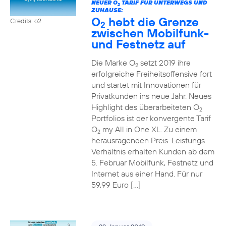
NEUER O
TARIF FÜR UNTERWEGS UND
2
ZUHAUSE:
O
hebt die Grenze
Credits: o2
2
zwischen Mobilfunk-
und Festnetz auf
Die Marke O
setzt 2019 ihre
2
erfolgreiche Freiheitsoffensive fort
und startet mit Innovationen für
Privatkunden ins neue Jahr. Neues
Highlight des überarbeiteten O
2
Portfolios ist der konvergente Tarif
O
my All in One XL. Zu einem
2
herausragenden Preis-Leistungs-
Verhältnis erhalten Kunden ab dem
5. Februar Mobilfunk, Festnetz und
Internet aus einer Hand. Für nur
59,99 Euro […]