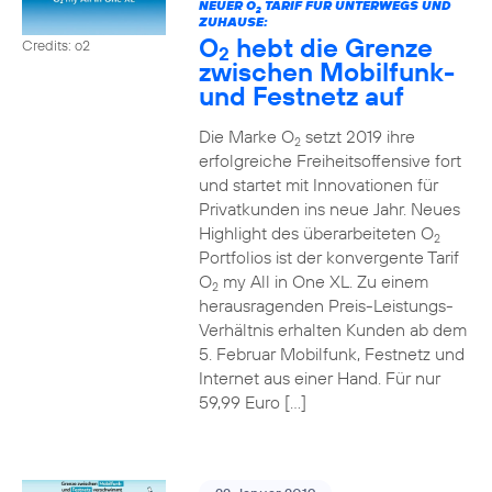
NEUER O
TARIF FÜR UNTERWEGS UND
2
ZUHAUSE:
O
hebt die Grenze
Credits: o2
2
zwischen Mobilfunk-
und Festnetz auf
Die Marke O
setzt 2019 ihre
2
erfolgreiche Freiheitsoffensive fort
und startet mit Innovationen für
Privatkunden ins neue Jahr. Neues
Highlight des überarbeiteten O
2
Portfolios ist der konvergente Tarif
O
my All in One XL. Zu einem
2
herausragenden Preis-Leistungs-
Verhältnis erhalten Kunden ab dem
5. Februar Mobilfunk, Festnetz und
Internet aus einer Hand. Für nur
59,99 Euro […]