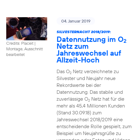
04. Januar 2019
SILVESTERNACHT 2018/2019:
Datennutzung im O
2
Credits: Placeit
|
Netz zum
Montage, Ausschnitt
Jahreswechsel auf
bearbeitet
Allzeit-Hoch
Das O
Netz verzeichnete zu
2
Silvester und Neujahr neue
Rekordwerte bei der
Datennutzung. Das stabile und
zuverlässige O
Netz hat für die
2
mehr als 45,4 Millionen Kunden
(Stand 30.09.18) zum
Jahreswechsel 2018/2019 eine
entscheidende Rolle gespielt, zum
Beispiel um Neujahrsgrüße zu