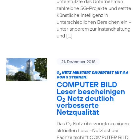
unterstützte das Unternehmen
zahlreiche 5G-Projekte und setzte
Künstliche Intelligenz in
unterschiedlichen Bereichen ein –
unter anderem zur Instandhaltung
und […]
21. Dezember 2018
O
NETZ MEISTERT DAUERTEST MIT 4,6
2
VON 5 STERNEN:
COMPUTER BILD
Leser bescheinigen
O
Netz deutlich
2
verbesserte
Netzqualität
Das O
Netz überzeugte in einem
2
aktuellen Leser-Netztest der
Fachzeitschrift COMPUTER BILD