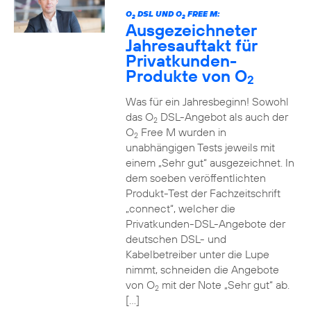
O
DSL UND O
FREE M:
2
2
Ausgezeichneter
Jahresauftakt für
Privatkunden-
Produkte von O
2
Was für ein Jahresbeginn! Sowohl
das O
DSL-Angebot als auch der
2
O
Free M wurden in
2
unabhängigen Tests jeweils mit
einem „Sehr gut“ ausgezeichnet. In
dem soeben veröffentlichten
Produkt-Test der Fachzeitschrift
„connect“, welcher die
Privatkunden-DSL-Angebote der
deutschen DSL- und
Kabelbetreiber unter die Lupe
nimmt, schneiden die Angebote
von O
mit der Note „Sehr gut“ ab.
2
[…]