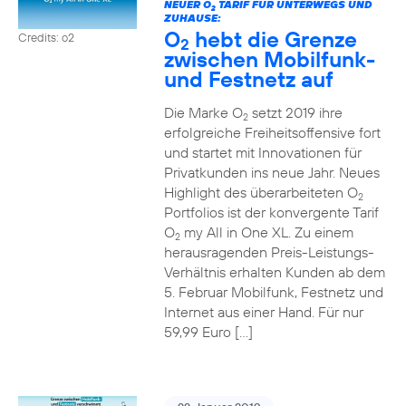
NEUER O
TARIF FÜR UNTERWEGS UND
2
ZUHAUSE:
O
hebt die Grenze
Credits: o2
2
zwischen Mobilfunk-
und Festnetz auf
Die Marke O
setzt 2019 ihre
2
erfolgreiche Freiheitsoffensive fort
und startet mit Innovationen für
Privatkunden ins neue Jahr. Neues
Highlight des überarbeiteten O
2
Portfolios ist der konvergente Tarif
O
my All in One XL. Zu einem
2
herausragenden Preis-Leistungs-
Verhältnis erhalten Kunden ab dem
5. Februar Mobilfunk, Festnetz und
Internet aus einer Hand. Für nur
59,99 Euro […]