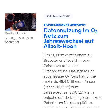
04. Januar 2019
SILVESTERNACHT 2018/2019:
Datennutzung im O
2
Credits: Placeit
|
Netz zum
Montage, Ausschnitt
Jahreswechsel auf
bearbeitet
Allzeit-Hoch
Das O
Netz verzeichnete zu
2
Silvester und Neujahr neue
Rekordwerte bei der
Datennutzung. Das stabile und
zuverlässige O
Netz hat für die
2
mehr als 45,4 Millionen Kunden
(Stand 30.09.18) zum
Jahreswechsel 2018/2019 eine
entscheidende Rolle gespielt, zum
Beispiel um Neujahrsgrüße zu