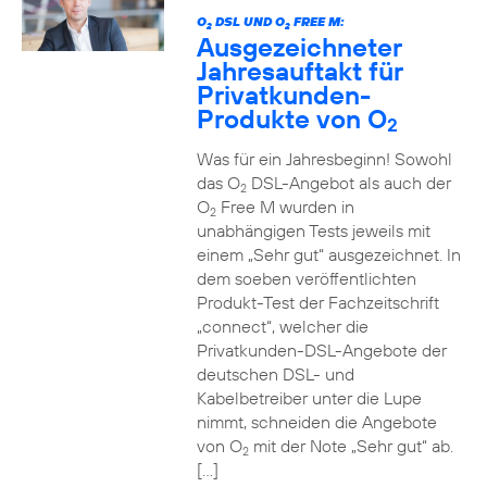
O
DSL UND O
FREE M:
2
2
Ausgezeichneter
Jahresauftakt für
Privatkunden-
Produkte von O
2
Was für ein Jahresbeginn! Sowohl
das O
DSL-Angebot als auch der
2
O
Free M wurden in
2
unabhängigen Tests jeweils mit
einem „Sehr gut“ ausgezeichnet. In
dem soeben veröffentlichten
Produkt-Test der Fachzeitschrift
„connect“, welcher die
Privatkunden-DSL-Angebote der
deutschen DSL- und
Kabelbetreiber unter die Lupe
nimmt, schneiden die Angebote
von O
mit der Note „Sehr gut“ ab.
2
[…]