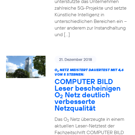
unterstützte das Unternehmen
zahlreiche 5G-Projekte und setzte
Künstliche Intelligenz in
unterschiedlichen Bereichen ein –
unter anderem zur Instandhaltung
und […]
21. Dezember 2018
O
NETZ MEISTERT DAUERTEST MIT 4,6
2
VON 5 STERNEN:
COMPUTER BILD
Leser bescheinigen
O
Netz deutlich
2
verbesserte
Netzqualität
Das O
Netz überzeugte in einem
2
aktuellen Leser-Netztest der
Fachzeitschrift COMPUTER BILD