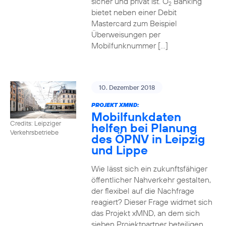
sicher und privat ist. O
Banking
2
bietet neben einer Debit
Mastercard zum Beispiel
Überweisungen per
Mobilfunknummer […]
10. Dezember 2018
PROJEKT XMND:
Mobilfunkdaten
Credits: Leipziger
helfen bei Planung
Verkehrsbetriebe
des ÖPNV in Leipzig
und Lippe
Wie lässt sich ein zukunftsfähiger
öffentlicher Nahverkehr gestalten,
der flexibel auf die Nachfrage
reagiert? Dieser Frage widmet sich
das Projekt xMND, an dem sich
sieben Projektpartner beteiligen.