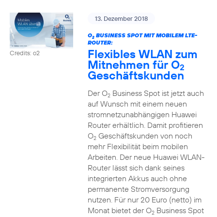
13. Dezember 2018
O
BUSINESS SPOT MIT MOBILEM LTE-
2
ROUTER:
Flexibles WLAN zum
Credits: o2
Mitnehmen für O
2
Geschäftskunden
Der O
Business Spot ist jetzt auch
2
auf Wunsch mit einem neuen
stromnetzunabhängigen Huawei
Router erhältlich. Damit profitieren
O
Geschäftskunden von noch
2
mehr Flexibilität beim mobilen
Arbeiten. Der neue Huawei WLAN-
Router lässt sich dank seines
integrierten Akkus auch ohne
permanente Stromversorgung
nutzen. Für nur 20 Euro (netto) im
Monat bietet der O
Business Spot
2