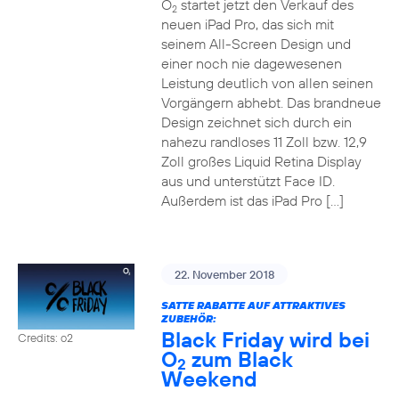
O
startet jetzt den Verkauf des
2
neuen iPad Pro, das sich mit
seinem All-Screen Design und
einer noch nie dagewesenen
Leistung deutlich von allen seinen
Vorgängern abhebt. Das brandneue
Design zeichnet sich durch ein
nahezu randloses 11 Zoll bzw. 12,9
Zoll großes Liquid Retina Display
aus und unterstützt Face ID.
Außerdem ist das iPad Pro […]
22. November 2018
SATTE RABATTE AUF ATTRAKTIVES
ZUBEHÖR:
Black Friday wird bei
Credits: o2
O
zum Black
2
Weekend