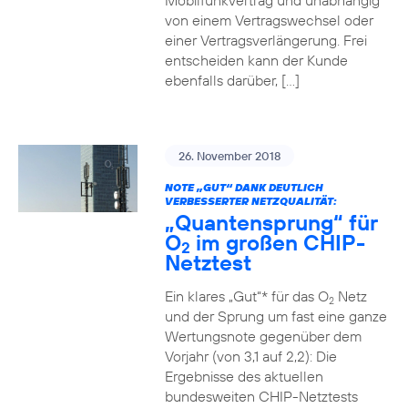
Mobilfunkvertrag und unabhängig
von einem Vertragswechsel oder
einer Vertragsverlängerung. Frei
entscheiden kann der Kunde
ebenfalls darüber, […]
26. November 2018
NOTE „GUT“ DANK DEUTLICH
VERBESSERTER NETZQUALITÄT:
„Quantensprung“ für
O
im großen CHIP-
2
Netztest
Ein klares „Gut“* für das O
Netz
2
und der Sprung um fast eine ganze
Wertungsnote gegenüber dem
Vorjahr (von 3,1 auf 2,2): Die
Ergebnisse des aktuellen
bundesweiten CHIP-Netztests