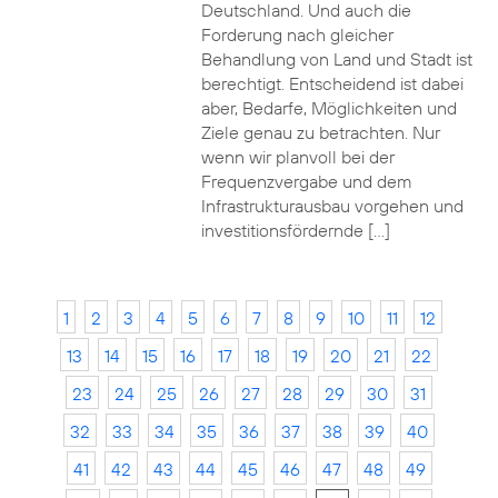
Deutschland. Und auch die
Forderung nach gleicher
Behandlung von Land und Stadt ist
berechtigt. Entscheidend ist dabei
aber, Bedarfe, Möglichkeiten und
Ziele genau zu betrachten. Nur
wenn wir planvoll bei der
Frequenzvergabe und dem
Infrastrukturausbau vorgehen und
investitionsfördernde […]
1
2
3
4
5
6
7
8
9
10
11
12
13
14
15
16
17
18
19
20
21
22
23
24
25
26
27
28
29
30
31
32
33
34
35
36
37
38
39
40
41
42
43
44
45
46
47
48
49