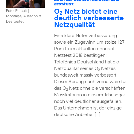
BESTÄTIGT:
O
Netz bietet eine
Foto: Placeit
|
2
deutlich verbesserte
Montage, Ausschnitt
bearbeitet
Netzqualität
Eine klare Notenverbesserung
sowie ein Zugewinn um stolze 127
Punkte im aktuellen connect
Netztest 2018 bestätigen:
Telefónica Deutschland hat die
Netzqualität seines O
Netzes
2
bundesweit massiv verbessert.
Dieser Sprung nach vorne wäre für
das O
Netz ohne die verschärften
2
Messkriterien in diesem Jahr sogar
noch viel deutlicher ausgefallen.
Das Unternehmen ist der einzige
deutsche Anbieter, […]