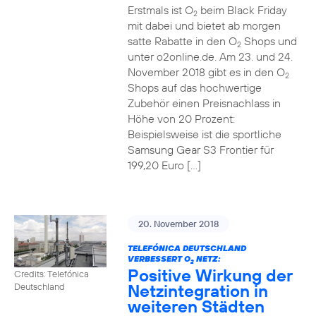
Erstmals ist O
beim Black Friday
2
mit dabei und bietet ab morgen
satte Rabatte in den O
Shops und
2
unter o2online.de. Am 23. und 24.
November 2018 gibt es in den O
2
Shops auf das hochwertige
Zubehör einen Preisnachlass in
Höhe von 20 Prozent:
Beispielsweise ist die sportliche
Samsung Gear S3 Frontier für
199,20 Euro […]
20. November 2018
TELEFÓNICA DEUTSCHLAND
VERBESSERT O
NETZ:
2
Positive Wirkung der
Credits: Telefónica
Netzintegration in
Deutschland
weiteren Städten