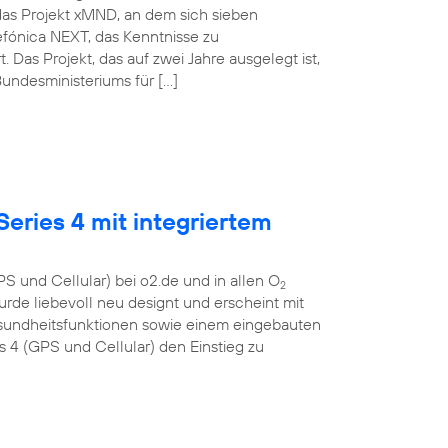
das Projekt xMND, an dem sich sieben
lefónica NEXT, das Kenntnisse zu
as Projekt, das auf zwei Jahre ausgelegt ist,
undesministeriums für […]
eries 4 mit integriertem
S und Cellular) bei o2.de und in allen O
2
urde liebevoll neu designt und erscheint mit
esundheitsfunktionen sowie einem eingebauten
4 (GPS und Cellular) den Einstieg zu