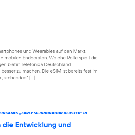
martphones und Wearables auf den Markt.
ten mobilen Endgeräten. Welche Rolle spielt die
gen bietet Telefónica Deutschland
 besser zu machen. Die eSIM ist bereits fest im
he „embedded“ […]
INSAMES „EARLY 5G INNOVATION CLUSTER“ IN
 die Entwicklung und