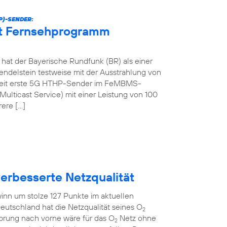
P)-SENDER:
et Fernsehprogramm
at der Bayerische Rundfunk (BR) als einer
ndelstein testweise mit der Ausstrahlung von
tweit erste 5G HTHP-Sender im FeMBMS-
ulticast Service) mit einer Leistung von 100
rere […]
verbesserte Netzqualität
inn um stolze 127 Punkte im aktuellen
eutschland hat die Netzqualität seines O
2
Sprung nach vorne wäre für das O
Netz ohne
2