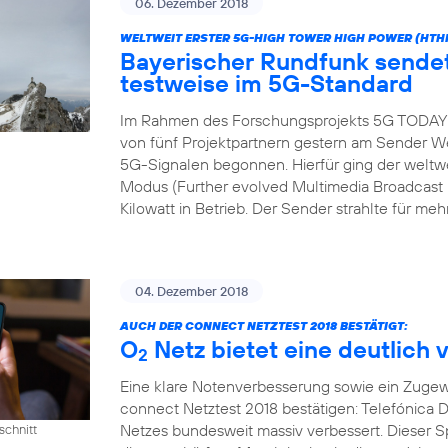
06. Dezember 2018
WELTWEIT ERSTER 5G-HIGH TOWER HIGH POWER (HTH
Bayerischer Rundfunk send
testweise im 5G-Standard
Im Rahmen des Forschungsprojekts 5G TODAY h
von fünf Projektpartnern gestern am Sender We
5G-Signalen begonnen. Hierfür ging der wel
Modus (Further evolved Multimedia Broadcast M
Kilowatt in Betrieb. Der Sender strahlte für meh
04. Dezember 2018
AUCH DER CONNECT NETZTEST 2018 BESTÄTIGT:
O
Netz bietet eine deutlich 
2
Eine klare Notenverbesserung sowie ein Zugew
connect Netztest 2018 bestätigen: Telefónica D
Netzes bundesweit massiv verbessert. Dieser 
schnitt