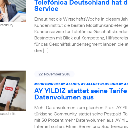
Telefónica Deutschland hat 
Service
Erneut hat die WirtschaftsWoche in diesem Ja
Kundeninstitut die besten Mobilfunkanbieter g
Bradbury
Kundenservice für Telefónica Geschäftskunden
Bestnoten mit Blick auf Kompetenz, Hilfsbereit
für das Geschäftskundensegment landen die at
drei […]
29. November 2018
MEHR DRIN BEI AY ALLNET, AY ALLNET PLUS UND AY A
AY YILDIZ stattet seine Tarif
Datenvolumen aus
Mehr Datenvolumen zum gleichen Preis: AY YIL
türkische Community, stattet seine Postpaid-Tar
usschnitt
mit 50 Prozent mehr Datenvolumen aus. AY YI
Internet surfen, Filme, Serien und Sportereig