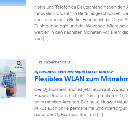
Nokia und Telefónica Deutschland haben den 
Innovation Cluster” in Berlin abgeschlossen. D
von Telefónica in Berlin-Friedrichshain. Diese 
Funktechnologie und der Wavence-Microwave-T
werden in den nächsten Monaten vor allem da
von […]
13. Dezember 2018
O
BUSINESS SPOT MIT MOBILEM LTE-ROUTER:
2
Flexibles WLAN zum Mitnehm
Der O
Business Spot ist jetzt auch auf Wuns
2
Huawei Router erhältlich. Damit profitieren O
G
2
beim mobilen Arbeiten. Der neue Huawei WLAN-R
Akkus auch ohne permanente Stromversorgung 
bietet der O
Business Spot mit […]
2