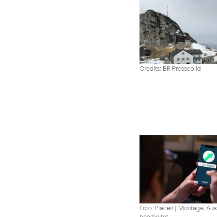
Credits: BR Pressebild
Foto: Placeit
|
Montage, Aus
bearbeitet