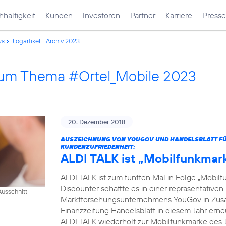
haltigkeit
Kunden
Investoren
Partner
Karriere
Presse
ws
Blogartikel
Archiv 2023
 zum Thema #Ortel_Mobile 2023
20. Dezember 2018
AUSZEICHNUNG VON YOUGOV UND HANDELSBLATT FÜR
KUNDENZUFRIEDENHEIT:
ALDI TALK ist „Mobilfunkmar
ALDI TALK ist zum fünften Mal in Folge „Mobilf
Discounter schaffte es in einer repräsentativ
usschnitt
Marktforschungsunternehmens YouGov in Zusam
Finanzzeitung Handelsblatt in diesem Jahr erneut
ALDI TALK wiederholt zur Mobilfunkmarke des J