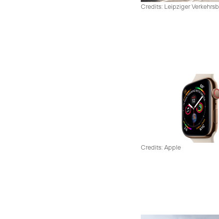
Credits: Leipziger Verkehrsb
Credits: Apple