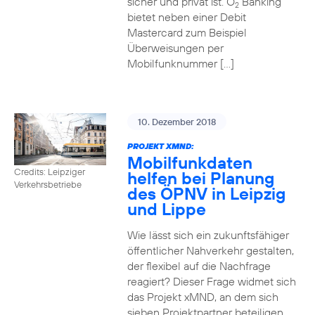
sicher und privat ist. O
Banking
2
bietet neben einer Debit
Mastercard zum Beispiel
Überweisungen per
Mobilfunknummer […]
10. Dezember 2018
PROJEKT XMND:
Mobilfunkdaten
Credits: Leipziger
helfen bei Planung
Verkehrsbetriebe
des ÖPNV in Leipzig
und Lippe
Wie lässt sich ein zukunftsfähiger
öffentlicher Nahverkehr gestalten,
der flexibel auf die Nachfrage
reagiert? Dieser Frage widmet sich
das Projekt xMND, an dem sich
sieben Projektpartner beteiligen.