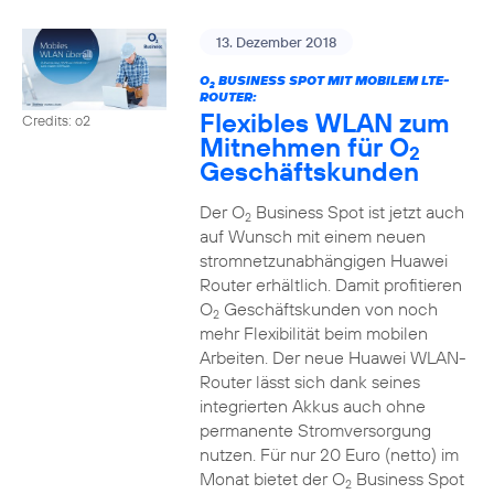
13. Dezember 2018
O
BUSINESS SPOT MIT MOBILEM LTE-
2
ROUTER:
Flexibles WLAN zum
Credits: o2
Mitnehmen für O
2
Geschäftskunden
Der O
Business Spot ist jetzt auch
2
auf Wunsch mit einem neuen
stromnetzunabhängigen Huawei
Router erhältlich. Damit profitieren
O
Geschäftskunden von noch
2
mehr Flexibilität beim mobilen
Arbeiten. Der neue Huawei WLAN-
Router lässt sich dank seines
integrierten Akkus auch ohne
permanente Stromversorgung
nutzen. Für nur 20 Euro (netto) im
Monat bietet der O
Business Spot
2