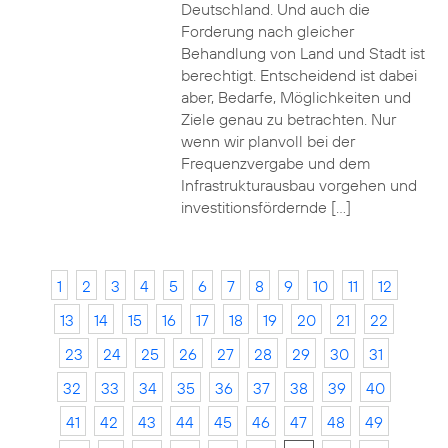
Deutschland. Und auch die
Forderung nach gleicher
Behandlung von Land und Stadt ist
berechtigt. Entscheidend ist dabei
aber, Bedarfe, Möglichkeiten und
Ziele genau zu betrachten. Nur
wenn wir planvoll bei der
Frequenzvergabe und dem
Infrastrukturausbau vorgehen und
investitionsfördernde […]
1
2
3
4
5
6
7
8
9
10
11
12
13
14
15
16
17
18
19
20
21
22
23
24
25
26
27
28
29
30
31
32
33
34
35
36
37
38
39
40
41
42
43
44
45
46
47
48
49