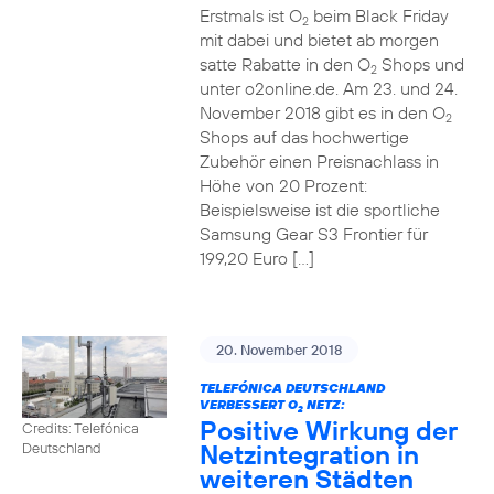
Erstmals ist O
beim Black Friday
2
mit dabei und bietet ab morgen
satte Rabatte in den O
Shops und
2
unter o2online.de. Am 23. und 24.
November 2018 gibt es in den O
2
Shops auf das hochwertige
Zubehör einen Preisnachlass in
Höhe von 20 Prozent:
Beispielsweise ist die sportliche
Samsung Gear S3 Frontier für
199,20 Euro […]
20. November 2018
TELEFÓNICA DEUTSCHLAND
VERBESSERT O
NETZ:
2
Positive Wirkung der
Credits: Telefónica
Netzintegration in
Deutschland
weiteren Städten