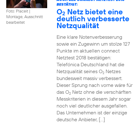
BESTÄTIGT:
O
Netz bietet eine
Foto: Placeit
|
2
deutlich verbesserte
Montage, Ausschnitt
bearbeitet
Netzqualität
Eine klare Notenverbesserung
sowie ein Zugewinn um stolze 127
Punkte im aktuellen connect
Netztest 2018 bestätigen:
Telefónica Deutschland hat die
Netzqualität seines O
Netzes
2
bundesweit massiv verbessert.
Dieser Sprung nach vorne wäre für
das O
Netz ohne die verschärften
2
Messkriterien in diesem Jahr sogar
noch viel deutlicher ausgefallen.
Das Unternehmen ist der einzige
deutsche Anbieter, […]