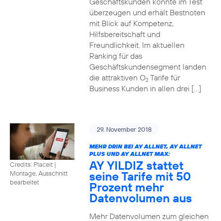
Geschäftskunden konnte im Test
überzeugen und erhält Bestnoten
mit Blick auf Kompetenz,
Hilfsbereitschaft und
Freundlichkeit. Im aktuellen
Ranking für das
Geschäftskundensegment landen
die attraktiven O
Tarife für
2
Business Kunden in allen drei […]
29. November 2018
MEHR DRIN BEI AY ALLNET, AY ALLNET
PLUS UND AY ALLNET MAX:
AY YILDIZ stattet
Credits: Placeit
|
seine Tarife mit 50
Montage, Ausschnitt
bearbeitet
Prozent mehr
Datenvolumen aus
Mehr Datenvolumen zum gleichen