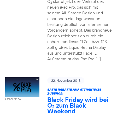
O
startet jetzt den Verkauf des
2
neuen iPad Pro, das sich mit
seinem All-Screen Design und
einer noch nie dagewesenen
Leistung deutlich von allen seinen
Vorgängern abhebt. Das brandneue
Design zeichnet sich durch ein
nahezu randloses 11 Zoll bzw. 12,9
Zoll großes Liquid Retina Display
aus und unterstützt Face ID.
Außerdem ist das iPad Pro […]
22. November 2018
SATTE RABATTE AUF ATTRAKTIVES
ZUBEHÖR:
Black Friday wird bei
Credits: o2
O
zum Black
2
Weekend