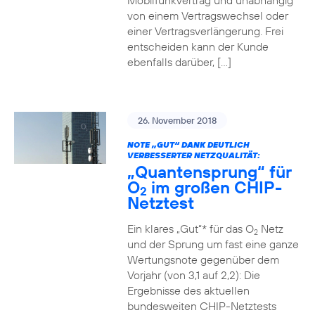
Mobilfunkvertrag und unabhängig
von einem Vertragswechsel oder
einer Vertragsverlängerung. Frei
entscheiden kann der Kunde
ebenfalls darüber, […]
26. November 2018
NOTE „GUT“ DANK DEUTLICH
VERBESSERTER NETZQUALITÄT:
„Quantensprung“ für
O
im großen CHIP-
2
Netztest
Ein klares „Gut“* für das O
Netz
2
und der Sprung um fast eine ganze
Wertungsnote gegenüber dem
Vorjahr (von 3,1 auf 2,2): Die
Ergebnisse des aktuellen
bundesweiten CHIP-Netztests