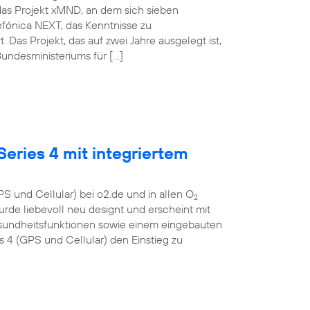
das Projekt xMND, an dem sich sieben
lefónica NEXT, das Kenntnisse zu
as Projekt, das auf zwei Jahre ausgelegt ist,
undesministeriums für […]
eries 4 mit integriertem
S und Cellular) bei o2.de und in allen O
2
urde liebevoll neu designt und erscheint mit
esundheitsfunktionen sowie einem eingebauten
4 (GPS und Cellular) den Einstieg zu