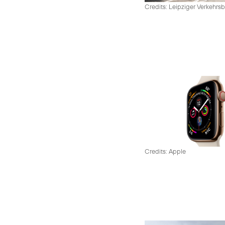
Credits: Leipziger Verkehrsb
Credits: Apple