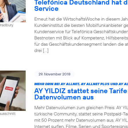
Telefónica Deutschland hat 
Service
Erneut hat die WirtschaftsWoche in diesem Ja
Kundeninstitut die besten Mobilfunkanbieter g
Bradbury
Kundenservice für Telefónica Geschäftskunden
Bestnoten mit Blick auf Kompetenz, Hilfsbereit
für das Geschäftskundensegment landen die at
drei […]
29. November 2018
MEHR DRIN BEI AY ALLNET, AY ALLNET PLUS UND AY A
AY YILDIZ stattet seine Tarif
Datenvolumen aus
Mehr Datenvolumen zum gleichen Preis: AY YIL
türkische Community, stattet seine Postpaid-Tar
usschnitt
mit 50 Prozent mehr Datenvolumen aus. AY YI
Internet surfen, Filme, Serien und Sportereig