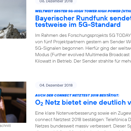
06. Dezember 2018
WELTWEIT ERSTER 5G-HIGH TOWER HIGH POWER (HTH
Bayerischer Rundfunk send
testweise im 5G-Standard
Im Rahmen des Forschungsprojekts 5G TODAY h
von fünf Projektpartnern gestern am Sender We
5G-Signalen begonnen. Hierfür ging der wel
Modus (Further evolved Multimedia Broadcast M
Kilowatt in Betrieb. Der Sender strahlte für meh
04. Dezember 2018
AUCH DER CONNECT NETZTEST 2018 BESTÄTIGT:
O
Netz bietet eine deutlich 
2
Eine klare Notenverbesserung sowie ein Zugew
connect Netztest 2018 bestätigen: Telefónica D
Netzes bundesweit massiv verbessert. Dieser 
schnitt