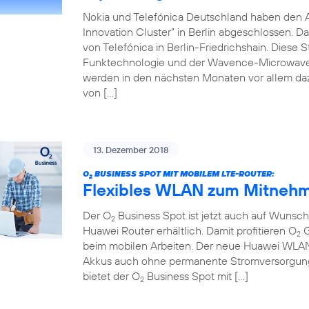
Nokia und Telefónica Deutschland haben den 
Innovation Cluster” in Berlin abgeschlossen. D
von Telefónica in Berlin-Friedrichshain. Diese 
Funktechnologie und der Wavence-Microwave-T
werden in den nächsten Monaten vor allem da
von […]
13. Dezember 2018
O
BUSINESS SPOT MIT MOBILEM LTE-ROUTER:
2
Flexibles WLAN zum Mitnehm
Der O
Business Spot ist jetzt auch auf Wuns
2
Huawei Router erhältlich. Damit profitieren O
G
2
beim mobilen Arbeiten. Der neue Huawei WLAN-R
Akkus auch ohne permanente Stromversorgung 
bietet der O
Business Spot mit […]
2