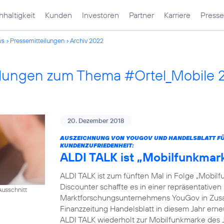
haltigkeit
Kunden
Investoren
Partner
Karriere
Presse
ws
Pressemitteilungen
Archiv 2022
ilungen zum Thema #Ortel_Mobile 
20. Dezember 2018
AUSZEICHNUNG VON YOUGOV UND HANDELSBLATT FÜR
KUNDENZUFRIEDENHEIT:
ALDI TALK ist „Mobilfunkmar
ALDI TALK ist zum fünften Mal in Folge „Mobilf
Discounter schaffte es in einer repräsentativ
usschnitt
Marktforschungsunternehmens YouGov in Zusam
Finanzzeitung Handelsblatt in diesem Jahr erneut
ALDI TALK wiederholt zur Mobilfunkmarke des J