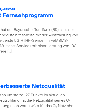
P)-SENDER:
et Fernsehprogramm
at der Bayerische Rundfunk (BR) als einer
ndelstein testweise mit der Ausstrahlung von
tweit erste 5G HTHP-Sender im FeMBMS-
ulticast Service) mit einer Leistung von 100
rere […]
verbesserte Netzqualität
inn um stolze 127 Punkte im aktuellen
eutschland hat die Netzqualität seines O
2
Sprung nach vorne wäre für das O
Netz ohne
2