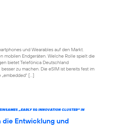
martphones und Wearables auf den Markt.
ten mobilen Endgeräten. Welche Rolle spielt die
gen bietet Telefónica Deutschland
 besser zu machen. Die eSIM ist bereits fest im
he „embedded“ […]
INSAMES „EARLY 5G INNOVATION CLUSTER“ IN
 die Entwicklung und