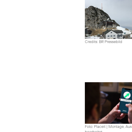
Credits: BR Pressebild
Foto: Placeit
|
Montage, Aus
bearbeitet