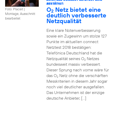
BESTÄTIGT:
O
Netz bietet eine
Foto: Placeit
|
2
deutlich verbesserte
Montage, Ausschnitt
bearbeitet
Netzqualität
Eine klare Notenverbesserung
sowie ein Zugewinn um stolze 127
Punkte im aktuellen connect
Netztest 2018 bestätigen:
Telefónica Deutschland hat die
Netzqualität seines O
Netzes
2
bundesweit massiv verbessert.
Dieser Sprung nach vorne wäre für
das O
Netz ohne die verschärften
2
Messkriterien in diesem Jahr sogar
noch viel deutlicher ausgefallen.
Das Unternehmen ist der einzige
deutsche Anbieter, […]