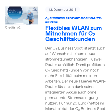
13. Dezember 2018
O
BUSINESS SPOT MIT MOBILEM LTE-
2
ROUTER:
Flexibles WLAN zum
Credits: o2
Mitnehmen für O
2
Geschäftskunden
Der O
Business Spot ist jetzt auch
2
auf Wunsch mit einem neuen
stromnetzunabhängigen Huawei
Router erhältlich. Damit profitieren
O
Geschäftskunden von noch
2
mehr Flexibilität beim mobilen
Arbeiten. Der neue Huawei WLAN-
Router lässt sich dank seines
integrierten Akkus auch ohne
permanente Stromversorgung
nutzen. Für nur 20 Euro (netto) im
Monat bietet der O
Business Spot
2