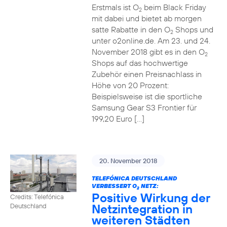
Erstmals ist O
beim Black Friday
2
mit dabei und bietet ab morgen
satte Rabatte in den O
Shops und
2
unter o2online.de. Am 23. und 24.
November 2018 gibt es in den O
2
Shops auf das hochwertige
Zubehör einen Preisnachlass in
Höhe von 20 Prozent:
Beispielsweise ist die sportliche
Samsung Gear S3 Frontier für
199,20 Euro […]
20. November 2018
TELEFÓNICA DEUTSCHLAND
VERBESSERT O
NETZ:
2
Positive Wirkung der
Credits: Telefónica
Netzintegration in
Deutschland
weiteren Städten