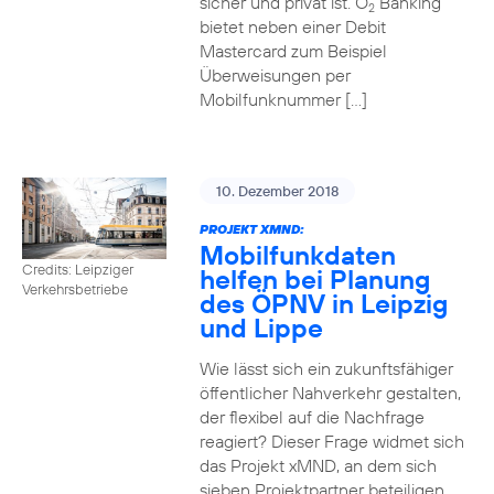
sicher und privat ist. O
Banking
2
bietet neben einer Debit
Mastercard zum Beispiel
Überweisungen per
Mobilfunknummer […]
10. Dezember 2018
PROJEKT XMND:
Mobilfunkdaten
Credits: Leipziger
helfen bei Planung
Verkehrsbetriebe
des ÖPNV in Leipzig
und Lippe
Wie lässt sich ein zukunftsfähiger
öffentlicher Nahverkehr gestalten,
der flexibel auf die Nachfrage
reagiert? Dieser Frage widmet sich
das Projekt xMND, an dem sich
sieben Projektpartner beteiligen.