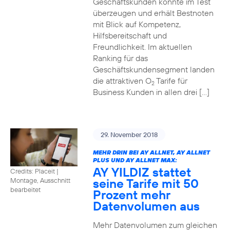
Geschäftskunden konnte im Test
überzeugen und erhält Bestnoten
mit Blick auf Kompetenz,
Hilfsbereitschaft und
Freundlichkeit. Im aktuellen
Ranking für das
Geschäftskundensegment landen
die attraktiven O
Tarife für
2
Business Kunden in allen drei […]
29. November 2018
MEHR DRIN BEI AY ALLNET, AY ALLNET
PLUS UND AY ALLNET MAX:
AY YILDIZ stattet
Credits: Placeit
|
seine Tarife mit 50
Montage, Ausschnitt
bearbeitet
Prozent mehr
Datenvolumen aus
Mehr Datenvolumen zum gleichen