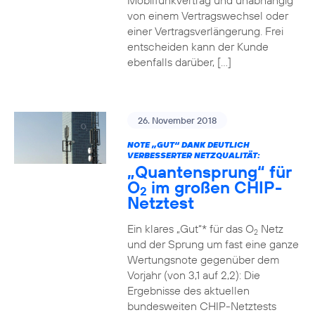
Mobilfunkvertrag und unabhängig
von einem Vertragswechsel oder
einer Vertragsverlängerung. Frei
entscheiden kann der Kunde
ebenfalls darüber, […]
26. November 2018
NOTE „GUT“ DANK DEUTLICH
VERBESSERTER NETZQUALITÄT:
„Quantensprung“ für
O
im großen CHIP-
2
Netztest
Ein klares „Gut“* für das O
Netz
2
und der Sprung um fast eine ganze
Wertungsnote gegenüber dem
Vorjahr (von 3,1 auf 2,2): Die
Ergebnisse des aktuellen
bundesweiten CHIP-Netztests