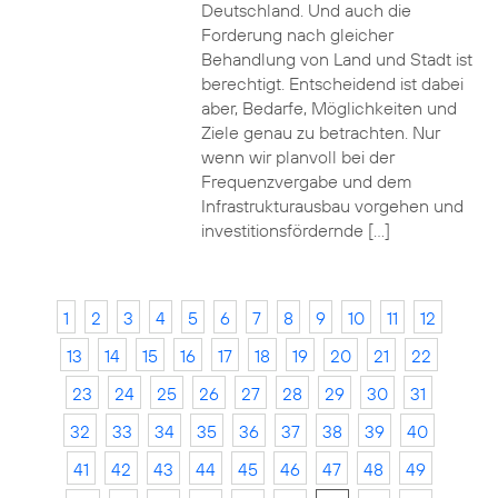
Deutschland. Und auch die
Forderung nach gleicher
Behandlung von Land und Stadt ist
berechtigt. Entscheidend ist dabei
aber, Bedarfe, Möglichkeiten und
Ziele genau zu betrachten. Nur
wenn wir planvoll bei der
Frequenzvergabe und dem
Infrastrukturausbau vorgehen und
investitionsfördernde […]
1
2
3
4
5
6
7
8
9
10
11
12
13
14
15
16
17
18
19
20
21
22
23
24
25
26
27
28
29
30
31
32
33
34
35
36
37
38
39
40
41
42
43
44
45
46
47
48
49