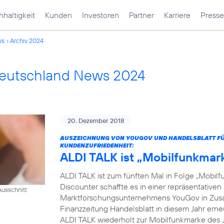
haltigkeit
Kunden
Investoren
Partner
Karriere
Presse
ws
Archiv 2024
Deutschland News 2024
20. Dezember 2018
AUSZEICHNUNG VON YOUGOV UND HANDELSBLATT FÜR
KUNDENZUFRIEDENHEIT:
ALDI TALK ist „Mobilfunkmar
ALDI TALK ist zum fünften Mal in Folge „Mobilf
Discounter schaffte es in einer repräsentativ
usschnitt
Marktforschungsunternehmens YouGov in Zusam
Finanzzeitung Handelsblatt in diesem Jahr erneut
ALDI TALK wiederholt zur Mobilfunkmarke des J