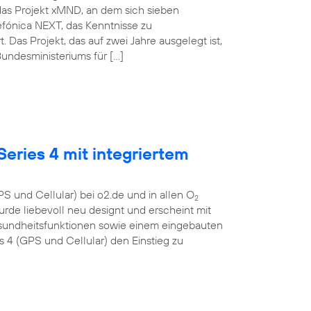
das Projekt xMND, an dem sich sieben
lefónica NEXT, das Kenntnisse zu
as Projekt, das auf zwei Jahre ausgelegt ist,
undesministeriums für […]
eries 4 mit integriertem
S und Cellular) bei o2.de und in allen O
2
urde liebevoll neu designt und erscheint mit
esundheitsfunktionen sowie einem eingebauten
4 (GPS und Cellular) den Einstieg zu