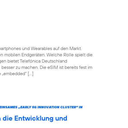
martphones und Wearables auf den Markt.
ten mobilen Endgeräten. Welche Rolle spielt die
gen bietet Telefónica Deutschland
 besser zu machen. Die eSIM ist bereits fest im
he „embedded“ […]
INSAMES „EARLY 5G INNOVATION CLUSTER“ IN
 die Entwicklung und