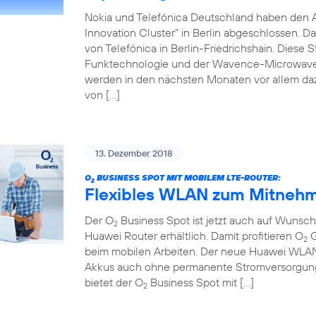
Nokia und Telefónica Deutschland haben den 
Innovation Cluster” in Berlin abgeschlossen. D
von Telefónica in Berlin-Friedrichshain. Diese 
Funktechnologie und der Wavence-Microwave-T
werden in den nächsten Monaten vor allem da
von […]
13. Dezember 2018
O
BUSINESS SPOT MIT MOBILEM LTE-ROUTER:
2
Flexibles WLAN zum Mitnehm
Der O
Business Spot ist jetzt auch auf Wuns
2
Huawei Router erhältlich. Damit profitieren O
G
2
beim mobilen Arbeiten. Der neue Huawei WLAN-R
Akkus auch ohne permanente Stromversorgung 
bietet der O
Business Spot mit […]
2