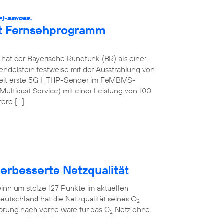
P)-SENDER:
et Fernsehprogramm
at der Bayerische Rundfunk (BR) als einer
ndelstein testweise mit der Ausstrahlung von
tweit erste 5G HTHP-Sender im FeMBMS-
ulticast Service) mit einer Leistung von 100
rere […]
verbesserte Netzqualität
inn um stolze 127 Punkte im aktuellen
eutschland hat die Netzqualität seines O
2
Sprung nach vorne wäre für das O
Netz ohne
2