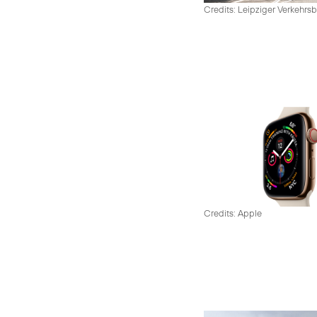
Credits: Leipziger Verkehrsb
Credits: Apple