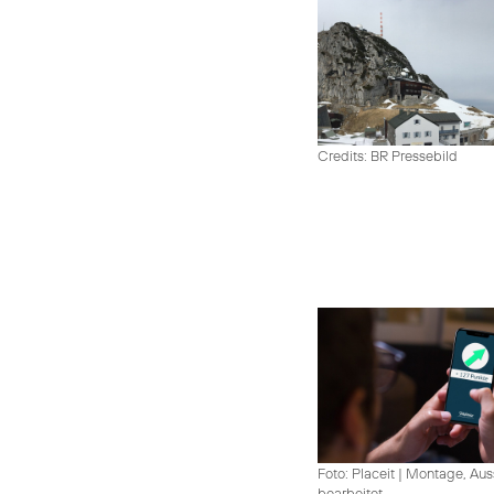
Credits: BR Pressebild
Foto: Placeit
|
Montage, Aus
bearbeitet