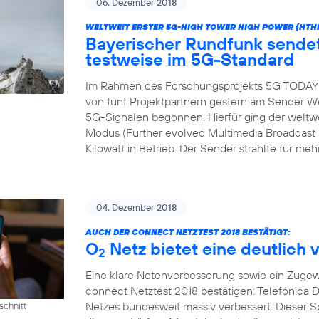
06. Dezember 2018
WELTWEIT ERSTER 5G-HIGH TOWER HIGH POWER (HTH
Bayerischer Rundfunk send
testweise im 5G-Standard
Im Rahmen des Forschungsprojekts 5G TODAY h
von fünf Projektpartnern gestern am Sender We
5G-Signalen begonnen. Hierfür ging der wel
Modus (Further evolved Multimedia Broadcast M
Kilowatt in Betrieb. Der Sender strahlte für meh
04. Dezember 2018
AUCH DER CONNECT NETZTEST 2018 BESTÄTIGT:
O
Netz bietet eine deutlich 
2
Eine klare Notenverbesserung sowie ein Zugew
connect Netztest 2018 bestätigen: Telefónica D
Netzes bundesweit massiv verbessert. Dieser 
schnitt