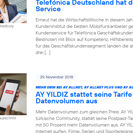
Telefónica Deutschland hat 
Service
Erneut hat die WirtschaftsWoche in diesem Ja
Kundeninstitut die besten Mobilfunkanbieter g
Bradbury
Kundenservice für Telefónica Geschäftskunden
Bestnoten mit Blick auf Kompetenz, Hilfsbereit
für das Geschäftskundensegment landen die at
drei […]
29. November 2018
MEHR DRIN BEI AY ALLNET, AY ALLNET PLUS UND AY A
AY YILDIZ stattet seine Tarif
Datenvolumen aus
Mehr Datenvolumen zum gleichen Preis: AY YIL
türkische Community, stattet seine Postpaid-Tar
usschnitt
mit 50 Prozent mehr Datenvolumen aus. AY YI
Internet surfen, Filme, Serien und Sportereig