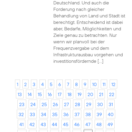
Deutschland. Und auch die
Forderung nach gleicher
Behandlung von Land und Stadt ist
berechtigt. Entscheidend ist dabei
aber, Bedarfe, Möglichkeiten und
Ziele genau zu betrachten. Nur
wenn wir planvoll bei der
Frequenzvergabe und dem
Infrastrukturausbau vorgehen und
investitionsfördernde […]
1
2
3
4
5
6
7
8
9
10
11
12
13
14
15
16
17
18
19
20
21
22
23
24
25
26
27
28
29
30
31
32
33
34
35
36
37
38
39
40
41
42
43
44
45
46
47
48
49