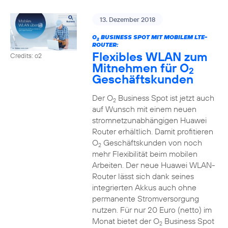
13. Dezember 2018
O
BUSINESS SPOT MIT MOBILEM LTE-
2
ROUTER:
Flexibles WLAN zum
Credits: o2
Mitnehmen für O
2
Geschäftskunden
Der O
Business Spot ist jetzt auch
2
auf Wunsch mit einem neuen
stromnetzunabhängigen Huawei
Router erhältlich. Damit profitieren
O
Geschäftskunden von noch
2
mehr Flexibilität beim mobilen
Arbeiten. Der neue Huawei WLAN-
Router lässt sich dank seines
integrierten Akkus auch ohne
permanente Stromversorgung
nutzen. Für nur 20 Euro (netto) im
Monat bietet der O
Business Spot
2