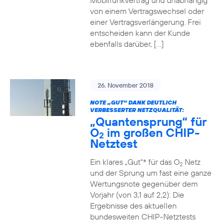
Mobilfunkvertrag und unabhängig
von einem Vertragswechsel oder
einer Vertragsverlängerung. Frei
entscheiden kann der Kunde
ebenfalls darüber, […]
26. November 2018
NOTE „GUT“ DANK DEUTLICH
VERBESSERTER NETZQUALITÄT:
„Quantensprung“ für
O
im großen CHIP-
2
Netztest
Ein klares „Gut“* für das O
Netz
2
und der Sprung um fast eine ganze
Wertungsnote gegenüber dem
Vorjahr (von 3,1 auf 2,2): Die
Ergebnisse des aktuellen
bundesweiten CHIP-Netztests