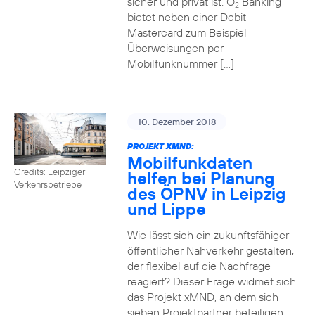
sicher und privat ist. O
Banking
2
bietet neben einer Debit
Mastercard zum Beispiel
Überweisungen per
Mobilfunknummer […]
10. Dezember 2018
PROJEKT XMND:
Mobilfunkdaten
Credits: Leipziger
helfen bei Planung
Verkehrsbetriebe
des ÖPNV in Leipzig
und Lippe
Wie lässt sich ein zukunftsfähiger
öffentlicher Nahverkehr gestalten,
der flexibel auf die Nachfrage
reagiert? Dieser Frage widmet sich
das Projekt xMND, an dem sich
sieben Projektpartner beteiligen.