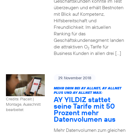
Geschäftskunden konnte im Test
überzeugen und erhält Bestnoten
mit Blick auf Kompetenz,
Hilfsbereitschaft und
Freundlichkeit. Im aktuellen
Ranking für das
Geschäftskundensegment landen
die attraktiven O
Tarife für
2
Business Kunden in allen drei […]
29. November 2018
MEHR DRIN BEI AY ALLNET, AY ALLNET
PLUS UND AY ALLNET MAX:
AY YILDIZ stattet
Credits: Placeit
|
seine Tarife mit 50
Montage, Ausschnitt
bearbeitet
Prozent mehr
Datenvolumen aus
Mehr Datenvolumen zum gleichen