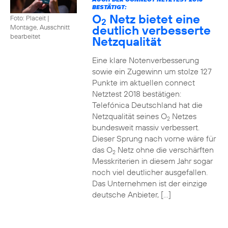
BESTÄTIGT:
O
Netz bietet eine
Foto: Placeit
|
2
deutlich verbesserte
Montage, Ausschnitt
bearbeitet
Netzqualität
Eine klare Notenverbesserung
sowie ein Zugewinn um stolze 127
Punkte im aktuellen connect
Netztest 2018 bestätigen:
Telefónica Deutschland hat die
Netzqualität seines O
Netzes
2
bundesweit massiv verbessert.
Dieser Sprung nach vorne wäre für
das O
Netz ohne die verschärften
2
Messkriterien in diesem Jahr sogar
noch viel deutlicher ausgefallen.
Das Unternehmen ist der einzige
deutsche Anbieter, […]