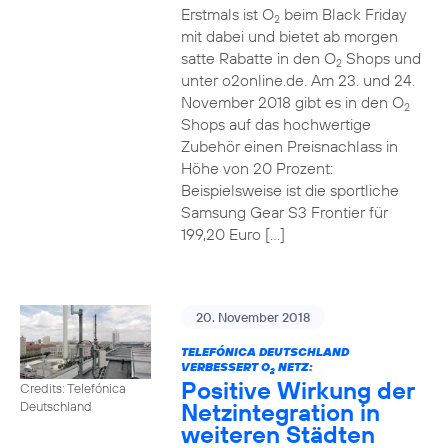
Erstmals ist O
beim Black Friday
2
mit dabei und bietet ab morgen
satte Rabatte in den O
Shops und
2
unter o2online.de. Am 23. und 24.
November 2018 gibt es in den O
2
Shops auf das hochwertige
Zubehör einen Preisnachlass in
Höhe von 20 Prozent:
Beispielsweise ist die sportliche
Samsung Gear S3 Frontier für
199,20 Euro […]
20. November 2018
TELEFÓNICA DEUTSCHLAND
VERBESSERT O
NETZ:
2
Positive Wirkung der
Credits: Telefónica
Netzintegration in
Deutschland
weiteren Städten