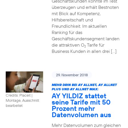
Geschäftskunden konnte im Test
überzeugen und erhält Bestnoten
mit Blick auf Kompetenz,
Hilfsbereitschaft und
Freundlichkeit. Im aktuellen
Ranking für das
Geschäftskundensegment landen
die attraktiven O
Tarife für
2
Business Kunden in allen drei […]
29. November 2018
MEHR DRIN BEI AY ALLNET, AY ALLNET
PLUS UND AY ALLNET MAX:
AY YILDIZ stattet
Credits: Placeit
|
seine Tarife mit 50
Montage, Ausschnitt
bearbeitet
Prozent mehr
Datenvolumen aus
Mehr Datenvolumen zum gleichen