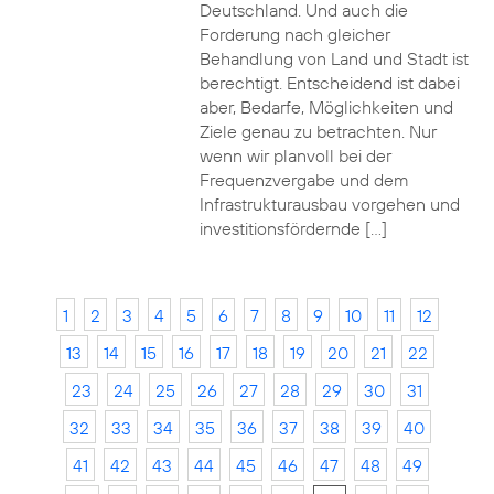
Deutschland. Und auch die
Forderung nach gleicher
Behandlung von Land und Stadt ist
berechtigt. Entscheidend ist dabei
aber, Bedarfe, Möglichkeiten und
Ziele genau zu betrachten. Nur
wenn wir planvoll bei der
Frequenzvergabe und dem
Infrastrukturausbau vorgehen und
investitionsfördernde […]
1
2
3
4
5
6
7
8
9
10
11
12
13
14
15
16
17
18
19
20
21
22
23
24
25
26
27
28
29
30
31
32
33
34
35
36
37
38
39
40
41
42
43
44
45
46
47
48
49