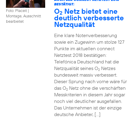
BESTÄTIGT:
O
Netz bietet eine
Foto: Placeit
|
2
deutlich verbesserte
Montage, Ausschnitt
bearbeitet
Netzqualität
Eine klare Notenverbesserung
sowie ein Zugewinn um stolze 127
Punkte im aktuellen connect
Netztest 2018 bestätigen:
Telefónica Deutschland hat die
Netzqualität seines O
Netzes
2
bundesweit massiv verbessert.
Dieser Sprung nach vorne wäre für
das O
Netz ohne die verschärften
2
Messkriterien in diesem Jahr sogar
noch viel deutlicher ausgefallen.
Das Unternehmen ist der einzige
deutsche Anbieter, […]