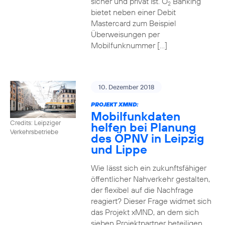
sicher und privat ist. O
Banking
2
bietet neben einer Debit
Mastercard zum Beispiel
Überweisungen per
Mobilfunknummer […]
10. Dezember 2018
PROJEKT XMND:
Mobilfunkdaten
Credits: Leipziger
helfen bei Planung
Verkehrsbetriebe
des ÖPNV in Leipzig
und Lippe
Wie lässt sich ein zukunftsfähiger
öffentlicher Nahverkehr gestalten,
der flexibel auf die Nachfrage
reagiert? Dieser Frage widmet sich
das Projekt xMND, an dem sich
sieben Projektpartner beteiligen.