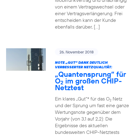
Mobilfunkvertrag und unabhängig
von einem Vertragswechsel oder
einer Vertragsverlängerung. Frei
entscheiden kann der Kunde
ebenfalls darüber, […]
26. November 2018
NOTE „GUT“ DANK DEUTLICH
VERBESSERTER NETZQUALITÄT:
„Quantensprung“ für
O
im großen CHIP-
2
Netztest
Ein klares „Gut“* für das O
Netz
2
und der Sprung um fast eine ganze
Wertungsnote gegenüber dem
Vorjahr (von 3,1 auf 2,2): Die
Ergebnisse des aktuellen
bundesweiten CHIP-Netztests