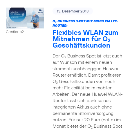
13. Dezember 2018
O
BUSINESS SPOT MIT MOBILEM LTE-
2
ROUTER:
Flexibles WLAN zum
Credits: o2
Mitnehmen für O
2
Geschäftskunden
Der O
Business Spot ist jetzt auch
2
auf Wunsch mit einem neuen
stromnetzunabhängigen Huawei
Router erhältlich. Damit profitieren
O
Geschäftskunden von noch
2
mehr Flexibilität beim mobilen
Arbeiten. Der neue Huawei WLAN-
Router lässt sich dank seines
integrierten Akkus auch ohne
permanente Stromversorgung
nutzen. Für nur 20 Euro (netto) im
Monat bietet der O
Business Spot
2