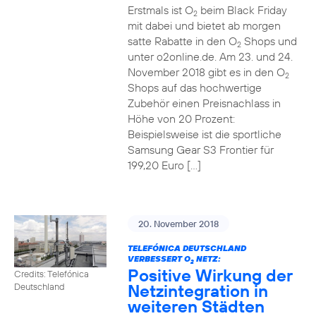
Erstmals ist O
beim Black Friday
2
mit dabei und bietet ab morgen
satte Rabatte in den O
Shops und
2
unter o2online.de. Am 23. und 24.
November 2018 gibt es in den O
2
Shops auf das hochwertige
Zubehör einen Preisnachlass in
Höhe von 20 Prozent:
Beispielsweise ist die sportliche
Samsung Gear S3 Frontier für
199,20 Euro […]
20. November 2018
TELEFÓNICA DEUTSCHLAND
VERBESSERT O
NETZ:
2
Positive Wirkung der
Credits: Telefónica
Netzintegration in
Deutschland
weiteren Städten