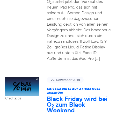
O
startet jetzt den Verkauf des
2
neuen iPad Pro, das sich mit
seinem All-Screen Design und
einer noch nie dagewesenen
Leistung deutlich von allen seinen
Vorgängern abhebt. Das brandneue
Design zeichnet sich durch ein
nahezu randloses 11 Zoll bzw. 12,9
Zoll großes Liquid Retina Display
aus und unterstützt Face ID.
Außerdem ist das iPad Pro […]
22. November 2018
SATTE RABATTE AUF ATTRAKTIVES
ZUBEHÖR:
Black Friday wird bei
Credits: o2
O
zum Black
2
Weekend