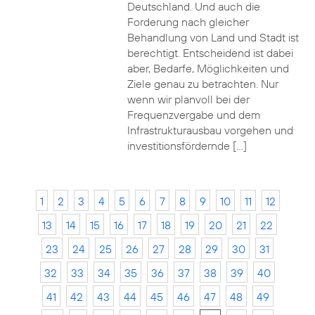
Deutschland. Und auch die
Forderung nach gleicher
Behandlung von Land und Stadt ist
berechtigt. Entscheidend ist dabei
aber, Bedarfe, Möglichkeiten und
Ziele genau zu betrachten. Nur
wenn wir planvoll bei der
Frequenzvergabe und dem
Infrastrukturausbau vorgehen und
investitionsfördernde […]
1
2
3
4
5
6
7
8
9
10
11
12
13
14
15
16
17
18
19
20
21
22
23
24
25
26
27
28
29
30
31
32
33
34
35
36
37
38
39
40
41
42
43
44
45
46
47
48
49