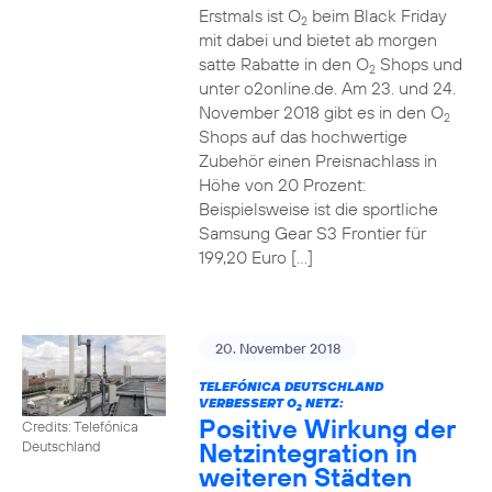
Erstmals ist O
beim Black Friday
2
mit dabei und bietet ab morgen
satte Rabatte in den O
Shops und
2
unter o2online.de. Am 23. und 24.
November 2018 gibt es in den O
2
Shops auf das hochwertige
Zubehör einen Preisnachlass in
Höhe von 20 Prozent:
Beispielsweise ist die sportliche
Samsung Gear S3 Frontier für
199,20 Euro […]
20. November 2018
TELEFÓNICA DEUTSCHLAND
VERBESSERT O
NETZ:
2
Positive Wirkung der
Credits: Telefónica
Netzintegration in
Deutschland
weiteren Städten