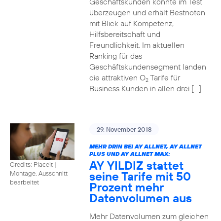
Geschäftskunden konnte im Test
überzeugen und erhält Bestnoten
mit Blick auf Kompetenz,
Hilfsbereitschaft und
Freundlichkeit. Im aktuellen
Ranking für das
Geschäftskundensegment landen
die attraktiven O
Tarife für
2
Business Kunden in allen drei […]
29. November 2018
MEHR DRIN BEI AY ALLNET, AY ALLNET
PLUS UND AY ALLNET MAX:
AY YILDIZ stattet
Credits: Placeit
|
seine Tarife mit 50
Montage, Ausschnitt
bearbeitet
Prozent mehr
Datenvolumen aus
Mehr Datenvolumen zum gleichen