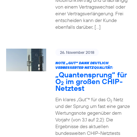
Mobilfunkvertrag und unabhängig
von einem Vertragswechsel oder
einer Vertragsverlängerung. Frei
entscheiden kann der Kunde
ebenfalls darüber, […]
26. November 2018
NOTE „GUT“ DANK DEUTLICH
VERBESSERTER NETZQUALITÄT:
„Quantensprung“ für
O
im großen CHIP-
2
Netztest
Ein klares „Gut“* für das O
Netz
2
und der Sprung um fast eine ganze
Wertungsnote gegenüber dem
Vorjahr (von 3,1 auf 2,2): Die
Ergebnisse des aktuellen
bundesweiten CHIP-Netztests