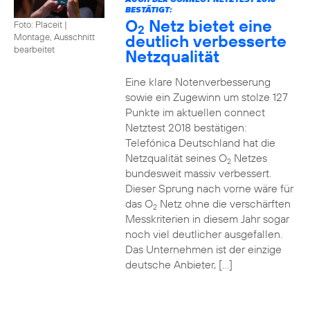
BESTÄTIGT:
O
Netz bietet eine
Foto: Placeit
|
2
deutlich verbesserte
Montage, Ausschnitt
bearbeitet
Netzqualität
Eine klare Notenverbesserung
sowie ein Zugewinn um stolze 127
Punkte im aktuellen connect
Netztest 2018 bestätigen:
Telefónica Deutschland hat die
Netzqualität seines O
Netzes
2
bundesweit massiv verbessert.
Dieser Sprung nach vorne wäre für
das O
Netz ohne die verschärften
2
Messkriterien in diesem Jahr sogar
noch viel deutlicher ausgefallen.
Das Unternehmen ist der einzige
deutsche Anbieter, […]