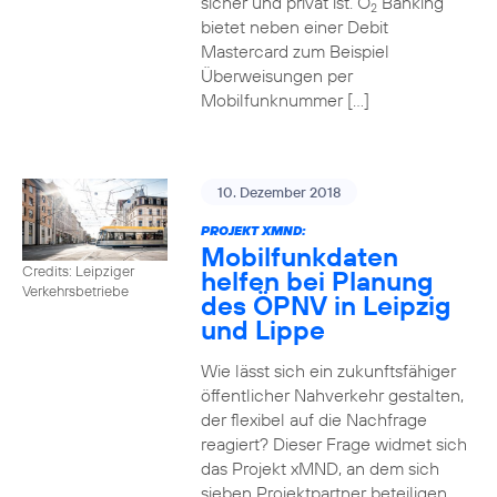
sicher und privat ist. O
Banking
2
bietet neben einer Debit
Mastercard zum Beispiel
Überweisungen per
Mobilfunknummer […]
10. Dezember 2018
PROJEKT XMND:
Mobilfunkdaten
Credits: Leipziger
helfen bei Planung
Verkehrsbetriebe
des ÖPNV in Leipzig
und Lippe
Wie lässt sich ein zukunftsfähiger
öffentlicher Nahverkehr gestalten,
der flexibel auf die Nachfrage
reagiert? Dieser Frage widmet sich
das Projekt xMND, an dem sich
sieben Projektpartner beteiligen.