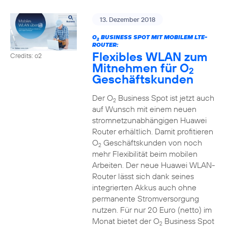
13. Dezember 2018
O
BUSINESS SPOT MIT MOBILEM LTE-
2
ROUTER:
Flexibles WLAN zum
Credits: o2
Mitnehmen für O
2
Geschäftskunden
Der O
Business Spot ist jetzt auch
2
auf Wunsch mit einem neuen
stromnetzunabhängigen Huawei
Router erhältlich. Damit profitieren
O
Geschäftskunden von noch
2
mehr Flexibilität beim mobilen
Arbeiten. Der neue Huawei WLAN-
Router lässt sich dank seines
integrierten Akkus auch ohne
permanente Stromversorgung
nutzen. Für nur 20 Euro (netto) im
Monat bietet der O
Business Spot
2