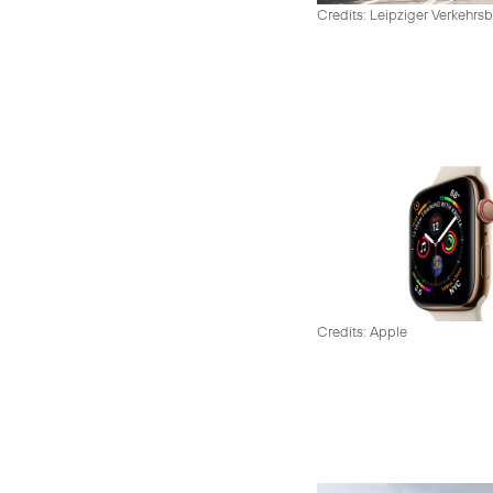
Credits: Leipziger Verkehrsb
Credits: Apple