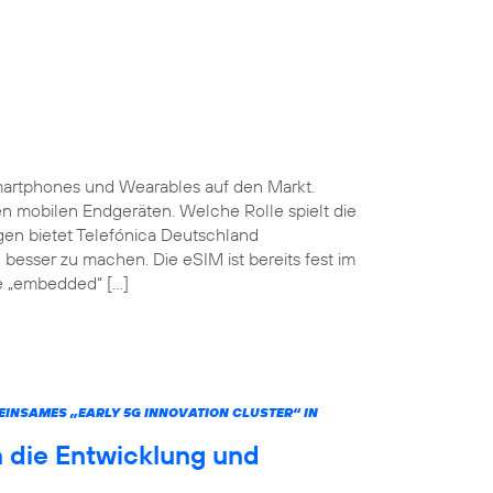
martphones und Wearables auf den Markt.
ten mobilen Endgeräten. Welche Rolle spielt die
gen bietet Telefónica Deutschland
 besser zu machen. Die eSIM ist bereits fest im
he „embedded“ […]
INSAMES „EARLY 5G INNOVATION CLUSTER“ IN
 die Entwicklung und