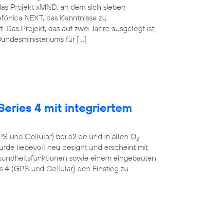
das Projekt xMND, an dem sich sieben
lefónica NEXT, das Kenntnisse zu
as Projekt, das auf zwei Jahre ausgelegt ist,
undesministeriums für […]
eries 4 mit integriertem
S und Cellular) bei o2.de und in allen O
2
urde liebevoll neu designt und erscheint mit
esundheitsfunktionen sowie einem eingebauten
4 (GPS und Cellular) den Einstieg zu