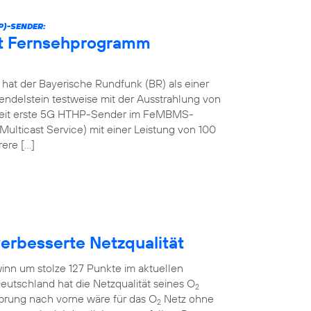
P)-SENDER:
et Fernsehprogramm
at der Bayerische Rundfunk (BR) als einer
ndelstein testweise mit der Ausstrahlung von
tweit erste 5G HTHP-Sender im FeMBMS-
ulticast Service) mit einer Leistung von 100
rere […]
verbesserte Netzqualität
inn um stolze 127 Punkte im aktuellen
eutschland hat die Netzqualität seines O
2
Sprung nach vorne wäre für das O
Netz ohne
2