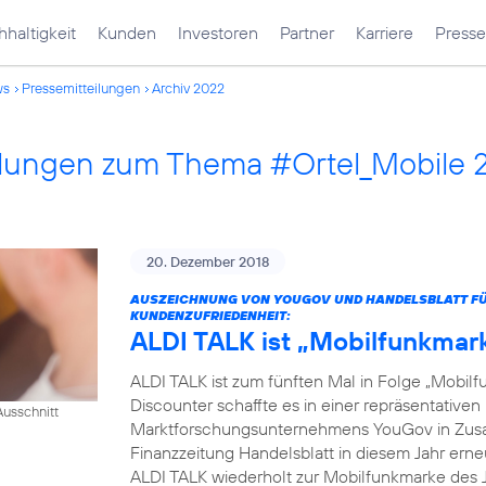
haltigkeit
Kunden
Investoren
Partner
Karriere
Presse
ws
Pressemitteilungen
Archiv 2022
ilungen zum Thema #Ortel_Mobile 
20. Dezember 2018
AUSZEICHNUNG VON YOUGOV UND HANDELSBLATT FÜR
KUNDENZUFRIEDENHEIT:
ALDI TALK ist „Mobilfunkmar
ALDI TALK ist zum fünften Mal in Folge „Mobilf
Discounter schaffte es in einer repräsentativ
usschnitt
Marktforschungsunternehmens YouGov in Zusam
Finanzzeitung Handelsblatt in diesem Jahr erneut
ALDI TALK wiederholt zur Mobilfunkmarke des J