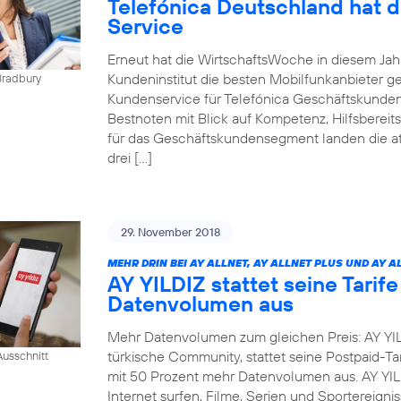
Telefónica Deutschland hat 
Service
Erneut hat die WirtschaftsWoche in diesem Ja
Kundeninstitut die besten Mobilfunkanbieter g
Bradbury
Kundenservice für Telefónica Geschäftskunden
Bestnoten mit Blick auf Kompetenz, Hilfsbereit
für das Geschäftskundensegment landen die at
drei […]
29. November 2018
MEHR DRIN BEI AY ALLNET, AY ALLNET PLUS UND AY A
AY YILDIZ stattet seine Tarif
Datenvolumen aus
Mehr Datenvolumen zum gleichen Preis: AY YIL
türkische Community, stattet seine Postpaid-Tar
usschnitt
mit 50 Prozent mehr Datenvolumen aus. AY YI
Internet surfen, Filme, Serien und Sportereig