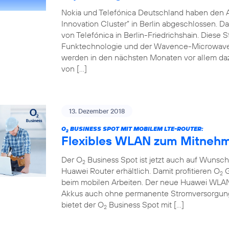
Nokia und Telefónica Deutschland haben den 
Innovation Cluster” in Berlin abgeschlossen. D
von Telefónica in Berlin-Friedrichshain. Diese 
Funktechnologie und der Wavence-Microwave-T
werden in den nächsten Monaten vor allem da
von […]
13. Dezember 2018
O
BUSINESS SPOT MIT MOBILEM LTE-ROUTER:
2
Flexibles WLAN zum Mitnehm
Der O
Business Spot ist jetzt auch auf Wuns
2
Huawei Router erhältlich. Damit profitieren O
G
2
beim mobilen Arbeiten. Der neue Huawei WLAN-R
Akkus auch ohne permanente Stromversorgung 
bietet der O
Business Spot mit […]
2