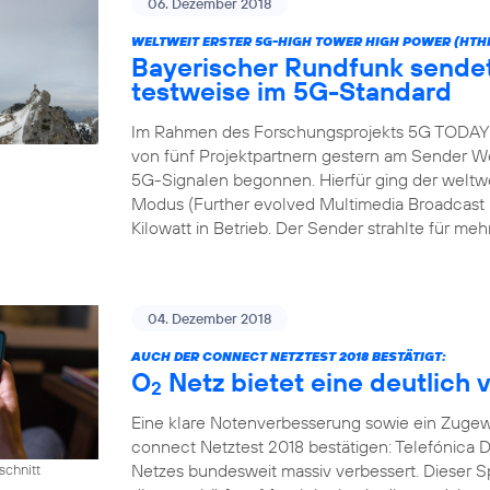
06. Dezember 2018
WELTWEIT ERSTER 5G-HIGH TOWER HIGH POWER (HTH
Bayerischer Rundfunk send
testweise im 5G-Standard
Im Rahmen des Forschungsprojekts 5G TODAY h
von fünf Projektpartnern gestern am Sender We
5G-Signalen begonnen. Hierfür ging der wel
Modus (Further evolved Multimedia Broadcast M
Kilowatt in Betrieb. Der Sender strahlte für meh
04. Dezember 2018
AUCH DER CONNECT NETZTEST 2018 BESTÄTIGT:
O
Netz bietet eine deutlich 
2
Eine klare Notenverbesserung sowie ein Zugew
connect Netztest 2018 bestätigen: Telefónica D
Netzes bundesweit massiv verbessert. Dieser 
schnitt