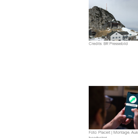
Credits: BR Pressebild
Foto: Placeit
|
Montage, Aus
bearbeitet