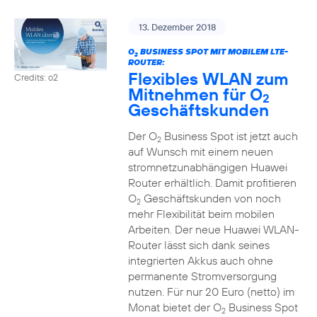
13. Dezember 2018
O
BUSINESS SPOT MIT MOBILEM LTE-
2
ROUTER:
Flexibles WLAN zum
Credits: o2
Mitnehmen für O
2
Geschäftskunden
Der O
Business Spot ist jetzt auch
2
auf Wunsch mit einem neuen
stromnetzunabhängigen Huawei
Router erhältlich. Damit profitieren
O
Geschäftskunden von noch
2
mehr Flexibilität beim mobilen
Arbeiten. Der neue Huawei WLAN-
Router lässt sich dank seines
integrierten Akkus auch ohne
permanente Stromversorgung
nutzen. Für nur 20 Euro (netto) im
Monat bietet der O
Business Spot
2