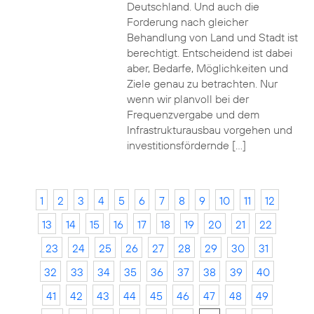
Deutschland. Und auch die
Forderung nach gleicher
Behandlung von Land und Stadt ist
berechtigt. Entscheidend ist dabei
aber, Bedarfe, Möglichkeiten und
Ziele genau zu betrachten. Nur
wenn wir planvoll bei der
Frequenzvergabe und dem
Infrastrukturausbau vorgehen und
investitionsfördernde […]
1
2
3
4
5
6
7
8
9
10
11
12
13
14
15
16
17
18
19
20
21
22
23
24
25
26
27
28
29
30
31
32
33
34
35
36
37
38
39
40
41
42
43
44
45
46
47
48
49