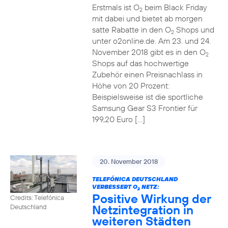
Erstmals ist O
beim Black Friday
2
mit dabei und bietet ab morgen
satte Rabatte in den O
Shops und
2
unter o2online.de. Am 23. und 24.
November 2018 gibt es in den O
2
Shops auf das hochwertige
Zubehör einen Preisnachlass in
Höhe von 20 Prozent:
Beispielsweise ist die sportliche
Samsung Gear S3 Frontier für
199,20 Euro […]
20. November 2018
TELEFÓNICA DEUTSCHLAND
VERBESSERT O
NETZ:
2
Positive Wirkung der
Credits: Telefónica
Netzintegration in
Deutschland
weiteren Städten