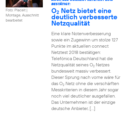
BESTÄTIGT:
O
Netz bietet eine
Foto: Placeit
|
2
deutlich verbesserte
Montage, Ausschnitt
bearbeitet
Netzqualität
Eine klare Notenverbesserung
sowie ein Zugewinn um stolze 127
Punkte im aktuellen connect
Netztest 2018 bestätigen:
Telefónica Deutschland hat die
Netzqualität seines O
Netzes
2
bundesweit massiv verbessert.
Dieser Sprung nach vorne wäre für
das O
Netz ohne die verschärften
2
Messkriterien in diesem Jahr sogar
noch viel deutlicher ausgefallen.
Das Unternehmen ist der einzige
deutsche Anbieter, […]