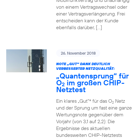
Mobilfunkvertrag und unabhängig
von einem Vertragswechsel oder
einer Vertragsverlängerung. Frei
entscheiden kann der Kunde
ebenfalls darüber, […]
26. November 2018
NOTE „GUT“ DANK DEUTLICH
VERBESSERTER NETZQUALITÄT:
„Quantensprung“ für
O
im großen CHIP-
2
Netztest
Ein klares „Gut“* für das O
Netz
2
und der Sprung um fast eine ganze
Wertungsnote gegenüber dem
Vorjahr (von 3,1 auf 2,2): Die
Ergebnisse des aktuellen
bundesweiten CHIP-Netztests