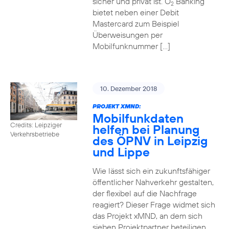
sicher und privat ist. O
Banking
2
bietet neben einer Debit
Mastercard zum Beispiel
Überweisungen per
Mobilfunknummer […]
10. Dezember 2018
PROJEKT XMND:
Mobilfunkdaten
Credits: Leipziger
helfen bei Planung
Verkehrsbetriebe
des ÖPNV in Leipzig
und Lippe
Wie lässt sich ein zukunftsfähiger
öffentlicher Nahverkehr gestalten,
der flexibel auf die Nachfrage
reagiert? Dieser Frage widmet sich
das Projekt xMND, an dem sich
sieben Projektpartner beteiligen.