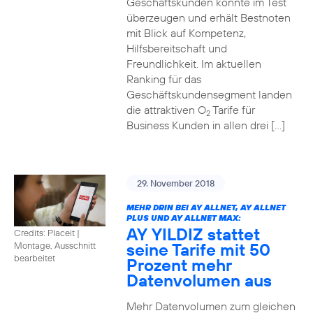
Geschäftskunden konnte im Test
überzeugen und erhält Bestnoten
mit Blick auf Kompetenz,
Hilfsbereitschaft und
Freundlichkeit. Im aktuellen
Ranking für das
Geschäftskundensegment landen
die attraktiven O
Tarife für
2
Business Kunden in allen drei […]
29. November 2018
MEHR DRIN BEI AY ALLNET, AY ALLNET
PLUS UND AY ALLNET MAX:
AY YILDIZ stattet
Credits: Placeit
|
seine Tarife mit 50
Montage, Ausschnitt
bearbeitet
Prozent mehr
Datenvolumen aus
Mehr Datenvolumen zum gleichen