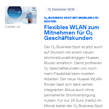
13. Dezember 2018
O
BUSINESS SPOT MIT MOBILEM LTE-
2
ROUTER:
Flexibles WLAN zum
Credits: o2
Mitnehmen für O
2
Geschäftskunden
Der O
Business Spot ist jetzt auch
2
auf Wunsch mit einem neuen
stromnetzunabhängigen Huawei
Router erhältlich. Damit profitieren
O
Geschäftskunden von noch
2
mehr Flexibilität beim mobilen
Arbeiten. Der neue Huawei WLAN-
Router lässt sich dank seines
integrierten Akkus auch ohne
permanente Stromversorgung
nutzen. Für nur 20 Euro (netto) im
Monat bietet der O
Business Spot
2