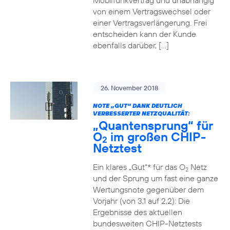
Mobilfunkvertrag und unabhängig
von einem Vertragswechsel oder
einer Vertragsverlängerung. Frei
entscheiden kann der Kunde
ebenfalls darüber, […]
26. November 2018
NOTE „GUT“ DANK DEUTLICH
VERBESSERTER NETZQUALITÄT:
„Quantensprung“ für
O
im großen CHIP-
2
Netztest
Ein klares „Gut“* für das O
Netz
2
und der Sprung um fast eine ganze
Wertungsnote gegenüber dem
Vorjahr (von 3,1 auf 2,2): Die
Ergebnisse des aktuellen
bundesweiten CHIP-Netztests