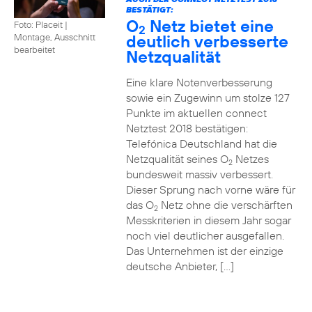
BESTÄTIGT:
O
Netz bietet eine
Foto: Placeit
|
2
deutlich verbesserte
Montage, Ausschnitt
bearbeitet
Netzqualität
Eine klare Notenverbesserung
sowie ein Zugewinn um stolze 127
Punkte im aktuellen connect
Netztest 2018 bestätigen:
Telefónica Deutschland hat die
Netzqualität seines O
Netzes
2
bundesweit massiv verbessert.
Dieser Sprung nach vorne wäre für
das O
Netz ohne die verschärften
2
Messkriterien in diesem Jahr sogar
noch viel deutlicher ausgefallen.
Das Unternehmen ist der einzige
deutsche Anbieter, […]