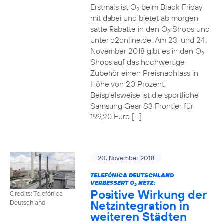
Erstmals ist O
beim Black Friday
2
mit dabei und bietet ab morgen
satte Rabatte in den O
Shops und
2
unter o2online.de. Am 23. und 24.
November 2018 gibt es in den O
2
Shops auf das hochwertige
Zubehör einen Preisnachlass in
Höhe von 20 Prozent:
Beispielsweise ist die sportliche
Samsung Gear S3 Frontier für
199,20 Euro […]
20. November 2018
TELEFÓNICA DEUTSCHLAND
VERBESSERT O
NETZ:
2
Positive Wirkung der
Credits: Telefónica
Netzintegration in
Deutschland
weiteren Städten