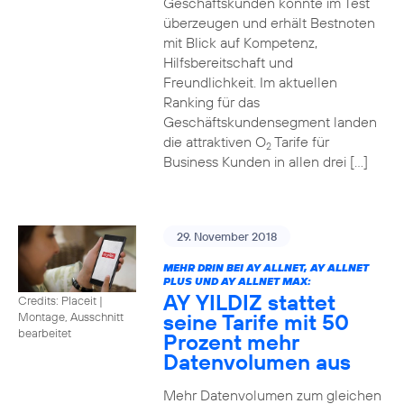
Geschäftskunden konnte im Test
überzeugen und erhält Bestnoten
mit Blick auf Kompetenz,
Hilfsbereitschaft und
Freundlichkeit. Im aktuellen
Ranking für das
Geschäftskundensegment landen
die attraktiven O
Tarife für
2
Business Kunden in allen drei […]
29. November 2018
MEHR DRIN BEI AY ALLNET, AY ALLNET
PLUS UND AY ALLNET MAX:
AY YILDIZ stattet
Credits: Placeit
|
seine Tarife mit 50
Montage, Ausschnitt
bearbeitet
Prozent mehr
Datenvolumen aus
Mehr Datenvolumen zum gleichen