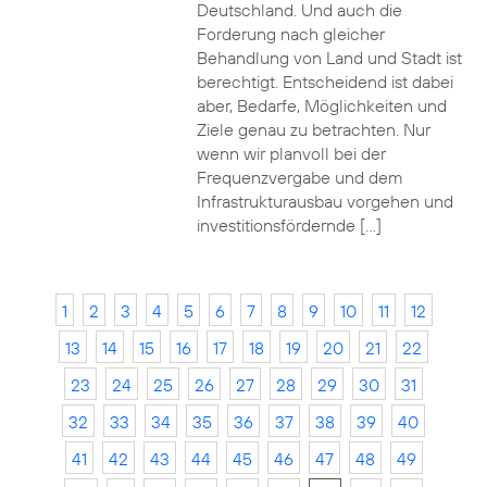
Deutschland. Und auch die
Forderung nach gleicher
Behandlung von Land und Stadt ist
berechtigt. Entscheidend ist dabei
aber, Bedarfe, Möglichkeiten und
Ziele genau zu betrachten. Nur
wenn wir planvoll bei der
Frequenzvergabe und dem
Infrastrukturausbau vorgehen und
investitionsfördernde […]
1
2
3
4
5
6
7
8
9
10
11
12
13
14
15
16
17
18
19
20
21
22
23
24
25
26
27
28
29
30
31
32
33
34
35
36
37
38
39
40
41
42
43
44
45
46
47
48
49