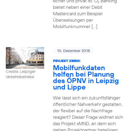
sicher und privat ist. O
Banking
2
bietet neben einer Debit
Mastercard zum Beispiel
Überweisungen per
Mobilfunknummer […]
10. Dezember 2018
PROJEKT XMND:
Mobilfunkdaten
Credits: Leipziger
helfen bei Planung
Verkehrsbetriebe
des ÖPNV in Leipzig
und Lippe
Wie lässt sich ein zukunftsfähiger
öffentlicher Nahverkehr gestalten,
der flexibel auf die Nachfrage
reagiert? Dieser Frage widmet sich
das Projekt xMND, an dem sich
sieben Projektpartner beteiligen.