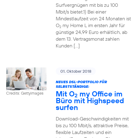
Surfvergnügen mit bis zu 100
Mbit/s bietet.1) Bei einer
Mindestlaufzeit von 24 Monaten ist
O
my Home L im ersten Jahr für
2
günstige 24,99 Euro erhältlich, ab
dem 13. Vertragsmonat zahlen
Kunden […]
01. Oktober 2018
NEUES DSL-PORTFOLIO FÜR
SELBSTSTÄNDIGE:
Mit O
my Office im
Credits: Gettyimages
2
Büro mit Highspeed
surfen
Download-Geschwindigkeiten mit
bis zu 100 Mbit/s, attraktive Preise,
flexible Laufzeiten und ein