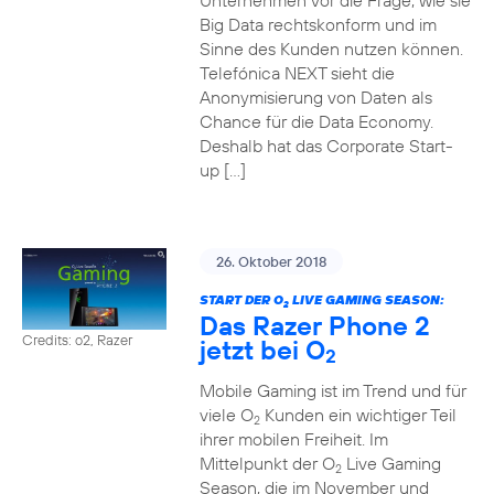
Unternehmen vor die Frage, wie sie
Big Data rechtskonform und im
Sinne des Kunden nutzen können.
Telefónica NEXT sieht die
Anonymisierung von Daten als
Chance für die Data Economy.
Deshalb hat das Corporate Start-
up […]
26. Oktober 2018
START DER O
LIVE GAMING SEASON:
2
Das Razer Phone 2
Credits: o2, Razer
jetzt bei O
2
Mobile Gaming ist im Trend und für
viele O
Kunden ein wichtiger Teil
2
ihrer mobilen Freiheit. Im
Mittelpunkt der O
Live Gaming
2
Season, die im November und