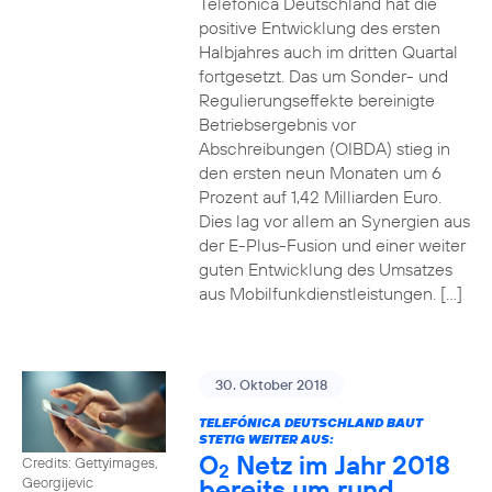
Telefónica Deutschland hat die
positive Entwicklung des ersten
Halbjahres auch im dritten Quartal
fortgesetzt. Das um Sonder- und
Regulierungseffekte bereinigte
Betriebsergebnis vor
Abschreibungen (OIBDA) stieg in
den ersten neun Monaten um 6
Prozent auf 1,42 Milliarden Euro.
Dies lag vor allem an Synergien aus
der E-Plus-Fusion und einer weiter
guten Entwicklung des Umsatzes
aus Mobilfunkdienstleistungen. […]
30. Oktober 2018
TELEFÓNICA DEUTSCHLAND BAUT
STETIG WEITER AUS:
O
Netz im Jahr 2018
Credits: Gettyimages,
2
bereits um rund
Georgijevic