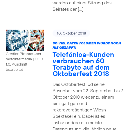
werden auf einer Sitzung des
Beirates der […]
10. Oktober 2018
SO VIEL DATENVOLUMEN WURDE NOCH
NIE GEZAPFT:
Telefónica-Kunden
Credits: Pixabay User
verbrauchen 60
motointermedia
|
CC0
1.0, Auschnitt
Terabyte auf dem
bearbeitet
Oktoberfest 2018
Das Oktoberfest lud seine
Besucher vom 22. September bis 7.
Oktober 2018 wieder zu einem
einzigartigen und
rekordverdächtigen Wiesn-
Spektakel ein. Dabei ist es
insbesondere die mobile
Datennutzung, die jährlich neue