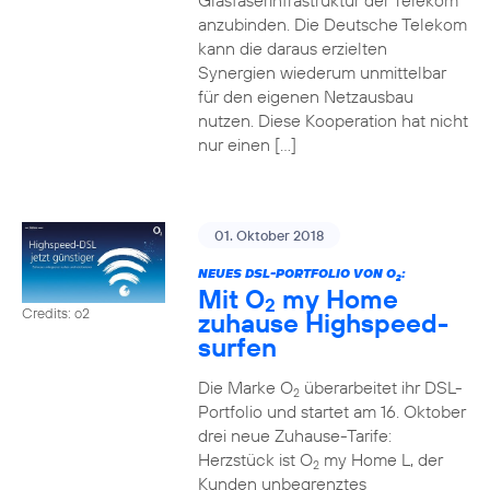
Glasfaserinfrastruktur der Telekom
anzubinden. Die Deutsche Telekom
kann die daraus erzielten
Synergien wiederum unmittelbar
für den eigenen Netzausbau
nutzen. Diese Kooperation hat nicht
nur einen […]
01. Oktober 2018
NEUES DSL-PORTFOLIO VON O
:
2
Mit O
my Home
2
Credits: o2
zuhause Highspeed-
surfen
Die Marke O
überarbeitet ihr DSL-
2
Portfolio und startet am 16. Oktober
drei neue Zuhause-Tarife:
Herzstück ist O
my Home L, der
2
Kunden unbegrenztes