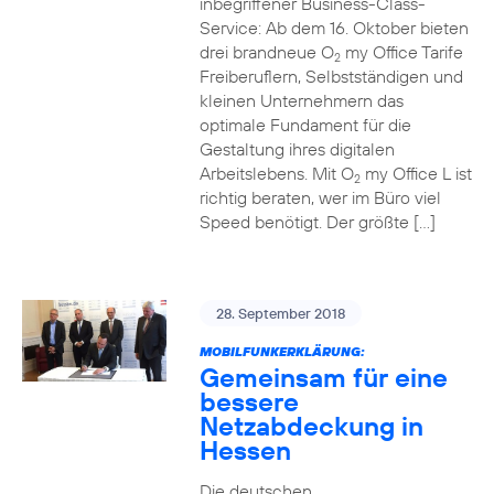
inbegriffener Business-Class-
Service: Ab dem 16. Oktober bieten
drei brandneue O
my Office Tarife
2
Freiberuflern, Selbstständigen und
kleinen Unternehmern das
optimale Fundament für die
Gestaltung ihres digitalen
Arbeitslebens. Mit O
my Office L ist
2
richtig beraten, wer im Büro viel
Speed benötigt. Der größte […]
28. September 2018
MOBILFUNKERKLÄRUNG:
Gemeinsam für eine
bessere
Netzabdeckung in
Hessen
Die deutschen