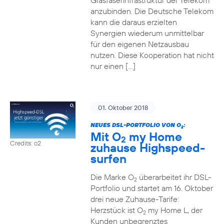
Glasfaserinfrastruktur der Telekom
anzubinden. Die Deutsche Telekom
kann die daraus erzielten
Synergien wiederum unmittelbar
für den eigenen Netzausbau
nutzen. Diese Kooperation hat nicht
nur einen […]
01. Oktober 2018
NEUES DSL-PORTFOLIO VON O
:
2
Mit O
my Home
2
Credits: o2
zuhause Highspeed-
surfen
Die Marke O
überarbeitet ihr DSL-
2
Portfolio und startet am 16. Oktober
drei neue Zuhause-Tarife:
Herzstück ist O
my Home L, der
2
Kunden unbegrenztes