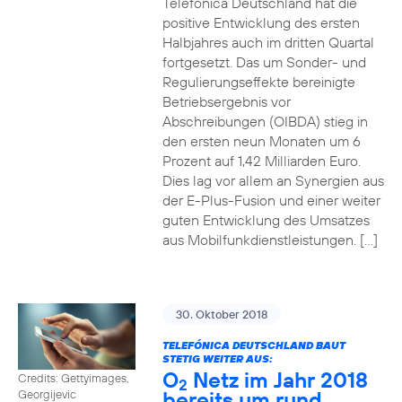
Telefónica Deutschland hat die
positive Entwicklung des ersten
Halbjahres auch im dritten Quartal
fortgesetzt. Das um Sonder- und
Regulierungseffekte bereinigte
Betriebsergebnis vor
Abschreibungen (OIBDA) stieg in
den ersten neun Monaten um 6
Prozent auf 1,42 Milliarden Euro.
Dies lag vor allem an Synergien aus
der E-Plus-Fusion und einer weiter
guten Entwicklung des Umsatzes
aus Mobilfunkdienstleistungen. […]
30. Oktober 2018
TELEFÓNICA DEUTSCHLAND BAUT
STETIG WEITER AUS:
O
Netz im Jahr 2018
Credits: Gettyimages,
2
bereits um rund
Georgijevic