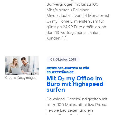
Surfvergnügen mit bis zu 100
Mbit/s bietet.1) Bei einer
Mindestlaufzeit von 24 Monaten ist
O
my Home L im ersten Jahr für
2
günstige 24,99 Euro erhältlich, ab
dem 13. Vertragsmonat zahlen
Kunden […]
01. Oktober 2018
NEUES DSL-PORTFOLIO FÜR
SELBSTSTÄNDIGE:
Mit O
my Office im
Credits: Gettyimages
2
Büro mit Highspeed
surfen
Download-Geschwindigkeiten mit
bis zu 100 Mbit/s, attraktive Preise,
flexible Laufzeiten und ein