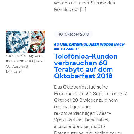
werden auf einer Sitzung des
Beirates der […]
10. Oktober 2018
SO VIEL DATENVOLUMEN WURDE NOCH
NIE GEZAPFT:
Telefónica-Kunden
Credits: Pixabay User
verbrauchen 60
motointermedia
|
CC0
1.0, Auschnitt
Terabyte auf dem
bearbeitet
Oktoberfest 2018
Das Oktoberfest lud seine
Besucher vom 22. September bis 7.
Oktober 2018 wieder zu einem
einzigartigen und
rekordverdächtigen Wiesn-
Spektakel ein. Dabei ist es
insbesondere die mobile
Datennutzung, die jährlich neue