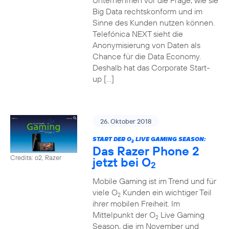
Unternehmen vor die Frage, wie sie
Big Data rechtskonform und im
Sinne des Kunden nutzen können.
Telefónica NEXT sieht die
Anonymisierung von Daten als
Chance für die Data Economy.
Deshalb hat das Corporate Start-
up […]
26. Oktober 2018
START DER O
LIVE GAMING SEASON:
2
Das Razer Phone 2
Credits: o2, Razer
jetzt bei O
2
Mobile Gaming ist im Trend und für
viele O
Kunden ein wichtiger Teil
2
ihrer mobilen Freiheit. Im
Mittelpunkt der O
Live Gaming
2
Season, die im November und