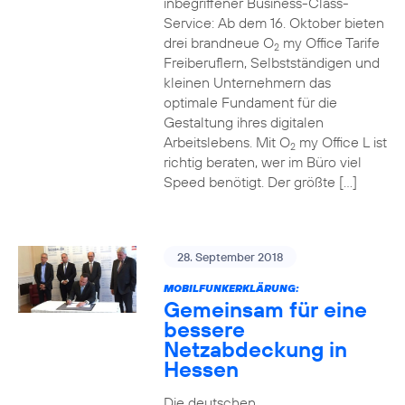
inbegriffener Business-Class-
Service: Ab dem 16. Oktober bieten
drei brandneue O
my Office Tarife
2
Freiberuflern, Selbstständigen und
kleinen Unternehmern das
optimale Fundament für die
Gestaltung ihres digitalen
Arbeitslebens. Mit O
my Office L ist
2
richtig beraten, wer im Büro viel
Speed benötigt. Der größte […]
28. September 2018
MOBILFUNKERKLÄRUNG:
Gemeinsam für eine
bessere
Netzabdeckung in
Hessen
Die deutschen