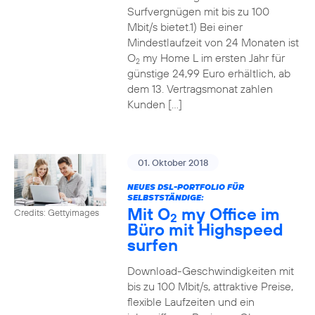
Surfvergnügen mit bis zu 100
Mbit/s bietet.1) Bei einer
Mindestlaufzeit von 24 Monaten ist
O
my Home L im ersten Jahr für
2
günstige 24,99 Euro erhältlich, ab
dem 13. Vertragsmonat zahlen
Kunden […]
01. Oktober 2018
NEUES DSL-PORTFOLIO FÜR
SELBSTSTÄNDIGE:
Mit O
my Office im
Credits: Gettyimages
2
Büro mit Highspeed
surfen
Download-Geschwindigkeiten mit
bis zu 100 Mbit/s, attraktive Preise,
flexible Laufzeiten und ein