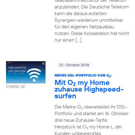
Glasfaserinfrastruktur der Telekom
anzubinden. Die Deutsche Telekom
kann die daraus erzielten
Synergien wiederum unmittelbar
für den eigenen Netzausbau
nutzen. Diese Kooperation hat nicht
nur einen […]
01. Oktober 2018
NEUES DSL-PORTFOLIO VON O
:
2
Mit O
my Home
2
Credits: o2
zuhause Highspeed-
surfen
Die Marke O
überarbeitet ihr DSL-
2
Portfolio und startet am 16. Oktober
drei neue Zuhause-Tarife:
Herzstück ist O
my Home L, der
2
Kunden unbegrenztes