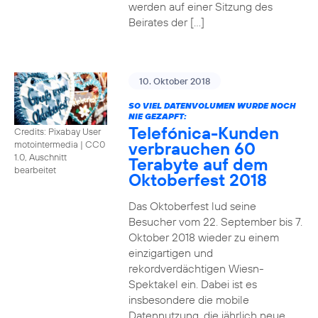
werden auf einer Sitzung des
Beirates der […]
10. Oktober 2018
SO VIEL DATENVOLUMEN WURDE NOCH
NIE GEZAPFT:
Telefónica-Kunden
Credits: Pixabay User
verbrauchen 60
motointermedia
|
CC0
1.0, Auschnitt
Terabyte auf dem
bearbeitet
Oktoberfest 2018
Das Oktoberfest lud seine
Besucher vom 22. September bis 7.
Oktober 2018 wieder zu einem
einzigartigen und
rekordverdächtigen Wiesn-
Spektakel ein. Dabei ist es
insbesondere die mobile
Datennutzung, die jährlich neue