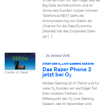
Unternehmen vor die Frage, wie sie
Big Data rechtskonform und im
Sinne des Kunden nutzen können.
Telefónica NEXT sieht die
Anonymisierung von Daten als
Chance für die Data Economy.
Deshalb hat das Corporate Start-
up […]
26. Oktober 2018
START DER O
LIVE GAMING SEASON:
2
Das Razer Phone 2
Credits: o2, Razer
jetzt bei O
2
Mobile Gaming ist im Trend und für
viele O
Kunden ein wichtiger Teil
2
ihrer mobilen Freiheit. Im
Mittelpunkt der O
Live Gaming
2
Season, die im November und