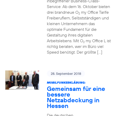
inbegriffener Business-Class-
Service: Ab dem 16. Oktober bieten
drei brandneue O
my Office Tarife
2
Freiberuflern, Selbstständigen und
kleinen Unternehmern das
optimale Fundament für die
Gestaltung ihres digitalen
Arbeitslebens. Mit O
my Office L ist
2
richtig beraten, wer im Büro viel
Speed benötigt. Der größte […]
28. September 2018
MOBILFUNKERKLÄRUNG:
Gemeinsam für eine
bessere
Netzabdeckung in
Hessen
Die deutschen