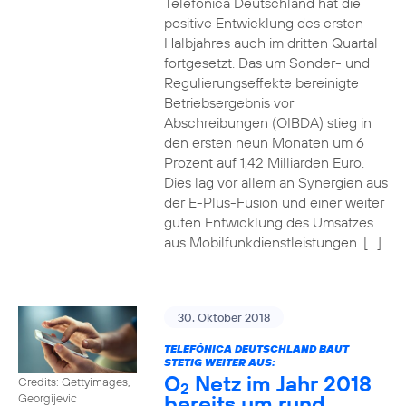
Telefónica Deutschland hat die
positive Entwicklung des ersten
Halbjahres auch im dritten Quartal
fortgesetzt. Das um Sonder- und
Regulierungseffekte bereinigte
Betriebsergebnis vor
Abschreibungen (OIBDA) stieg in
den ersten neun Monaten um 6
Prozent auf 1,42 Milliarden Euro.
Dies lag vor allem an Synergien aus
der E-Plus-Fusion und einer weiter
guten Entwicklung des Umsatzes
aus Mobilfunkdienstleistungen. […]
30. Oktober 2018
TELEFÓNICA DEUTSCHLAND BAUT
STETIG WEITER AUS:
O
Netz im Jahr 2018
Credits: Gettyimages,
2
bereits um rund
Georgijevic