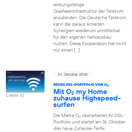
leistungsfähige
Glasfaserinfrastruktur der Telekom
anzubinden. Die Deutsche Telekom
kann die daraus erzielten
Synergien wiederum unmittelbar
für den eigenen Netzausbau
nutzen. Diese Kooperation hat nicht
nur einen […]
01. Oktober 2018
NEUES DSL-PORTFOLIO VON O
:
2
Mit O
my Home
2
Credits: o2
zuhause Highspeed-
surfen
Die Marke O
überarbeitet ihr DSL-
2
Portfolio und startet am 16. Oktober
drei neue Zuhause-Tarife: