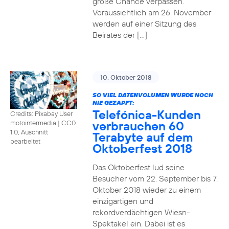
große Chance verpassen.
Voraussichtlich am 26. November
werden auf einer Sitzung des
Beirates der […]
10. Oktober 2018
SO VIEL DATENVOLUMEN WURDE NOCH
NIE GEZAPFT:
Telefónica-Kunden
Credits: Pixabay User
verbrauchen 60
motointermedia
|
CC0
1.0, Auschnitt
Terabyte auf dem
bearbeitet
Oktoberfest 2018
Das Oktoberfest lud seine
Besucher vom 22. September bis 7.
Oktober 2018 wieder zu einem
einzigartigen und
rekordverdächtigen Wiesn-
Spektakel ein. Dabei ist es