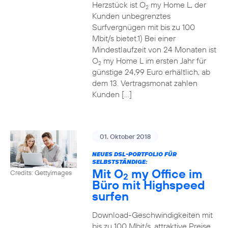
Herzstück ist O
my Home L, der
2
Kunden unbegrenztes
Surfvergnügen mit bis zu 100
Mbit/s bietet.1) Bei einer
Mindestlaufzeit von 24 Monaten ist
O
my Home L im ersten Jahr für
2
günstige 24,99 Euro erhältlich, ab
dem 13. Vertragsmonat zahlen
Kunden […]
01. Oktober 2018
NEUES DSL-PORTFOLIO FÜR
SELBSTSTÄNDIGE:
Mit O
my Office im
Credits: Gettyimages
2
Büro mit Highspeed
surfen
Download-Geschwindigkeiten mit
bis zu 100 Mbit/s, attraktive Preise,