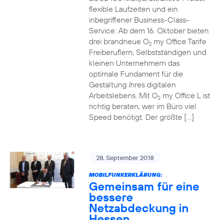
flexible Laufzeiten und ein
inbegriffener Business-Class-
Service: Ab dem 16. Oktober bieten
drei brandneue O
my Office Tarife
2
Freiberuflern, Selbstständigen und
kleinen Unternehmern das
optimale Fundament für die
Gestaltung ihres digitalen
Arbeitslebens. Mit O
my Office L ist
2
richtig beraten, wer im Büro viel
Speed benötigt. Der größte […]
28. September 2018
MOBILFUNKERKLÄRUNG:
Gemeinsam für eine
bessere
Netzabdeckung in
Hessen