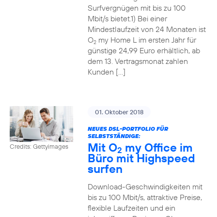
Surfvergnügen mit bis zu 100
Mbit/s bietet.1) Bei einer
Mindestlaufzeit von 24 Monaten ist
O
my Home L im ersten Jahr für
2
günstige 24,99 Euro erhältlich, ab
dem 13. Vertragsmonat zahlen
Kunden […]
01. Oktober 2018
NEUES DSL-PORTFOLIO FÜR
SELBSTSTÄNDIGE:
Mit O
my Office im
Credits: Gettyimages
2
Büro mit Highspeed
surfen
Download-Geschwindigkeiten mit
bis zu 100 Mbit/s, attraktive Preise,
flexible Laufzeiten und ein