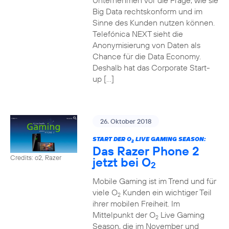
Unternehmen vor die Frage, wie sie
Big Data rechtskonform und im
Sinne des Kunden nutzen können.
Telefónica NEXT sieht die
Anonymisierung von Daten als
Chance für die Data Economy.
Deshalb hat das Corporate Start-
up […]
26. Oktober 2018
START DER O
LIVE GAMING SEASON:
2
Das Razer Phone 2
Credits: o2, Razer
jetzt bei O
2
Mobile Gaming ist im Trend und für
viele O
Kunden ein wichtiger Teil
2
ihrer mobilen Freiheit. Im
Mittelpunkt der O
Live Gaming
2
Season, die im November und