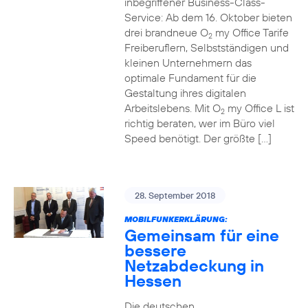
inbegriffener Business-Class-
Service: Ab dem 16. Oktober bieten
drei brandneue O
my Office Tarife
2
Freiberuflern, Selbstständigen und
kleinen Unternehmern das
optimale Fundament für die
Gestaltung ihres digitalen
Arbeitslebens. Mit O
my Office L ist
2
richtig beraten, wer im Büro viel
Speed benötigt. Der größte […]
28. September 2018
MOBILFUNKERKLÄRUNG:
Gemeinsam für eine
bessere
Netzabdeckung in
Hessen
Die deutschen