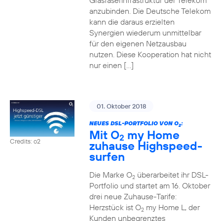
Glasfaserinfrastruktur der Telekom
anzubinden. Die Deutsche Telekom
kann die daraus erzielten
Synergien wiederum unmittelbar
für den eigenen Netzausbau
nutzen. Diese Kooperation hat nicht
nur einen […]
01. Oktober 2018
NEUES DSL-PORTFOLIO VON O
:
2
Mit O
my Home
2
Credits: o2
zuhause Highspeed-
surfen
Die Marke O
überarbeitet ihr DSL-
2
Portfolio und startet am 16. Oktober
drei neue Zuhause-Tarife:
Herzstück ist O
my Home L, der
2
Kunden unbegrenztes