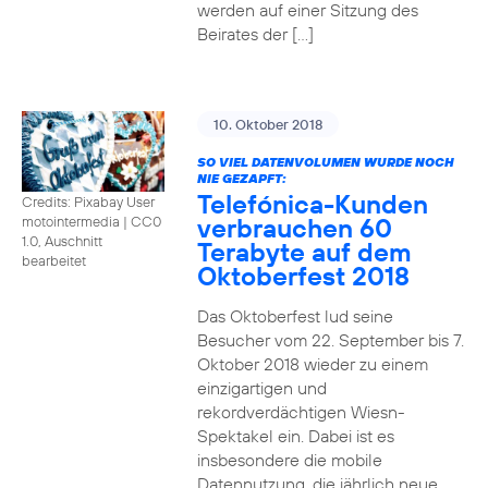
werden auf einer Sitzung des
Beirates der […]
10. Oktober 2018
SO VIEL DATENVOLUMEN WURDE NOCH
NIE GEZAPFT:
Telefónica-Kunden
Credits: Pixabay User
verbrauchen 60
motointermedia
|
CC0
1.0, Auschnitt
Terabyte auf dem
bearbeitet
Oktoberfest 2018
Das Oktoberfest lud seine
Besucher vom 22. September bis 7.
Oktober 2018 wieder zu einem
einzigartigen und
rekordverdächtigen Wiesn-
Spektakel ein. Dabei ist es
insbesondere die mobile
Datennutzung, die jährlich neue