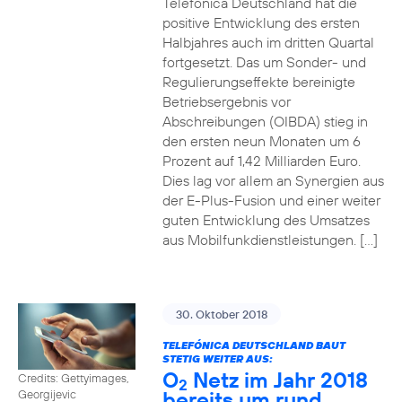
Telefónica Deutschland hat die
positive Entwicklung des ersten
Halbjahres auch im dritten Quartal
fortgesetzt. Das um Sonder- und
Regulierungseffekte bereinigte
Betriebsergebnis vor
Abschreibungen (OIBDA) stieg in
den ersten neun Monaten um 6
Prozent auf 1,42 Milliarden Euro.
Dies lag vor allem an Synergien aus
der E-Plus-Fusion und einer weiter
guten Entwicklung des Umsatzes
aus Mobilfunkdienstleistungen. […]
30. Oktober 2018
TELEFÓNICA DEUTSCHLAND BAUT
STETIG WEITER AUS:
O
Netz im Jahr 2018
Credits: Gettyimages,
2
bereits um rund
Georgijevic