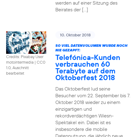
werden auf einer Sitzung des
Beirates der […]
10. Oktober 2018
SO VIEL DATENVOLUMEN WURDE NOCH
NIE GEZAPFT:
Telefónica-Kunden
Credits: Pixabay User
verbrauchen 60
motointermedia
|
CC0
1.0, Auschnitt
Terabyte auf dem
bearbeitet
Oktoberfest 2018
Das Oktoberfest lud seine
Besucher vom 22. September bis 7.
Oktober 2018 wieder zu einem
einzigartigen und
rekordverdächtigen Wiesn-
Spektakel ein. Dabei ist es
insbesondere die mobile
Datennutzung, die jährlich neue