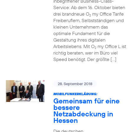
inbegriffener Business-Class-
Service: Ab dem 16. Oktober bieten
drei brandneue O
my Office Tarife
2
Freiberuflern, Selbstständigen und
kleinen Unternehmern das
optimale Fundament für die
Gestaltung ihres digitalen
Arbeitslebens. Mit O
my Office L ist
2
richtig beraten, wer im Büro viel
Speed benötigt. Der größte […]
28. September 2018
MOBILFUNKERKLÄRUNG:
Gemeinsam für eine
bessere
Netzabdeckung in
Hessen
Die deutschen