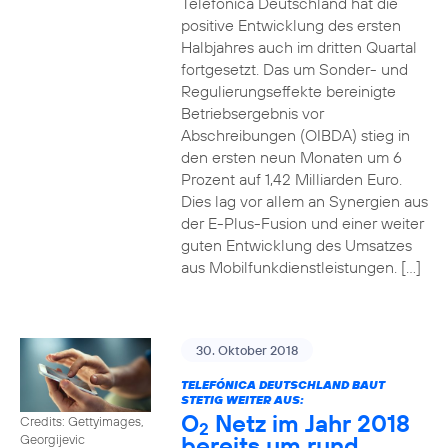
Telefónica Deutschland hat die
positive Entwicklung des ersten
Halbjahres auch im dritten Quartal
fortgesetzt. Das um Sonder- und
Regulierungseffekte bereinigte
Betriebsergebnis vor
Abschreibungen (OIBDA) stieg in
den ersten neun Monaten um 6
Prozent auf 1,42 Milliarden Euro.
Dies lag vor allem an Synergien aus
der E-Plus-Fusion und einer weiter
guten Entwicklung des Umsatzes
aus Mobilfunkdienstleistungen. […]
30. Oktober 2018
TELEFÓNICA DEUTSCHLAND BAUT
STETIG WEITER AUS:
O
Netz im Jahr 2018
Credits: Gettyimages,
2
bereits um rund
Georgijevic