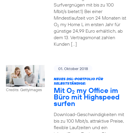
Surfvergnügen mit bis zu 100
Mbit/s bietet.1) Bei einer
Mindestlaufzeit von 24 Monaten ist
O
my Home L im ersten Jahr für
2
günstige 24,99 Euro erhältlich, ab
dem 13. Vertragsmonat zahlen
Kunden […]
01. Oktober 2018
NEUES DSL-PORTFOLIO FÜR
SELBSTSTÄNDIGE:
Mit O
my Office im
Credits: Gettyimages
2
Büro mit Highspeed
surfen
Download-Geschwindigkeiten mit
bis zu 100 Mbit/s, attraktive Preise,
flexible Laufzeiten und ein