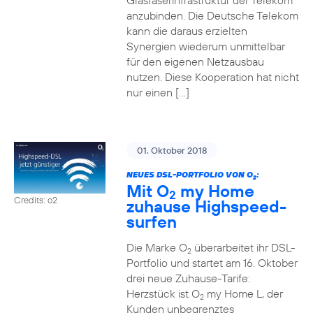
Glasfaserinfrastruktur der Telekom
anzubinden. Die Deutsche Telekom
kann die daraus erzielten
Synergien wiederum unmittelbar
für den eigenen Netzausbau
nutzen. Diese Kooperation hat nicht
nur einen […]
01. Oktober 2018
NEUES DSL-PORTFOLIO VON O
:
2
Mit O
my Home
2
Credits: o2
zuhause Highspeed-
surfen
Die Marke O
überarbeitet ihr DSL-
2
Portfolio und startet am 16. Oktober
drei neue Zuhause-Tarife:
Herzstück ist O
my Home L, der
2
Kunden unbegrenztes