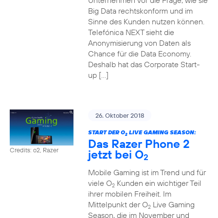
Unternehmen vor die Frage, wie sie
Big Data rechtskonform und im
Sinne des Kunden nutzen können.
Telefónica NEXT sieht die
Anonymisierung von Daten als
Chance für die Data Economy.
Deshalb hat das Corporate Start-
up […]
26. Oktober 2018
START DER O
LIVE GAMING SEASON:
2
Das Razer Phone 2
Credits: o2, Razer
jetzt bei O
2
Mobile Gaming ist im Trend und für
viele O
Kunden ein wichtiger Teil
2
ihrer mobilen Freiheit. Im
Mittelpunkt der O
Live Gaming
2
Season, die im November und